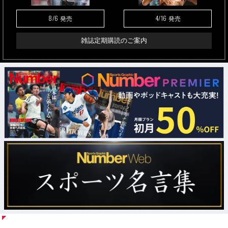
8/6
4/16
発売
発売
雑誌定期購読のご案内