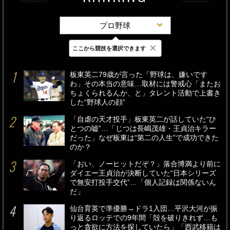
プロ野球
×
ここから競技を選択できます
最新
24時間
週間
板東英二79歳が言った「野球は、嫌いです
わ」その本当の意味…取材には警戒心「またお
ちょくられるんか、と」タレント活動で上書き
した“野球人の顔”
「自虐の天才投手」板東英二が話していた“ひ
とつの嘘”…「じつは長嶋茂雄・王貞治キラー
だった」なぜ板東は“第二の人生”で成功できた
のか？
「おい、ノーヒットだぞ？」落合博満より前に
ダイエー王貞治が決断していた“日本シリーズ
で無安打投手交代”…「個人記録は関係ないん
だ」
仙台育英で準優勝→ドラ1入団…平沢大河が振
り返るロッテでの9年間「殻を破りきれず…も
っと貪欲に方法を探していたら」「西武移籍は