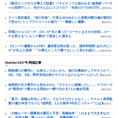
《新庄ビッグボスが導入で話題》バラエティでも使われる“超高級”バーチ
ャル投球マシン、何がそんなにスゴイの？「本体だけで280万円」
（2022/5/8）
スーツ規定違反、“涙の失格”…引退もほのめかした高梨沙羅25歳が復活V
で見せた“トップアスリートの底力”「一番嬉しい優勝」
（2022/4/4）
苦境のジョコビッチ（34）が“兄と慕った”コーチとまさかの決別…コー
チを変える“ショック療法”で迷走した過去も
（2022/3/28）
《センバツ優勝から10年》 藤浪晋太郎が語った、浦和学院戦“あの大ピン
チ”が生んだ成長「『大事なところで勝てない』と言われ続け…」
（2022/3/24）
Number1047号 関連記事
関根潤三が審判に「お前センスないから、他の仕事紹介してやろうか？」
4位、5位、4位…野村克也以前のヤクルトはどんなチームだった？
（2022/3/25）
他球団の主力選手から告白された「ヤクルトに移籍したい…」スワローズ
が“業界内”で愛される理由が一瞬で分かる7人の集合写真
（2022/3/19）
「奥川、高橋は本当に上手い。でもウチだけじゃなく…」ヤクルト高津監
督53歳が本音でホメた“他球団、2人の高卒3年目ピッチャー”とは？
（2022/3/17）
〈大物ルーキー開幕前の重圧と不安〉高橋由伸「このままで大丈夫なの
か」 松坂大輔「薄っぺらい自信」…斎藤佑樹は？
（2022/3/16）