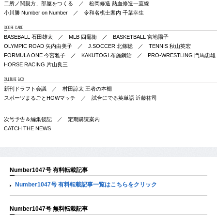
二所ノ関親方、部屋をつくる ／ 松岡修造 熱血修造一直線
小川勝 Number on Number ／ 令和名棋士案内 千葉幸生
SCORE CARD
BASEBALL 石田雄太 ／ MLB 四竈衛 ／ BASKETBALL 宮地陽子
OLYMPIC ROAD 矢内由美子 ／ J.SOCCER 北條聡 ／ TENNIS 秋山英宏
FORMULA ONE 今宮雅子 ／ KAKUTOGI 布施鋼治 ／ PRO-WRESTLING 門馬忠雄
HORSE RACING 片山良三
CULTURE BOX
新刊ドラフト会議 ／ 村田諒太 王者の本棚
スポーツまるごとHOWマッチ ／ 試合にでる英単語 近藤祐司
次号予告＆編集後記 ／ 定期購読案内
CATCH THE NEWS
Number1047号 有料転載記事
Number1047号 有料転載記事一覧はこちらをクリック
Number1047号 無料転載記事