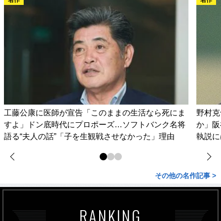
工藤公康に医師が宣告「このままの生活なら死にま
野村克
すよ」ドン底時代にプロポーズ…ソフトバンク名将
か」阪
語る“夫人の話”「子を生観戦させなかった」理由
執説に
その他の名作記事 >
RANKING