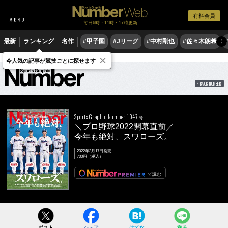
有料会員
毎日6時・11時・17時更新
最新
ランキング
名作
#甲子園
#Jリーグ
#中村剛也
#佐々木朗希
〉
×
雑誌
Number
1047号
今人気の記事が競技ごとに探せます
BACK NUMBER
Sports Graphic Number 1047
号
＼プロ野球2022開幕直前／
今年も絶対、スワローズ。
2022年3月17日発売
700円（税込）
で読む
ポスト
シェア
はてな
送る