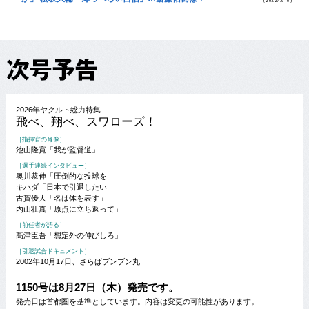
2026年ヤクルト総力特集
飛べ、翔べ、スワローズ！
［指揮官の肖像］
池山隆寛「我が監督道」
［選手連続インタビュー］
奥川恭伸「圧倒的な投球を」
キハダ「日本で引退したい」
古賀優大「名は体を表す」
内山壮真「原点に立ち返って」
［前任者が語る］
髙津臣吾「想定外の伸びしろ」
［引退試合ドキュメント］
2002年10月17日、さらばブンブン丸
1150号は8月27日（木）発売です。
発売日は首都圏を基準としています。内容は変更の可能性があります。