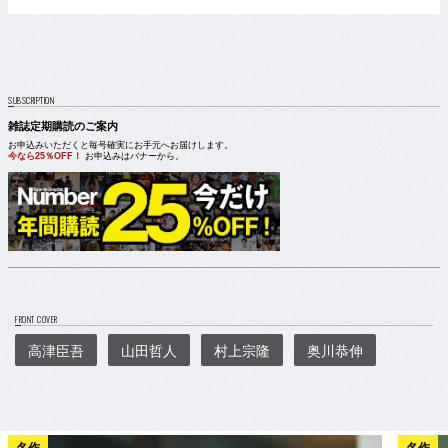
SUBSCRIPTION
雑誌定期購読のご案内
お申込みいただくと毎号確実にお手元へお届けします。
今なら25％OFF！
お申込みはバナーから。
FRONT COVER
高津臣吾
山田哲人
村上宗隆
奥川恭伸
名作
名作