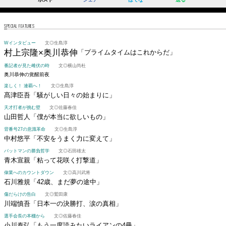
SPECIAL FEATURES
Wインタビュー
文◎生島淳
村上宗隆×奥川恭伸
「プライムタイムはこれからだ」
番記者が見た雌伏の時
文◎横山尚杜
奥川恭伸の覚醒前夜
楽しく！ 連覇へ！
文◎生島淳
髙津臣吾
「騒がしい日々の始まりに」
天才打者が挑む壁
文◎佐藤春佳
山田哲人
「僕が本当に欲しいもの」
背番号27の意識革命
文◎生島淳
中村悠平
「不安をうまく力に変えて」
バットマンの勝負哲学
文◎石田雄太
青木宣親
「粘って花咲く打撃道」
偉業へのカウントダウン
文◎高川武将
石川雅規
「42歳、まだ夢の途中」
傷だらけの告白
文◎鷲田康
川端慎吾
「日本一の決勝打、涙の真相」
選手会長の本棚から
文◎佐藤春佳
小川泰弘
「もう一度読みたいライアンの4冊」