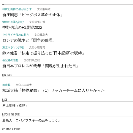
戦友と期待の星が明かす
文◎熊崎敬
新庄剛志
「ビッグボス革命の正体」
激動の今季を読む
文◎尾張正博
中野信治のF1展望2022
ウクライナ侵攻に想う
文◎藤島大
ロシアの戦争と「闘争の倫理」
東京マラソン詳報
文◎小堀隆司
鈴木健吾
「快走で振り払った“日本記録”の呪縛」
番記者の随想
文◎門馬忠雄
新日本プロレス50周年
「闘魂が生まれた日」
REGULARS
新連載
文◎石田雄太
松坂大輔「怪物秘録」
（1）サッカーチームに入りたかった
FACE
戸上隼輔（卓球）
BEYOND THE GAME
藤島大「ロバノフスキーの話をしよう」
COLUMNS & ESSAY