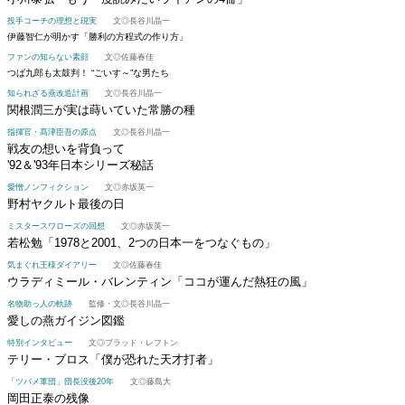
投手コーチの理想と現実
文◎長谷川晶一
伊藤智仁が明かす「勝利の方程式の作り方」
ファンの知らない素顔
文◎佐藤春佳
つば九郎も太鼓判！ “ごいす～”な男たち
知られざる燕改造計画
文◎長谷川晶一
関根潤三が実は蒔いていた常勝の種
指揮官・髙津臣吾の原点
文◎長谷川晶一
戦友の想いを背負って
'92＆'93年日本シリーズ秘話
愛憎ノンフィクション
文◎赤坂英一
野村ヤクルト最後の日
ミスタースワローズの回想
文◎赤坂英一
若松勉
「1978と2001、2つの日本一をつなぐもの」
気まぐれ王様ダイアリー
文◎佐藤春佳
ウラディミール・バレンティン
「ココが運んだ熱狂の風」
名物助っ人の軌跡
監修・文◎長谷川晶一
愛しの燕ガイジン図鑑
特別インタビュー
文◎ブラッド・レフトン
テリー・ブロス
「僕が恐れた天才打者」
「ツバメ軍団」団長没後20年
文◎藤島大
岡田正泰の残像