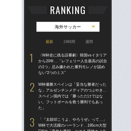
RANKING
海外サッカー
最新
24時間
週間
〈W杯史に残る誤審劇〉韓国vsイタリア
〈W
から20年…「レフェリー人生最高の試合
から
の1つ」忌み嫌われた審判モレノが認め
の
ない“2つのミス”
ない
W杯優勝スペインは「妥当な勝者だった
「
な」アルゼンチンメディアのつぶやき…
記者
スペイン国内では「勝っただけではな
律
い。フットボールを救う勝利でもあっ
も
た」
ヘ
「『太鼓叩こうよ、やろうぜ』って…」
大会
W杯で大活躍のハーランド…195cm大型
定”