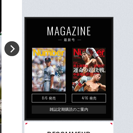
MAGAZINE
最新号
8/6
4/16
発売
発売
雑誌定期購読のご案内