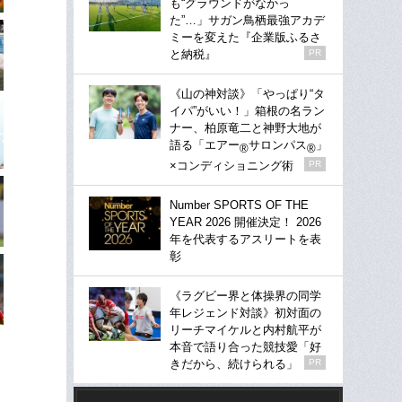
も“グラウンドがなかっ
た”…」サガン鳥栖最強アカデ
ミーを変えた『企業版ふるさ
と納税』
PR
《山の神対談》「やっぱり“タ
イパ”がいい！」箱根の名ラン
ナー、柏原竜二と神野大地が
語る「エアー
サロンパス
」
®
®
×コンディショニング術
PR
Number SPORTS OF THE
YEAR 2026 開催決定！ 2026
年を代表するアスリートを表
彰
《ラグビー界と体操界の同学
年レジェンド対談》初対面の
リーチマイケルと内村航平が
本音で語り合った競技愛「好
きだから、続けられる」
PR