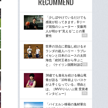
RECOMMEND
「少しぼやけているだけでも
感覚が狂ってきます」Bリー
グ屈指のシューター・安藤周
人が明かす“見える”ことの重
要性
PR
世界の頂点に君臨し続けるオ
ランダの超人ハリー・ラブレ
イセンと日本のエースの太田
海也「絶対王者から学ぶこ
と」《ケイリン国際対談②》
PR
38歳でも進化を続ける篠山竜
青が語る「10年前よりバスケ
が上手くなっている」理由と
は。［MVVりらいぶ賞 受賞者
インタビュー］
PR
「バイエルン移籍の逸材輩出