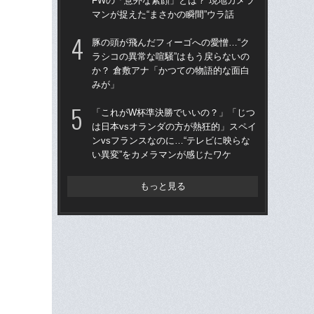
FWの「意外な素顔」とは？ 現地カメラ
今
マンが捉えた“まさかの瞬間”ウラ話
イ
豚の頭が飛んだフィーゴへの愛憎…“ク
森本
ラシコの異常な喧騒”はもう戻らないの
か？ 倉敷アナ「かつての物語的な面白
W
みが」
な
ス
「これがW杯準決勝でいいの？」「じつ
い
は日本vsオランダの方が熱狂的」スペイ
た
ンvsフランスなのに…“テレビに映らな
い異変”をカメラマンが感じたワケ
もっと見る