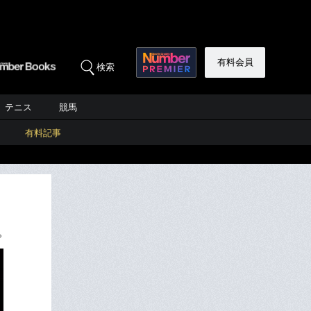
有料会員
検索
テニス
競馬
有料記事
。