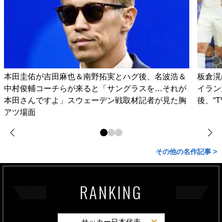
本田圭佑が吉田麻也＆南野拓実とハグ後、名波浩＆
板倉滉
中村俊輔コーチらが来ると「サングラスを…それが
イラン
本田さんですよ」スウェーデン戦取材記者が見た胸
後、“
アツ場面
その他の名作記事 >
RANKING
サッカー日本代表