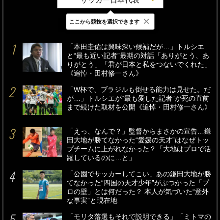
×
ここから競技を選択できます
最新
24時間
週間
「本田圭佑は興味深い候補だが…」トルシエ
と“最も近い記者”最期の対話「ありがとう、あ
りがとう」「君が日本と私をつないでくれた」
《追悼・田村修一さん》
「W杯で、ブラジルも倒せる能力は見せた。だ
が…」トルシエが“最も愛した記者”が死の直前
まで続けた取材を公開《追悼・田村修一さん》
「えっ、なんで？」監督からまさかの宣告…鎌
田大地が勝てなかった“愛媛の天才”はなぜトッ
プチームに上がれなかった？「大地はプロで活
躍しているのに…と」
「公園でサッカーしてこい」あの鎌田大地が勝
てなかった“四国の天才少年”がぶつかった「プ
ロの壁」とは何だった？ 本人が気づいた“意外
な事実”と現在地
「モリタ落選もそれで説明できる」「ミトマの