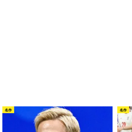
名作
名作