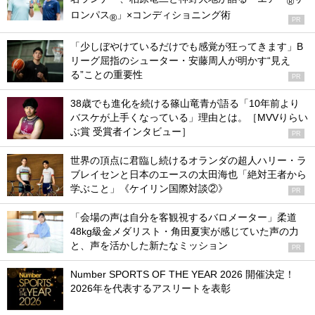
®
ロンパス
」×コンディショニング術
®
PR
「少しぼやけているだけでも感覚が狂ってきます」B
リーグ屈指のシューター・安藤周人が明かす“見え
る”ことの重要性
PR
38歳でも進化を続ける篠山竜青が語る「10年前より
バスケが上手くなっている」理由とは。［MVVりらい
ぶ賞 受賞者インタビュー］
PR
世界の頂点に君臨し続けるオランダの超人ハリー・ラ
ブレイセンと日本のエースの太田海也「絶対王者から
学ぶこと」《ケイリン国際対談②》
PR
「会場の声は自分を客観視するバロメーター」柔道
48kg級金メダリスト・角田夏実が感じていた声の力
と、声を活かした新たなミッション
PR
Number SPORTS OF THE YEAR 2026 開催決定！
2026年を代表するアスリートを表彰