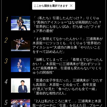
×
ここから競技を選択できます
最新
24時間
週間
「（私たち）引退したんだっけ？」りくりゅ
う“異例のアイスショー”はなぜ画期的だった？
「世界的にも珍しい試み」打ち破った“フィギ
ュア界の通例”
「まだ着替えてなかったんかい！」三浦璃来が
木原龍一にツッコミも…りくりゅう“世界初の
アイスショー”大成功の舞台裏「やりたいこと
をすべて詰め込んだ」
「油断してしまって…」「着替えてなかったん
かい！」木原龍一に三浦璃来が“思わずツッコ
んだ”扇風機事件…引退後も変わらない“りくり
ゅうの関係性”
「普通の女子学生だった」三浦璃来が「ひたす
ら真面目」木原龍一と出会って…長年支援
の“恩人”が見た「食べたいものも全て一緒」
「運命的な相性の2人」
「2人は私のところに来て…」三浦璃来と木原
龍一がコーチに「引退」を伝えた日…ブルーノ