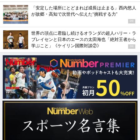
「安定した場所にとどまれば成長は止まる」西内悠人
が故郷・高知で次世代へ伝えた“挑戦する力”
PR
世界の頂点に君臨し続けるオランダの超人ハリー・ラ
ブレイセンと日本のエースの太田海也「絶対王者から
学ぶこと」《ケイリン国際対談②》
PR