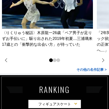
〈りくりゅう秘話〉木原龍一26歳「ペア男子が足り
「2年
ずお手伝いに」駆り出された2019年初夏…三浦璃来
ック状
17歳との「衝撃的な出会い方」が待っていた
の正体
へ…」
その他の名作記事 >
RANKING
フィギュアスケート