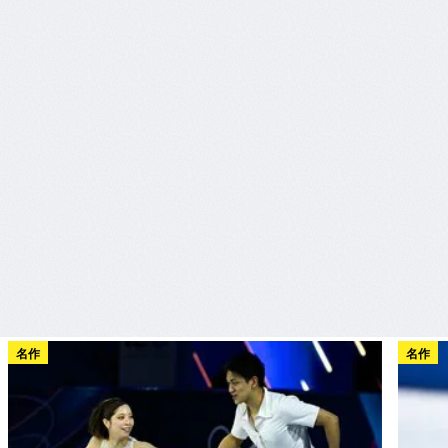
名作
名作