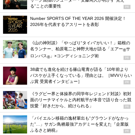
リーグ屈指のシューター・安藤周人が明かす“見え
る”ことの重要性
PR
Number SPORTS OF THE YEAR 2026 開催決定！
2026年を代表するアスリートを表彰
《山の神対談》「やっぱり“タイパ”がいい！」箱根の
名ランナー、柏原竜二と神野大地が語る「エアー
サ
®
ロンパス
」×コンディショニング術
®
PR
38歳でも進化を続ける篠山竜青が語る「10年前より
バスケが上手くなっている」理由とは。［MVVりらい
ぶ賞 受賞者インタビュー］
PR
《ラグビー界と体操界の同学年レジェンド対談》初対
面のリーチマイケルと内村航平が本音で語り合った競
技愛「好きだから、続けられる」
PR
「バイエルン移籍の逸材輩出も“グラウンドがなかっ
た”…」サガン鳥栖最強アカデミーを変えた『企業版
ふるさと納税』
PR