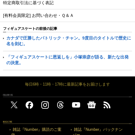
特定商取引法に基づく表記
[有料会員限定] お問い合わせ・Ｑ＆Ａ
フィギュアスケートの前後の記事
カナダで圧勝したパトリック・チャン。9度目のタイトルで歴史に
名を刻む。
「フィギュアスケートに恩返しを」小塚崇彦が語る、新たな出発
の決意。
毎日6時・11時・17時に最新記事をお届けします
FOLLOW US
MAGAZINE
雑誌『Number』購読のご案
雑誌『Number』バックナン
内
バー