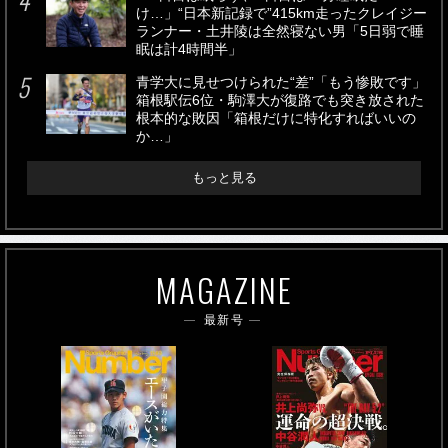
け…」“日本新記録で”415km走ったクレイジー
ランナー・土井陵は全然寝ない男「5日弱で睡
眠は計4時間半」
青学大に見せつけられた“差”「もう惨敗です」
箱根駅伝6位・駒澤大が復路でも突き放された
根本的な敗因「箱根だけに特化すればいいの
か…」
もっと見る
MAGAZINE
最新号