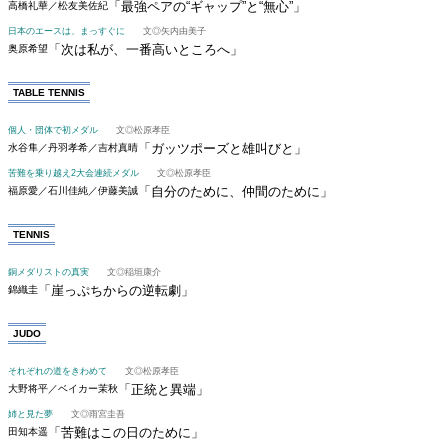
「最強ペアの“ギャップ”と“無心”」
高橋礼華／松友美佐紀
日本のエースは、まっすぐに
文◎矢内由美子
「次は私が、一番高いところへ」
奥原希望
TABLE TENNIS
個人・団体で初メダル
文◎松原孝臣
「ガッツポーズと雄叫びと」
水谷隼／丹羽孝希／吉村真晴
苦難を乗り越え2大会連続メダル
文◎松原孝臣
「自分のために、仲間のために」
福原愛／石川佳純／伊藤美誠
TENNIS
銅メダリストの真実
文◎稲垣康介
「崖っぷちからの逆転劇」
錦織圭
JUDO
それぞれの道をきわめて
文◎松原孝臣
「正統と異端」
大野将平／ベイカー茉秋
姉と見た夢
文◎雨宮圭吾
「苦難はこの日のために」
田知本遥