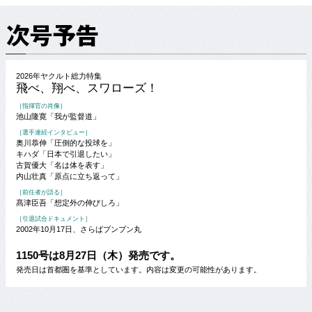
2026年ヤクルト総力特集
飛べ、翔べ、スワローズ！
［指揮官の肖像］
池山隆寛「我が監督道」
［選手連続インタビュー］
奥川恭伸「圧倒的な投球を」
キハダ「日本で引退したい」
古賀優大「名は体を表す」
内山壮真「原点に立ち返って」
［前任者が語る］
髙津臣吾「想定外の伸びしろ」
［引退試合ドキュメント］
2002年10月17日、さらばブンブン丸
1150号は8月27日（木）発売です。
発売日は首都圏を基準としています。内容は変更の可能性があります。