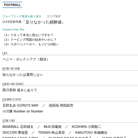
FOOTBALL
グループリーグ敗退を振り返る
文◎戸塚啓
「足りなかった経験値」
U-23日本代表
Column from Rio
（1）リオって本当に危ないですか？
（2）ドーピング問題の結末やいかに？
（3）スポーツメーカー、もう1つの戦い
FACE
ペニー・オレクシアク（競泳）
BEFORE THE GAME
知らなかったは通用しない
CHEERS AND CHANTS
西川美和 遠きにありて
COLUMNS & ESSAY
五郎丸歩 GORO'S WAY ／ 池田純 球団経営
小川勝 Number on Number
SCORE CARD
BASEBALL 石田雄太 ／ MLB 四竈衛 ／ KOSHIEN 小関順二
SOCCER 豊福晋 ／ TENNIS 秋山英宏 ／ KAKUTOGI 布施鋼治