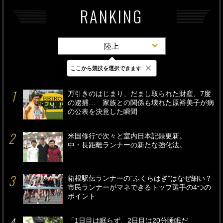
RANKING
陸上
×
ここから競技を選択できます
最新
24時間
週間
万引きのはじまり、だまし取られた財産、7度
の逮捕… 家族との関係も壊れた原裕美子が病
の公表を決意した瞬間
米国修行で次々と室内日本記録更新。
中・長距離ランナーの新たな強化法。
箱根駅伝ランナーの“ふくらはぎ”はなぜ細い？
市民ランナーがマネできるトップ選手の4つの
ポイント
「1日目は眠らず、2日目は20分睡眠だ