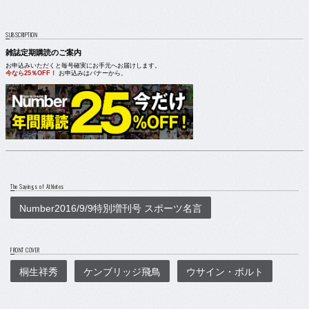
SUBSCRIPTION
雑誌定期購読のご案内
お申込みいただくと毎号確実にお手元へお届けします。
今なら25％OFF！
お申込みはバナーから。
The Sayings of Athletes
Number2016/9/9特別増刊号 スポーツ名言
FRONT COVER
桐生祥秀
ケンブリッジ飛鳥
ウサイン・ボルト