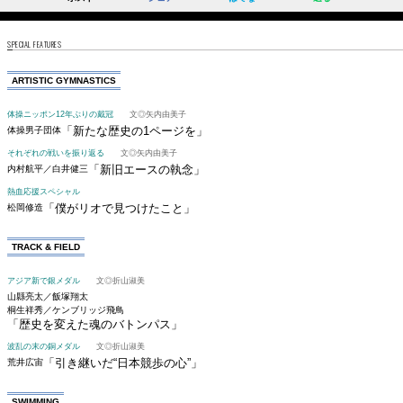
SPECIAL FEATURES
ARTISTIC GYMNASTICS
体操ニッポン12年ぶりの戴冠
文◎矢内由美子
「新たな歴史の1ページを」
体操男子団体
それぞれの戦いを振り返る
文◎矢内由美子
「新旧エースの執念」
内村航平／白井健三
熱血応援スペシャル
「僕がリオで見つけたこと」
松岡修造
TRACK & FIELD
アジア新で銀メダル
文◎折山淑美
山縣亮太／飯塚翔太
桐生祥秀／ケンブリッジ飛鳥
「歴史を変えた魂のバトンパス」
波乱の末の銅メダル
文◎折山淑美
「引き継いだ“日本競歩の心”」
荒井広宙
SWIMMING