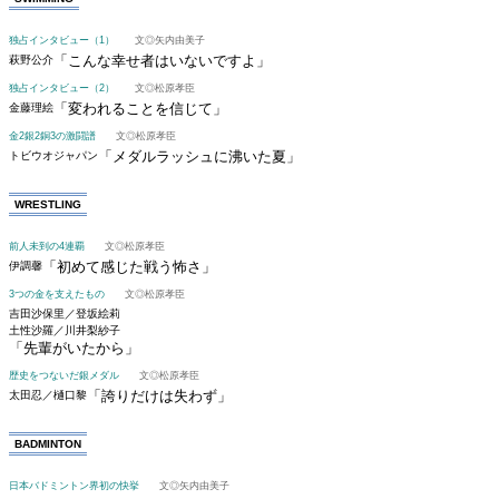
独占インタビュー（1）
文◎矢内由美子
「こんな幸せ者はいないですよ」
萩野公介
独占インタビュー（2）
文◎松原孝臣
「変われることを信じて」
金藤理絵
金2銀2銅3の激闘譜
文◎松原孝臣
「メダルラッシュに沸いた夏」
トビウオジャパン
WRESTLING
前人未到の4連覇
文◎松原孝臣
「初めて感じた戦う怖さ」
伊調馨
3つの金を支えたもの
文◎松原孝臣
吉田沙保里／登坂絵莉
土性沙羅／川井梨紗子
「先輩がいたから」
歴史をつないだ銀メダル
文◎松原孝臣
「誇りだけは失わず」
太田忍／樋口黎
BADMINTON
日本バドミントン界初の快挙
文◎矢内由美子