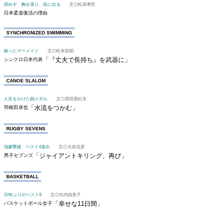
諦めず、胸を張り、前に出る
文◎松原孝臣
日本柔道復活の理由
SYNCHRONIZED SWIMMING
蘇ったマーメイド
文◎松本宣昭
「『丈夫で長持ち』を武器に」
シンクロ日本代表
CANOE SLALOM
人生をかけた銅メダル
文◎原田亜紀夫
「水流をつかむ」
羽根田卓也
RUGBY SEVENS
強豪撃破、ベスト4進出
文◎大友信彦
「ジャイアントキリング、再び」
男子セブンズ
BASKETBALL
20年ぶりのベスト8
文◎矢内由美子
「幸せな11日間」
バスケットボール女子