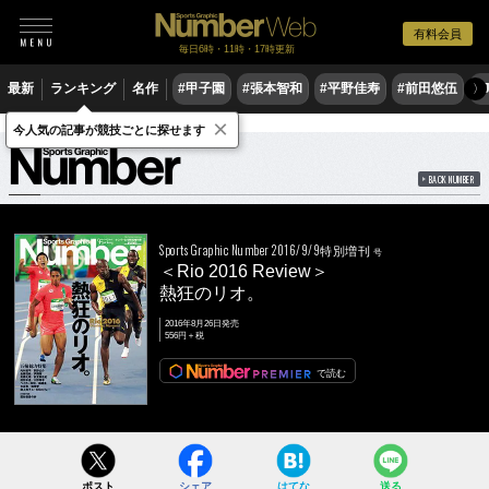
有料会員
毎日6時・11時・17時更新
最新
ランキング
名作
#甲子園
#張本智和
#平野佳寿
#前田悠伍
#
〉
×
雑誌
Number
2016/9/9特別増刊号
今人気の記事が競技ごとに探せます
BACK NUMBER
Sports Graphic Number 2016/9/9特別増刊
号
＜Rio 2016 Review＞
熱狂のリオ。
2016年8月26日発売
556円＋税
で読む
ポスト
シェア
はてな
送る