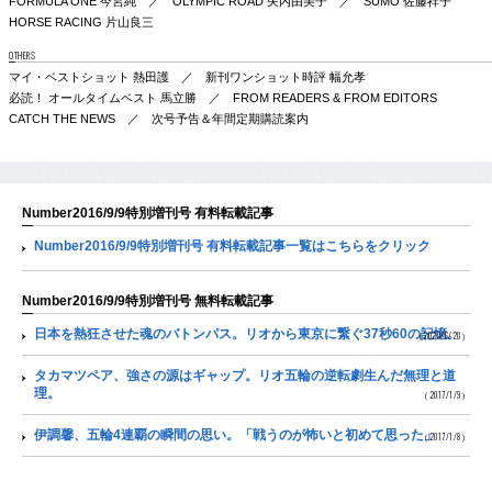
FORMULA ONE 今宮純 ／ OLYMPIC ROAD 矢内由美子 ／ SUMO 佐藤祥子
HORSE RACING 片山良三
OTHERS
マイ・ベストショット 熱田護 ／ 新刊ワンショット時評 幅允孝
必読！ オールタイムベスト 馬立勝 ／ FROM READERS & FROM EDITORS
CATCH THE NEWS ／ 次号予告＆年間定期購読案内
Number2016/9/9特別増刊号 有料転載記事
Number2016/9/9特別増刊号 有料転載記事一覧はこちらをクリック
Number2016/9/9特別増刊号 無料転載記事
日本を熱狂させた魂のバトンパス。リオから東京に繋ぐ37秒60の記憶。
（2020/6/20）
タカマツペア、強さの源はギャップ。リオ五輪の逆転劇生んだ無理と道
理。
（2017/1/9）
伊調馨、五輪4連覇の瞬間の思い。「戦うのが怖いと初めて思った」
（2017/1/8）