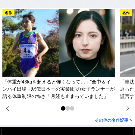
名作
名作
「体重が43kgを超えると怖くなって…」“全中＆イ
「圭汰
ンハイ出場→駅伝日本一の実業団”の女子ランナーが
返った
語る体重制限の怖さ「月経も止まっていました」
証言す
その他の名作記事 >