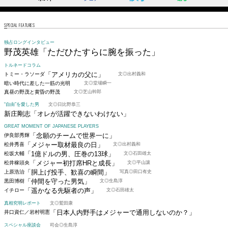
SPECIAL FEATURES
独占ロングインタビュー
野茂英雄
「ただひたすらに腕を振った」
トルネードコラム
「アメリカの父に」
トミー・ラソーダ
文◎出村義和
暗い時代に差した一筋の光明
文◎堂場瞬一
真昼の野茂と黄昏の野茂
文◎芝山幹郎
“自由”を愛した男
文◎日比野恭三
新庄剛志
「オレが活躍できないわけない」
GREAT MOMENT OF JAPANESE PLAYERS
「念願のチームで世界一に」
伊良部秀輝
「メジャー取材最良の日」
松井秀喜
文◎出村義和
「1億ドルの男、圧巻の13球」
松坂大輔
文◎石田雄太
「メジャー初打席HRと成長」
松井稼頭央
文◎平山讓
「胴上げ投手、歓喜の瞬間」
上原浩治
写真◎田口有史
「仲間を守った男気」
黒田博樹
文◎生島淳
「遥かなる先駆者の声」
イチロー
文◎石田雄太
真相究明レポート
文◎鷲田康
「日本人内野手はメジャーで通用しないのか？」
井口資仁／岩村明憲
スペシャル座談会
司会◎生島淳