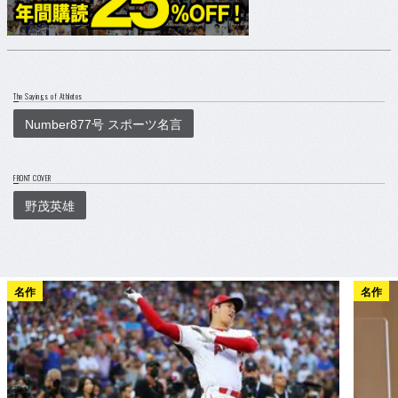
The Sayings of Athletes
Number877号 スポーツ名言
FRONT COVER
野茂英雄
名作
名作