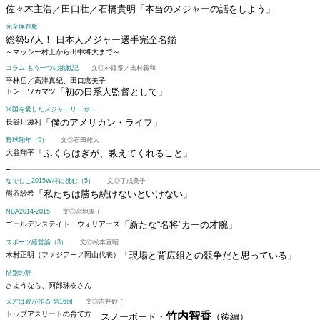
佐々木主浩／田口壮／石橋貴明
「本当のメジャーの話をしよう」
完全保存版
総勢57人！ 日本人メジャー選手完全名鑑
～マッシー村上から田中将大まで～
コラム もう一つの挑戦記
文◎朴鐘泰／出村義和
平林岳／高津真紀、田口恵美子
「初の日系人監督として」
ドン・ワカマツ
米国を愛したメジャーリーガー
「僕のアメリカン・ライフ」
長谷川滋利
野球翔年（5）
文◎石田雄太
「ふくらはぎが、教えてくれること」
大谷翔平
なでしこ2015W杯に挑む（5）
文◎了戒美子
「私たちは勝ち続けないといけない」
熊谷紗希
NBA2014-2015
文◎宮地陽子
「新たな“名将”カーの才腕」
ゴールデンステイト・ウォリアーズ
スポーツ経営論（3）
文◎松本宣昭
「現場と背広組との競争だと思っている」
木村正明（ファジアーノ岡山代表）
惜別の辞
さようなら、阿部珠樹さん
天才は親が作る 第16回
文◎吉井妙子
トップアスリートの育て方
竹内智香
スノーボード・
（後編）