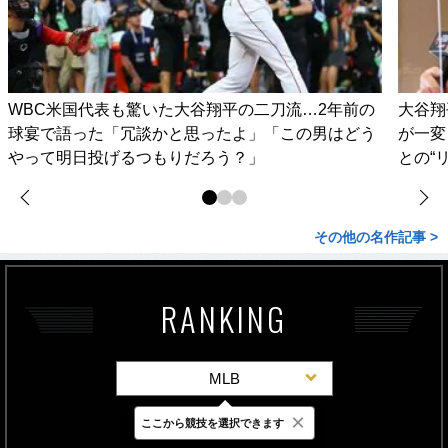
WBC米国代表も驚いた大谷翔平の二刀流…2年前の
大谷翔
球宴で語った「冗談かと思ったよ」「この男はどう
が一変
やって明日投げるつもりだろう？」
との“
その他の名作記事 >
RANKING
MLB
×
ここから競技を選択できます
最新
24時間
週間