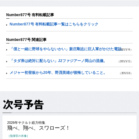
Number877号 有料転載記事
Number877号 有料転載記事一覧はこちらをクリック
Number877号 関連記事
「僕と一緒に野球をやらないかい」新庄剛志に巨人軍がかけた電話。
（2015/5/14）
「タダ券は絶対に配らない」J2ファジアーノ岡山の流儀。
（2015/5/12）
メジャー初登板から20年、野茂英雄が後悔していること。
（2015/5/8）
2026年ヤクルト総力特集
飛べ、翔べ、スワローズ！
［指揮官の肖像］