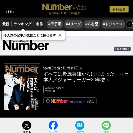
有料会員
毎日6時・11時・17時更新
最新
ランキング
名作
#甲子園
#Jリーグ
#八村塁
#ドジャース
#
〉
×
雑誌
Number
877号
今人気の記事が競技ごとに探せます
BACK NUMBER
Sports Graphic Number 877
号
すべては野茂英雄からはじまった。～日
本人メジャーリーガー20年史～
2015年5月7日発売
537円＋税
で読む
ポスト
シェア
はてな
送る