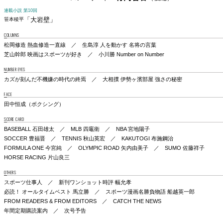
連載小説 第10回
「大岩壁」
笹本稜平
COLUMNS
松岡修造 熱血修造一直線 ／ 生島淳 人を動かす 名将の言葉
芝山幹郎 映画はスポーツが好き ／ 小川勝 Number on Number
NUMBER EYES
カズが刻んだ不機嫌の時代の終焉 ／ 大相撲 伊勢ヶ濱部屋 強さの秘密
FACE
田中恒成（ボクシング）
SCORE CARD
BASEBALL 石田雄太 ／ MLB 四竈衛 ／ NBA 宮地陽子
SOCCER 豊福晋 ／ TENNIS 秋山英宏 ／ KAKUTOGI 布施鋼治
FORMULA ONE 今宮純 ／ OLYMPIC ROAD 矢内由美子 ／ SUMO 佐藤祥子
HORSE RACING 片山良三
OTHERS
スポーツ仕事人 ／ 新刊ワンショット時評 幅允孝
必読！ オールタイムベスト 馬立勝 ／ スポーツ漫画名勝負物語 船越英一郎
FROM READERS & FROM EDITORS ／ CATCH THE NEWS
年間定期購読案内 ／ 次号予告