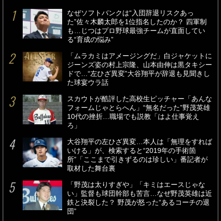
なぜソフトバンクは“入団辞退リスクあっ
た”佐々木麟太郎を1位指名したのか？ 四軍制
も…じつはプロ野球最強チームが直面してい
る“育成の悩み”
「ムラカミはアメージングだ」白ジャケットに
ジーンズ姿の村上宗隆、山本由伸は黒タキシー
ドで…“左ひざ異変”大谷翔平が辞退も見聞きし
た球宴ウラ話
スカウトが酷評した高校生ピッチャー「あんな
フォームじゃとらへん」“無名だった”野茂英雄
10代の挫折…職場でも説教「はよ仕事覚え
ろ」
大谷翔平の左ひざ異変…本人は「無理をすれば
いける」が、検索すると“2019年の手術箇
所”「ここまで引きずるのは珍しい」番記者が
取材した舞台裏
「野茂は太りすぎや」「キミはエースじゃな
い」監督も球団幹部も苦言…なぜ野茂英雄は近
鉄と決裂した？ 野茂が怒った“あるコーチの退
団”