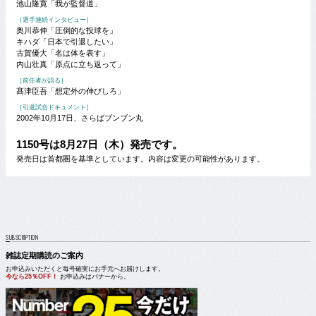
池山隆寛「我が監督道」
［選手連続インタビュー］
奥川恭伸「圧倒的な投球を」
キハダ「日本で引退したい」
古賀優大「名は体を表す」
内山壮真「原点に立ち返って」
［前任者が語る］
髙津臣吾「想定外の伸びしろ」
［引退試合ドキュメント］
2002年10月17日、さらばブンブン丸
1150号は8月27日（木）発売です。
発売日は首都圏を基準としています。内容は変更の可能性があります。
SUBSCRIPTION
雑誌定期購読のご案内
お申込みいただくと毎号確実にお手元へお届けします。
今なら25％OFF！
お申込みはバナーから。