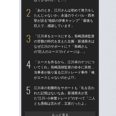
「あのとき、江川さんは初めて努力をし
「
たんじゃないか」永遠のライバル・西本
た“
聖が語る“地獄の伊東キャンプ”「最後も
貞治
巨人で…感謝しています」
人生
「江川卓をエースにする」長嶋茂雄監督
「ニ
の苦難の時代を支えた左腕・新浦壽夫は
界
なぜ江川のサポートに？「長嶋さん
言
の“巨人のエース”のイメージは…」
は
「エースを作るから、江川卓のケツにつ
「
いてくれ」長嶋茂雄監督の命令に呆然…
任
当事者が振り返る江川トレード事件「俺
初の
がエースじゃないのかよ!?」
「
江川卓の初勝利をサポートも「礼を言わ
江
れた記憶はないなあ」新浦壽夫が見
れ
た“江川−小林繁トレード”のすべて「二人
た“
とも愚痴は言わず…立派だったよ」
と
もっと見る