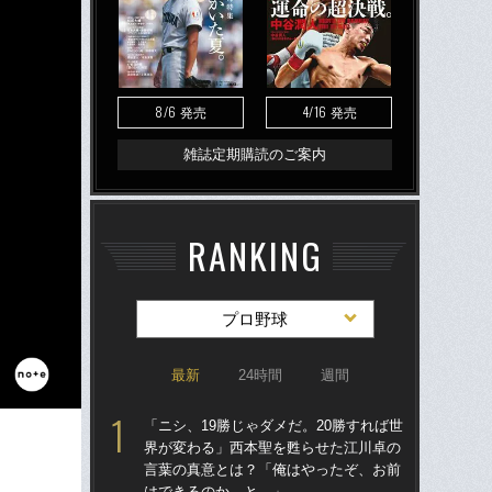
8/6
4/16
発売
発売
雑誌定期購読のご案内
RANKING
プロ野球
最新
24時間
週間
「ニシ、19勝じゃダメだ。20勝すれば世
「
界が変わる」西本聖を甦らせた江川卓の
た
言葉の真意とは？「俺はやったぞ、お前
聖が
はできるのか、と…」
巨