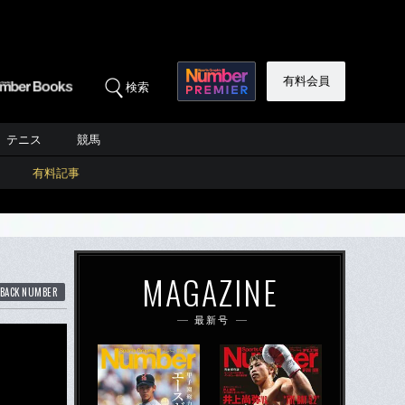
有料会員
検索
テニス
競馬
有料記事
MAGAZINE
BACK NUMBER
最新号