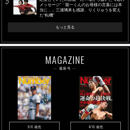
メッセージ”「龍一くんのお母様の言葉には本
当に…」三浦璃来も感謝、りくりゅうを変え
た“転機”
もっと見る
MAGAZINE
最新号
8/6
4/16
発売
発売