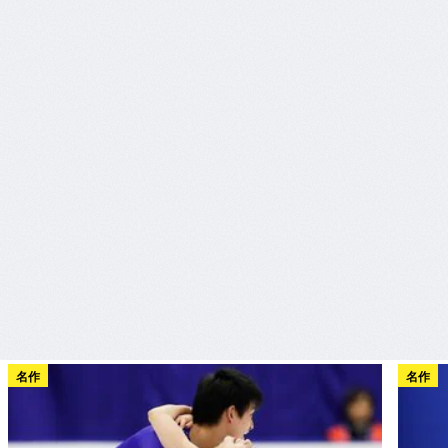
名作
名作