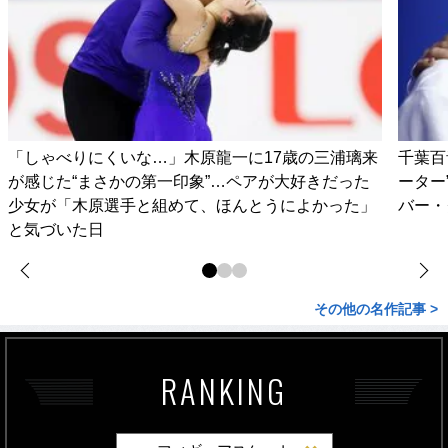
「しゃべりにくいな…」木原龍一に17歳の三浦璃来
千葉百
が感じた“まさかの第一印象”…ペアが大好きだった
ーター
少女が「木原選手と組めて、ほんとうによかった」
バー・
と気づいた日
その他の名作記事 >
RANKING