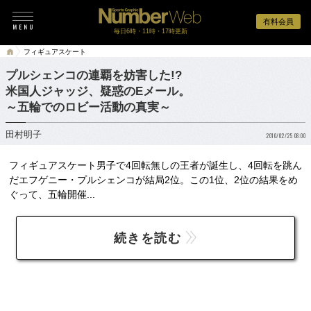
有料会員
毎日6時・11時・17時更新
フィギュアスケート
プルシェンコの連覇を妨害した!?
米国人ジャッジ、疑惑のEメール。
～五輪でのロビー活動の真実～
田村明子
2010/02/25 08:00
フィギュアスケート男子で4回転無しの王者が誕生し、4回転を跳ん
だエフゲニー・プルシェンコが結局2位。この1位、2位の結果をめ
ぐって、五輪開催...
続きを読む