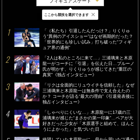
フィギュアスケート
×
ここから競技を選択できます
最新
24時間
週間
「（私たち）引退したんだっけ？」りくりゅ
う“異例のアイスショー”はなぜ画期的だった？
「世界的にも珍しい試み」打ち破った“フィギ
ュア界の通例”
「2人は私のところに来て…」三浦璃来と木原
龍一がコーチに「引退」を伝えた日…ブルーノ
氏が明かす、りくりゅうが感じてきた“重圧の
真実”《独占インタビュー》
「リクは全面的にリュウイチを信頼した」なぜ
三浦璃来と木原龍一は無条件で支え合えたの
か？ コーチが語る“最大の理由”《引退発表後に
独占インタビュー》
「しゃべりにくいな…」木原龍一に17歳の三
浦璃来が感じた“まさかの第一印象”…ペアが大
好きだった少女が「木原選手と組めて、ほんと
うによかった」と気づいた日
絶望していた木原龍一に…母から届いた“1通の