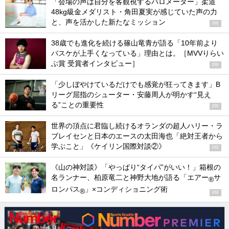
「会場の声は自分を客観視するバロメーター」柔道
48kg級金メダリスト・角田夏実が感じていた声の力
と、声を活かした新たなミッション
PR
38歳でも進化を続ける篠山竜青が語る「10年前より
バスケが上手くなっている」理由とは。［MVVりらい
ぶ賞 受賞者インタビュー］
PR
「少しぼやけているだけでも感覚が狂ってきます」B
リーグ屈指のシューター・安藤周人が明かす“見え
る”ことの重要性
PR
世界の頂点に君臨し続けるオランダの超人ハリー・ラ
ブレイセンと日本のエースの太田海也「絶対王者から
学ぶこと」《ケイリン国際対談②》
PR
《山の神対談》「やっぱり“タイパ”がいい！」箱根の
名ランナー、柏原竜二と神野大地が語る「エアー
サ
®
ロンパス
」×コンディショニング術
®
PR