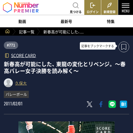
見つける
ログイン
新規登録
動画
最新号
特集
記事一覧
新春高が可能にした、...
#771
記事を
ブックマークする
SCORE CARD
新春高が可能にした、 東龍の変化とリベンジ。 ～春
高バレー女子決勝を読み解く～
久保大
バレーボール
2011/02/01