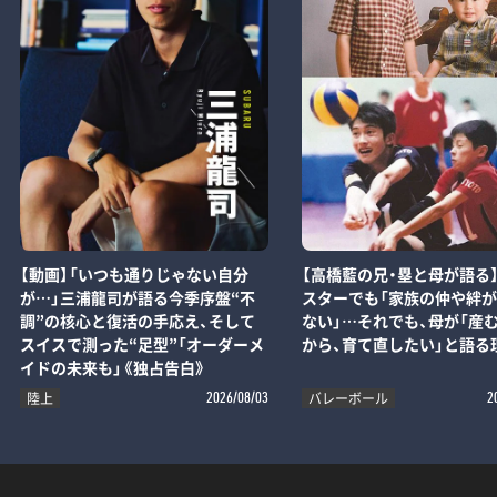
【動画】「いつも通りじゃない自分
【高橋藍の兄・塁と母が語る
が…」三浦龍司が語る今季序盤“不
スターでも「家族の仲や絆
調”の核心と復活の手応え、そして
ない」…それでも、母が「産
スイスで測った“足型”「オーダーメ
から、育て直したい」と語る
イドの未来も」《独占告白》
陸上
バレーボール
2026/08/03
2