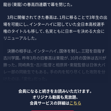
龍谷（東龍）の春高四連覇で幕を閉じた。
3月に開催されてきた春高は、1月に移ることで3年生の出
場を可能にし、インターハイに冠していた全日本高校選手
権のタイトルも移して、名実ともに日本一を決める大会に
リニューアルした。
決勝の相手は、インターハイ、国体を制し、三冠を目指す
古川学園。昨年3月の旧春高は東龍が、10月の国体は古川が
勝った。岡崎典生・古川監督と相原昇・東龍監督は日体大バ
レー部の同級生でもある。手の内を知り尽くした攻防を分
けたのは、「変化」だった。
会員になると続きをお読みいただけます。
オリジナル動画も見放題、
会員サービスの詳細は
こちら