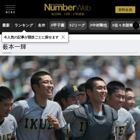
有料会員
毎日6時・11時・17時更新
最新
ランキング
名作
#甲子園
#Jリーグ
#中村剛也
#佐々木朗希
〉
×
今人気の記事が競技ごとに探せます
薮本一輝
関連記事
薮本一輝