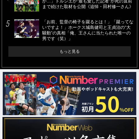
が…」トルシエが“最も愛した記者”が死の直前
まで続けた取材を公開《追悼・田村修一さん》
「お前、監督の椅子を蹴るとは！」「蹴ってな
いですよ！」ホークス城島健司と王貞治の“大
騒動”の真相「俺、王さんに当たられた唯一の
男です（笑）」
もっと見る