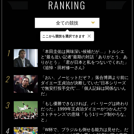
RANKING
全ての競技
×
ここから競技を選択できます
最新
24時間
週間
「本田圭佑は興味深い候補だが…」トルシエ
と“最も近い記者”最期の対話「ありがとう、あ
りがとう」「君が日本と私をつないでくれた」
《追悼・田村修一さん》
「おい、ノーヒットだぞ？」落合博満より前に
ダイエー王貞治が決断していた“日本シリーズ
で無安打投手交代”…「個人記録は関係ないん
だ」
「もし優勝できなければ、パ・リーグは終わり
だった」1999年王貞治ダイエーがつかんだ“ラ
ストチャンス”の意味「もう1リーグ制やろな、
と」
「W杯で、ブラジルも倒せる能力は見せた。だ