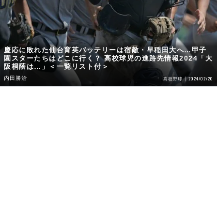
慶応に敗れた仙台育英バッテリーは宿敵・早稲田大へ…甲子
園スターたちはどこに行く？ 高校球児の進路先情報2024「大
阪桐蔭は…」＜一覧リスト付＞
内田勝治
2024/02/20
高校野球