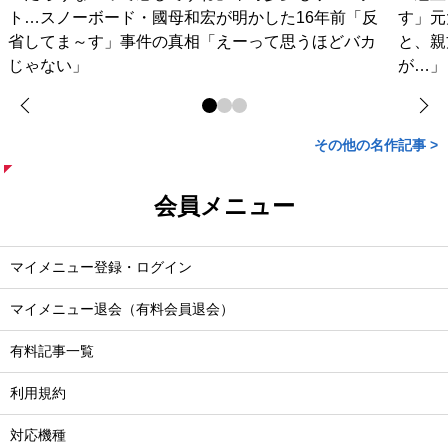
ト…スノーボード・國母和宏が明かした16年前「反
す」元
省してま～す」事件の真相「えーって思うほどバカ
と、親
じゃない」
が…」
その他の名作記事 >
会員メニュー
マイメニュー登録・ログイン
マイメニュー退会（有料会員退会）
有料記事一覧
利用規約
対応機種