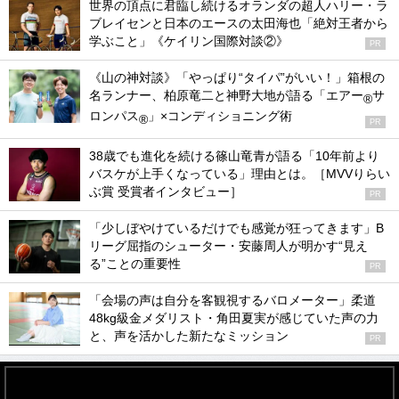
世界の頂点に君臨し続けるオランダの超人ハリー・ラ
ブレイセンと日本のエースの太田海也「絶対王者から
学ぶこと」《ケイリン国際対談②》
PR
《山の神対談》「やっぱり“タイパ”がいい！」箱根の
名ランナー、柏原竜二と神野大地が語る「エアー
サ
®
ロンパス
」×コンディショニング術
®
PR
38歳でも進化を続ける篠山竜青が語る「10年前より
バスケが上手くなっている」理由とは。［MVVりらい
ぶ賞 受賞者インタビュー］
PR
「少しぼやけているだけでも感覚が狂ってきます」B
リーグ屈指のシューター・安藤周人が明かす“見え
る”ことの重要性
PR
「会場の声は自分を客観視するバロメーター」柔道
48kg級金メダリスト・角田夏実が感じていた声の力
と、声を活かした新たなミッション
PR