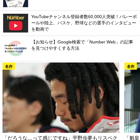
YouTubeチャンネル登録者数60,000人突破！バレーボ
ールや陸上、バスケ、野球などの選手のインタビュー
を動画で
【お知らせ】Google検索で「Number Web」の記事
を見つけやすくする方法
名作
名作
「だろうな…って感じですね」平野歩夢もリスペク
「魁皇