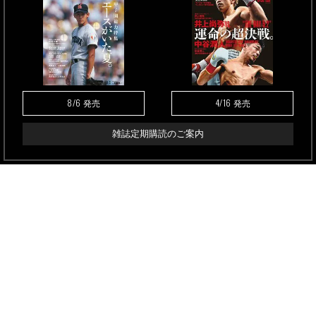
8/6
4/16
発売
発売
雑誌定期購読のご案内