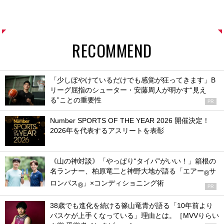
RECOMMEND
「少しぼやけているだけでも感覚が狂ってきます」B
リーグ屈指のシューター・安藤周人が明かす“見え
る”ことの重要性
PR
Number SPORTS OF THE YEAR 2026 開催決定！
2026年を代表するアスリートを表彰
《山の神対談》「やっぱり“タイパ”がいい！」箱根の
名ランナー、柏原竜二と神野大地が語る「エアー
サ
®
ロンパス
」×コンディショニング術
®
PR
38歳でも進化を続ける篠山竜青が語る「10年前より
バスケが上手くなっている」理由とは。［MVVりらい