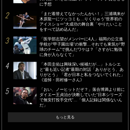
に予想
「まだ着替えてなかったんかい！」三浦璃来が
木原龍一にツッコミも…りくりゅう“世界初の
アイスショー”大成功の舞台裏「やりたいこと
をすべて詰め込んだ」
「医学部志望がメンバーに4人」福岡の公立進
学校が“甲子園出場”の衝撃…それでも東筑が“野
球のチーム”で挑んだワケは？「さすがに勉強
に身が入らなくて」
「本田圭佑は興味深い候補だが…」トルシエ
と“最も近い記者”最期の対話「ありがとう、あ
りがとう」「君が日本と私をつないでくれた」
《追悼・田村修一さん》
「おい、ノーヒットだぞ？」落合博満より前に
ダイエー王貞治が決断していた“日本シリーズ
で無安打投手交代”…「個人記録は関係ないん
だ」
もっと見る