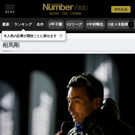
有料会員
毎日6時・11時・17時更新
最新
ランキング
名作
#甲子園
#Jリーグ
#中村剛也
#佐々木朗希
〉
×
今人気の記事が競技ごとに探せます
相馬剛
関連記事
相馬剛