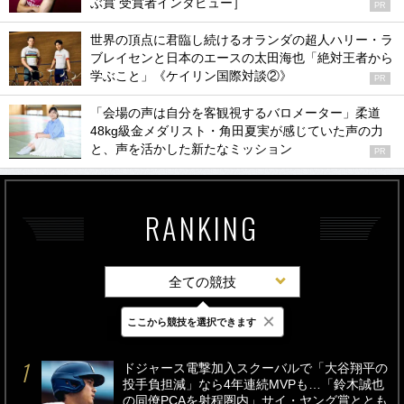
ぶ賞 受賞者インタビュー］
PR
世界の頂点に君臨し続けるオランダの超人ハリー・ラ
ブレイセンと日本のエースの太田海也「絶対王者から
学ぶこと」《ケイリン国際対談②》
PR
「会場の声は自分を客観視するバロメーター」柔道
48kg級金メダリスト・角田夏実が感じていた声の力
と、声を活かした新たなミッション
PR
RANKING
全ての競技
×
ここから競技を選択できます
最新
24時間
週間
ドジャース電撃加入スクーバルで「大谷翔平の
投手負担減」なら4年連続MVPも…「鈴木誠也
の同僚PCAを射程圏内」サイ・ヤング賞ととも