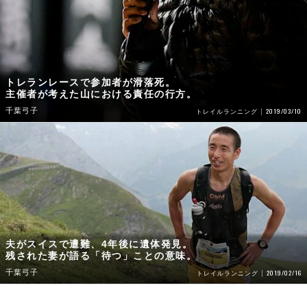
トレランレースで参加者が滑落死。
主催者が考えた山における責任の行方。
千葉弓子
2019/03/10
トレイルランニング
夫がスイスで遭難、4年後に遺体発見。
残された妻が語る「待つ」ことの意味。
千葉弓子
2019/02/16
トレイルランニング