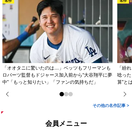
名作
名作
「オオタニに驚いたのは…」ベッツもフリーマンも
「紛れ
ロバーツ監督もドジャース加入前から“大谷翔平に夢
唸った
中”「もっと知りたい」「ファンの気持ちだ」
算”と
その他の名作記事 >
会員メニュー