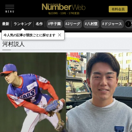
有料会員
毎日6時・11時・17時更新
最新
ランキング
名作
#甲子園
#Jリーグ
#八村塁
#ドジャース
#
〉
×
今人気の記事が競技ごとに探せます
河村説人
関連記事
河村説人