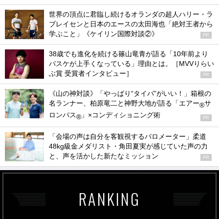
世界の頂点に君臨し続けるオランダの超人ハリー・ラ
ブレイセンと日本のエースの太田海也「絶対王者から
学ぶこと」《ケイリン国際対談②》
PR
38歳でも進化を続ける篠山竜青が語る「10年前より
バスケが上手くなっている」理由とは。［MVVりらい
ぶ賞 受賞者インタビュー］
PR
《山の神対談》「やっぱり“タイパ”がいい！」箱根の
名ランナー、柏原竜二と神野大地が語る「エアー
サ
®
ロンパス
」×コンディショニング術
®
PR
「会場の声は自分を客観視するバロメーター」柔道
48kg級金メダリスト・角田夏実が感じていた声の力
と、声を活かした新たなミッション
PR
RANKING