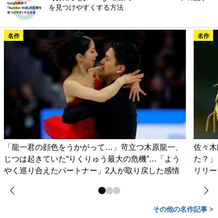
を見つけやすくする方法
名作
名作
「龍一君の顔色をうかがって…」苛立つ木原龍一、
佐々木
じつは起きていた“りくりゅう最大の危機”…「よう
た？」
やく巡り合えたパートナー」2人が取り戻した感情
リリー
その他の名作記事 >