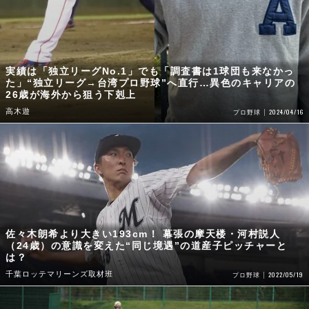
実績は「独立リーグNo.1」でも「調査書は1球団も来なかっ
た」“独立リーグ→台湾プロ野球”へ直行…異色のキャリアの
26歳が海外から狙う下剋上
高木遊
2024/04/16
プロ野球
佐々木朗希より大きい193cm！ 幕張の摩天楼・河村説人
（24歳）の意識を変えた“同じ境遇”の道産子ピッチャーと
は？
千葉ロッテマリーンズ取材班
2022/05/19
プロ野球