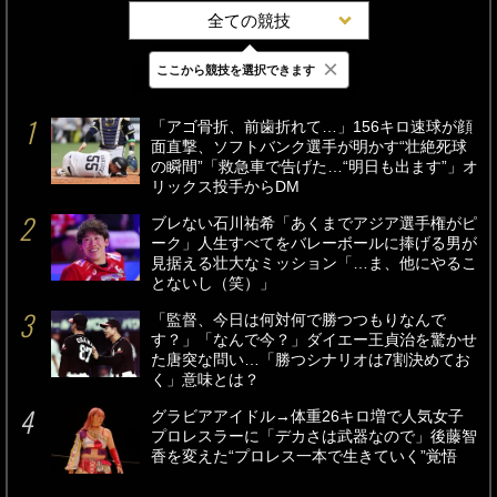
全ての競技
×
ここから競技を選択できます
最新
24時間
週間
「アゴ骨折、前歯折れて…」156キロ速球が顔
面直撃、ソフトバンク選手が明かす“壮絶死球
の瞬間”「救急車で告げた…“明日も出ます”」オ
リックス投手からDM
ブレない石川祐希「あくまでアジア選手権がピ
ーク」人生すべてをバレーボールに捧げる男が
見据える壮大なミッション「…ま、他にやるこ
とないし（笑）」
「監督、今日は何対何で勝つつもりなんで
す？」「なんで今？」ダイエー王貞治を驚かせ
た唐突な問い…「勝つシナリオは7割決めてお
く」意味とは？
グラビアアイドル→体重26キロ増で人気女子
プロレスラーに「デカさは武器なので」後藤智
香を変えた“プロレス一本で生きていく”覚悟