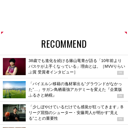
RECOMMEND
38歳でも進化を続ける篠山竜青が語る「10年前より
バスケが上手くなっている」理由とは。［MVVりらい
ぶ賞 受賞者インタビュー］
PR
「バイエルン移籍の逸材輩出も“グラウンドがなかっ
た”…」サガン鳥栖最強アカデミーを変えた『企業版
ふるさと納税』
PR
「少しぼやけているだけでも感覚が狂ってきます」B
リーグ屈指のシューター・安藤周人が明かす“見え
る”ことの重要性
PR