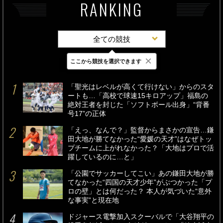
RANKING
全ての競技
×
ここから競技を選択できます
最新
24時間
週間
「聖光はレベルが高くて行けない」からのスタ
ートも…「高校で球速15キロアップ」福島の
絶対王者を封じた「ソフトボール出身」“背番
号17”の正体
「えっ、なんで？」監督からまさかの宣告…鎌
田大地が勝てなかった“愛媛の天才”はなぜトッ
プチームに上がれなかった？「大地はプロで活
躍しているのに…と」
「公園でサッカーしてこい」あの鎌田大地が勝
てなかった“四国の天才少年”がぶつかった「プ
ロの壁」とは何だった？ 本人が気づいた“意外
な事実”と現在地
ドジャース電撃加入スクーバルで「大谷翔平の