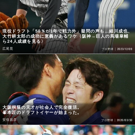
現役ドラフト「50％が1年で戦力外」疑問の声も…細川成也、
大竹耕太郎の成功に意義があるワケ〈阪神→巨人の馬場皐輔
ら24人成績を見る〉
広尾晃
2023/12/09
プロ野球
大阪桐蔭の天才が社会人で完全復活。
峯本匠のドラフトイヤーが始まった。
安倍昌彦
2020/03/30
プロ野球