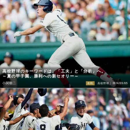
高校野球のキーワードは、「工夫」と「分析」へ。
～夏の甲子園、勝利への新セオリー～
2014/09/05
小関順二
有料
高校野球