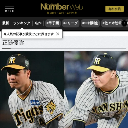
有料会員
毎日6時・11時・17時更新
最新
ランキング
名作
#甲子園
#Jリーグ
#中村剛也
#佐々木朗希
〉
×
今人気の記事が競技ごとに探せます
正随優弥
関連記事
正随優弥