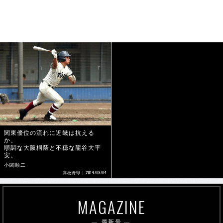
関東優位の流れに近畿は抗える
か。
順調な大阪桐蔭と不穏な龍谷大平
安。
小関順二
2014/08/04
高校野球
MAGAZINE
最新号