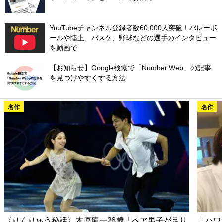
YouTubeチャンネル登録者数60,000人突破！バレーボ
ールや陸上、バスケ、野球などの選手のインタビュー
を動画で
【お知らせ】Google検索で「Number Web」の記事
を見つけやすくする方法
名作
名作
〈りくりゅう秘話〉木原龍一26歳「ペア男子が足り
「ハワ