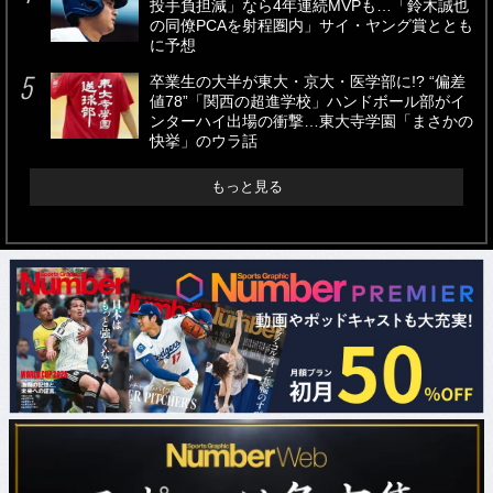
投手負担減」なら4年連続MVPも…「鈴木誠也
の同僚PCAを射程圏内」サイ・ヤング賞ととも
に予想
卒業生の大半が東大・京大・医学部に!? “偏差
値78”「関西の超進学校」ハンドボール部がイ
ンターハイ出場の衝撃…東大寺学園「まさかの
快挙」のウラ話
もっと見る