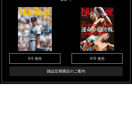
8/6
4/16
発売
発売
雑誌定期購読のご案内