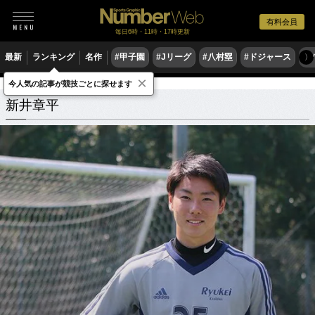
有料会員
毎日6時・11時・17時更新
最新
ランキング
名作
#甲子園
#Jリーグ
#八村塁
#ドジャース
#
〉
×
今人気の記事が競技ごとに探せます
新井章平
関連記事
新井章平