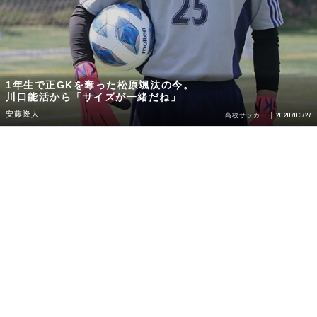
1年生で正GKを奪った松原颯汰の今。
川口能活から「サイズが一緒だね」
安藤隆人
2020/03/27
高校サッカー