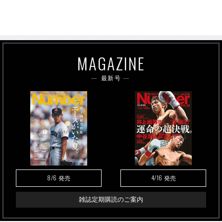
MAGAZINE
最新号
8/6
4/16
発売
発売
雑誌定期購読のご案内