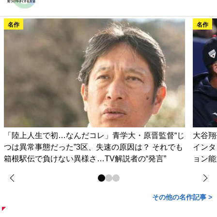
名作
名作
「陸上人生で初…なんだコレ」青学大・原晋監督“じ
大谷翔
つは異常事態だった”3区、失速の原因は？ それでも
インタ
箱根駅伝で負けない異様さ…TV解説者の“発言”
ョン能
その他の名作記事 >