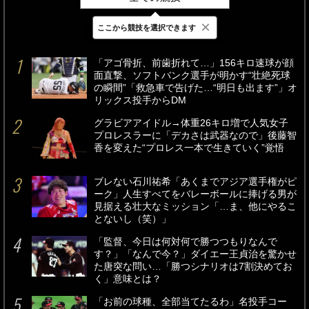
×
ここから競技を選択できます
最新
24時間
週間
「アゴ骨折、前歯折れて…」156キロ速球が顔
面直撃、ソフトバンク選手が明かす“壮絶死球
の瞬間”「救急車で告げた…“明日も出ます”」オ
リックス投手からDM
グラビアアイドル→体重26キロ増で人気女子
プロレスラーに「デカさは武器なので」後藤智
香を変えた“プロレス一本で生きていく”覚悟
ブレない石川祐希「あくまでアジア選手権がピ
ーク」人生すべてをバレーボールに捧げる男が
見据える壮大なミッション「…ま、他にやるこ
とないし（笑）」
「監督、今日は何対何で勝つつもりなんで
す？」「なんで今？」ダイエー王貞治を驚かせ
た唐突な問い…「勝つシナリオは7割決めてお
く」意味とは？
「お前の球種、全部当てたるわ」名投手コー