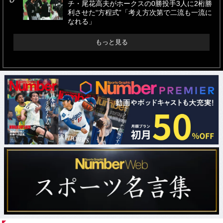
チ・尾花高夫がホークスの0勝投手3人に2桁勝
利させた“方程式”「考え方次第で二流も一流に
なれる」
もっと見る