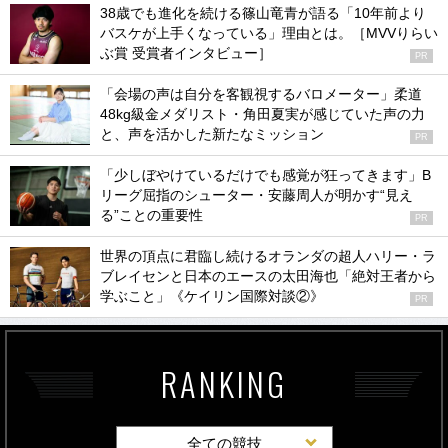
38歳でも進化を続ける篠山竜青が語る「10年前より
バスケが上手くなっている」理由とは。［MVVりらい
ぶ賞 受賞者インタビュー］
PR
「会場の声は自分を客観視するバロメーター」柔道
48kg級金メダリスト・角田夏実が感じていた声の力
と、声を活かした新たなミッション
PR
「少しぼやけているだけでも感覚が狂ってきます」B
リーグ屈指のシューター・安藤周人が明かす“見え
る”ことの重要性
PR
世界の頂点に君臨し続けるオランダの超人ハリー・ラ
ブレイセンと日本のエースの太田海也「絶対王者から
学ぶこと」《ケイリン国際対談②》
PR
RANKING
全ての競技