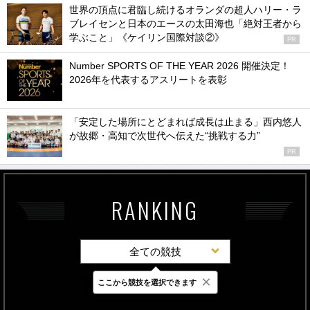
世界の頂点に君臨し続けるオランダの超人ハリー・ラ
ブレイセンと日本のエースの太田海也「絶対王者から
学ぶこと」《ケイリン国際対談②》
PR
Number SPORTS OF THE YEAR 2026 開催決定！
2026年を代表するアスリートを表彰
「安定した場所にとどまれば成長は止まる」西内悠人
が故郷・高知で次世代へ伝えた“挑戦する力”
PR
RANKING
全ての競技
×
ここから競技を選択できます
最新
24時間
週間