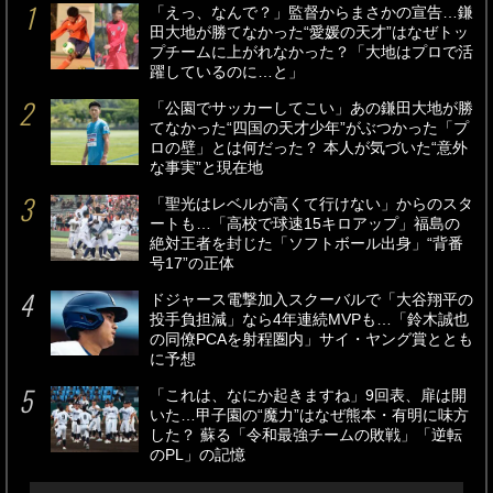
「えっ、なんで？」監督からまさかの宣告…鎌
田大地が勝てなかった“愛媛の天才”はなぜトッ
プチームに上がれなかった？「大地はプロで活
躍しているのに…と」
「公園でサッカーしてこい」あの鎌田大地が勝
てなかった“四国の天才少年”がぶつかった「プ
ロの壁」とは何だった？ 本人が気づいた“意外
な事実”と現在地
「聖光はレベルが高くて行けない」からのスタ
ートも…「高校で球速15キロアップ」福島の
絶対王者を封じた「ソフトボール出身」“背番
号17”の正体
ドジャース電撃加入スクーバルで「大谷翔平の
投手負担減」なら4年連続MVPも…「鈴木誠也
の同僚PCAを射程圏内」サイ・ヤング賞ととも
に予想
「これは、なにか起きますね」9回表、扉は開
いた…甲子園の“魔力”はなぜ熊本・有明に味方
した？ 蘇る「令和最強チームの敗戦」「逆転
のPL」の記憶