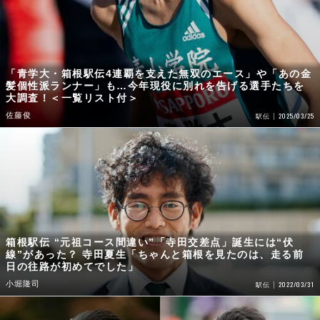
「青学大・箱根駅伝4連覇を支えた無双のエース」や「あの金
髪個性派ランナー」も…今年現役に別れを告げる選手たちを
大調査！＜一覧リスト付＞
佐藤俊
2025/03/25
駅伝
箱根駅伝 “元祖コース間違い”「寺田交差点」誕生には“伏
線”があった？ 寺田夏生「ちゃんと箱根を見たのは、走る前
日の往路が初めてでした」
小堀隆司
2022/03/31
駅伝