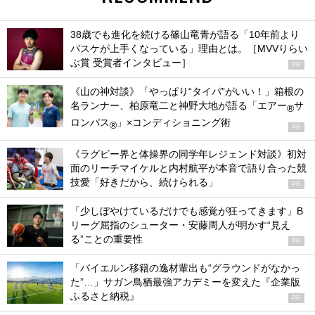
38歳でも進化を続ける篠山竜青が語る「10年前より
バスケが上手くなっている」理由とは。［MVVりらい
ぶ賞 受賞者インタビュー］
PR
《山の神対談》「やっぱり“タイパ”がいい！」箱根の
名ランナー、柏原竜二と神野大地が語る「エアー
サ
®
ロンパス
」×コンディショニング術
®
PR
《ラグビー界と体操界の同学年レジェンド対談》初対
面のリーチマイケルと内村航平が本音で語り合った競
技愛「好きだから、続けられる」
PR
「少しぼやけているだけでも感覚が狂ってきます」B
リーグ屈指のシューター・安藤周人が明かす“見え
る”ことの重要性
PR
「バイエルン移籍の逸材輩出も“グラウンドがなかっ
た”…」サガン鳥栖最強アカデミーを変えた『企業版
ふるさと納税』
PR