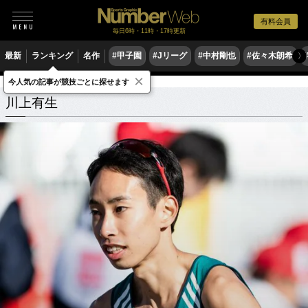
有料会員
毎日6時・11時・17時更新
最新
ランキング
名作
#甲子園
#Jリーグ
#中村剛也
#佐々木朗希
〉
×
今人気の記事が競技ごとに探せます
川上有生
関連記事
川上有生