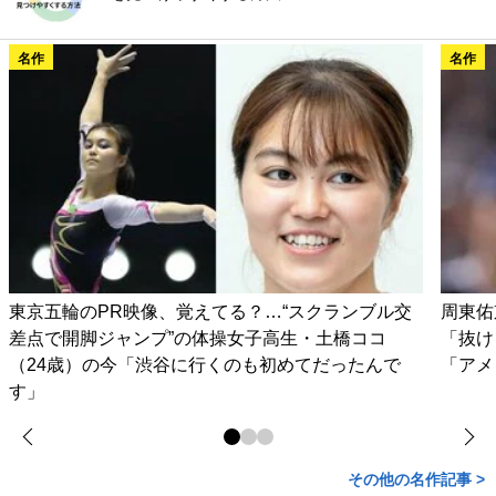
名作
名作
東京五輪のPR映像、覚えてる？…“スクランブル交
周東佑
差点で開脚ジャンプ”の体操女子高生・土橋ココ
「抜け
（24歳）の今「渋谷に行くのも初めてだったんで
「アメ
す」
その他の名作記事 >