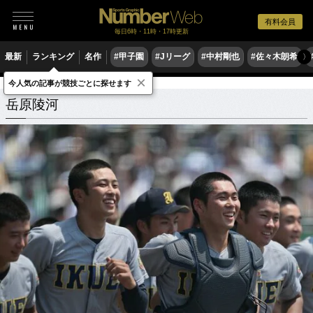
有料会員
毎日6時・11時・17時更新
最新
ランキング
名作
#甲子園
#Jリーグ
#中村剛也
#佐々木朗希
〉
×
今人気の記事が競技ごとに探せます
岳原陵河
関連記事
岳原陵河