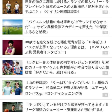
世界の頂点に君臨し続けるオランダの超人ハリー・ラ
ブレイセンと日本のエースの太田海也「絶対王者から
学ぶこと」《ケイリン国際対談②》
PR
「バイエルン移籍の逸材輩出も“グラウンドがなかっ
た”…」サガン鳥栖最強アカデミーを変えた『企業版
ふるさと納税』
PR
38歳でも進化を続ける篠山竜青が語る「10年前より
バスケが上手くなっている」理由とは。［MVVりらい
ぶ賞 受賞者インタビュー］
PR
《ラグビー界と体操界の同学年レジェンド対談》初対
面のリーチマイケルと内村航平が本音で語り合った競
技愛「好きだから、続けられる」
PR
《山の神対談》「やっぱり“タイパ”がいい！」箱根の
名ランナー、柏原竜二と神野大地が語る「エアー
サ
®
ロンパス
」×コンディショニング術
®
PR
「少しぼやけているだけでも感覚が狂ってきます」B
リーグ屈指のシューター・安藤周人が明かす“見え