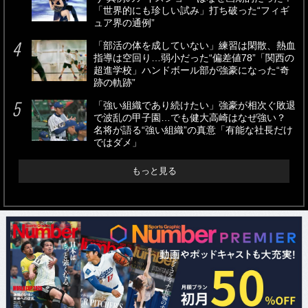
「世界的にも珍しい試み」打ち破った“フィギ
ュア界の通例”
「部活の体を成していない」練習は閑散、熱血
指導は空回り…弱小だった“偏差値78”「関西の
超進学校」ハンドボール部が強豪になった“奇
跡の軌跡”
「強い組織であり続けたい」強豪が相次ぐ敗退
で波乱の甲子園…でも健大高崎はなぜ強い？
名将が語る“強い組織”の真意「有能な社長だけ
ではダメ」
もっと見る