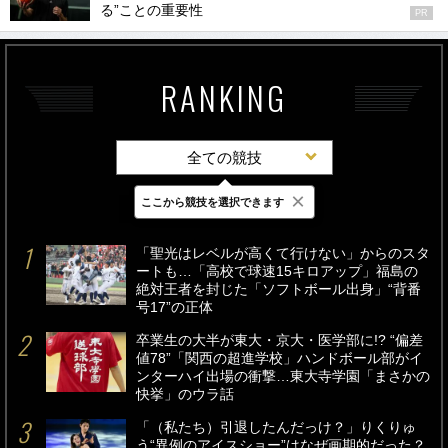
る”ことの重要性
PR
RANKING
全ての競技
×
ここから競技を選択できます
最新
24時間
週間
「聖光はレベルが高くて行けない」からのスタ
ートも…「高校で球速15キロアップ」福島の
絶対王者を封じた「ソフトボール出身」“背番
号17”の正体
卒業生の大半が東大・京大・医学部に!? “偏差
値78”「関西の超進学校」ハンドボール部がイ
ンターハイ出場の衝撃…東大寺学園「まさかの
快挙」のウラ話
「（私たち）引退したんだっけ？」りくりゅ
う“異例のアイスショー”はなぜ画期的だった？