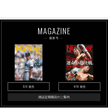
MAGAZINE
最新号
8/6
4/16
発売
発売
雑誌定期購読のご案内