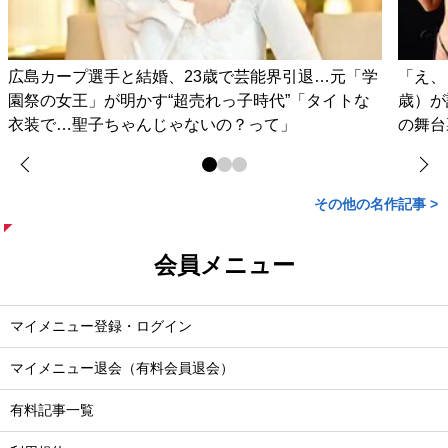
広島カープ選手と結婚、23歳で芸能界引退…元「学
「え、
園祭の女王」が明かす“超売れっ子時代”「タイトな
歳）が
衣装で…聖子ちゃんじゃないの？って」
の舞台
その他の名作記事 >
会員メニュー
マイメニュー登録・ログイン
マイメニュー退会（有料会員退会）
有料記事一覧