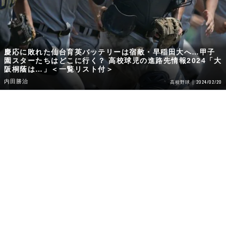
慶応に敗れた仙台育英バッテリーは宿敵・早稲田大へ…甲子
園スターたちはどこに行く？ 高校球児の進路先情報2024「大
阪桐蔭は…」＜一覧リスト付＞
内田勝治
2024/02/20
高校野球