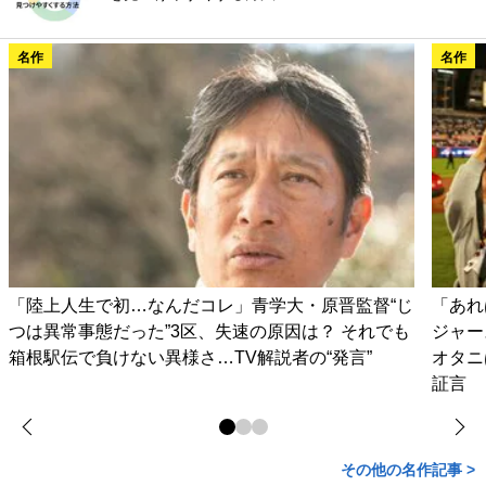
名作
名作
「陸上人生で初…なんだコレ」青学大・原晋監督“じ
「あれ
つは異常事態だった”3区、失速の原因は？ それでも
ジャー
箱根駅伝で負けない異様さ…TV解説者の“発言”
オタニ
証言
その他の名作記事 >