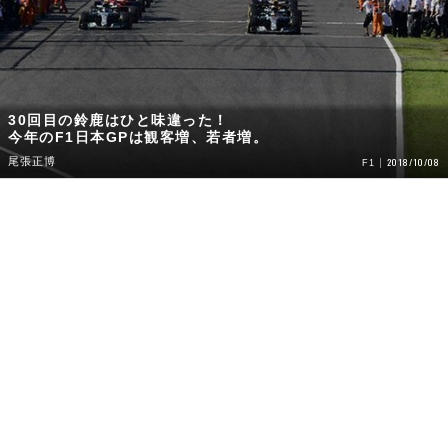
30回目の鈴鹿はひと味違った！
今年のF1日本GPは観客増、若者増。
尾張正博
2018/10/08
F1