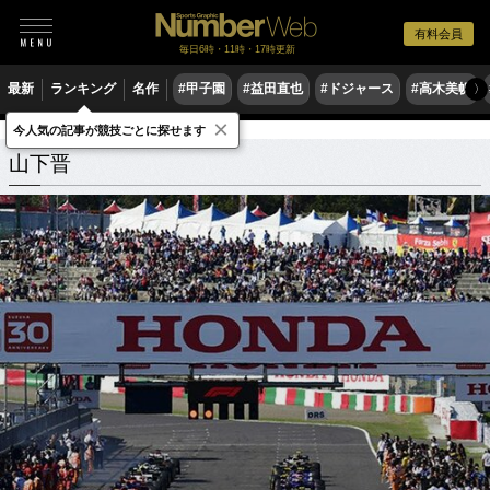
有料会員
毎日6時・11時・17時更新
最新
ランキング
名作
#甲子園
#益田直也
#ドジャース
#高木美帆
〉
×
今人気の記事が競技ごとに探せます
山下晋
関連記事
山下晋