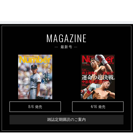
MAGAZINE
最新号
8/6
4/16
発売
発売
雑誌定期購読のご案内