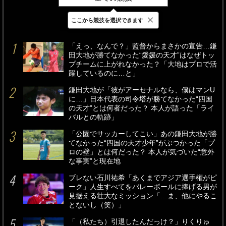
×
ここから競技を選択できます
最新
24時間
週間
「えっ、なんで？」監督からまさかの宣告…鎌
田大地が勝てなかった“愛媛の天才”はなぜトッ
プチームに上がれなかった？「大地はプロで活
躍しているのに…と」
鎌田大地が「彼がアーセナルなら、僕はマンU
に…」日本代表の司令塔が勝てなかった“四国
の天才”とは何者だった？ 本人が語った「ライ
バルとの軌跡」
「公園でサッカーしてこい」あの鎌田大地が勝
てなかった“四国の天才少年”がぶつかった「プ
ロの壁」とは何だった？ 本人が気づいた“意外
な事実”と現在地
ブレない石川祐希「あくまでアジア選手権がピ
ーク」人生すべてをバレーボールに捧げる男が
見据える壮大なミッション「…ま、他にやるこ
とないし（笑）」
「（私たち）引退したんだっけ？」りくりゅ