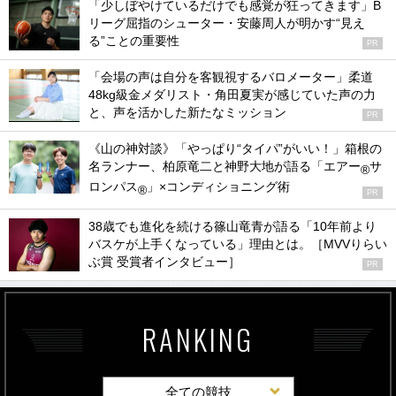
「少しぼやけているだけでも感覚が狂ってきます」B
リーグ屈指のシューター・安藤周人が明かす“見え
る”ことの重要性
PR
「会場の声は自分を客観視するバロメーター」柔道
48kg級金メダリスト・角田夏実が感じていた声の力
と、声を活かした新たなミッション
PR
《山の神対談》「やっぱり“タイパ”がいい！」箱根の
名ランナー、柏原竜二と神野大地が語る「エアー
サ
®
ロンパス
」×コンディショニング術
®
PR
38歳でも進化を続ける篠山竜青が語る「10年前より
バスケが上手くなっている」理由とは。［MVVりらい
ぶ賞 受賞者インタビュー］
PR
RANKING
全ての競技