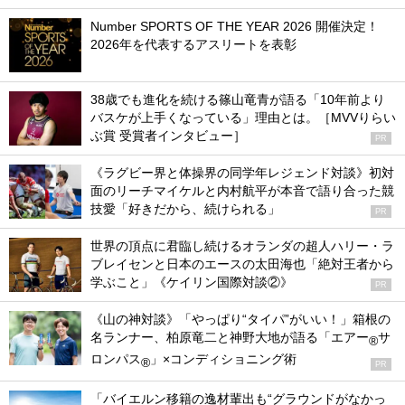
Number SPORTS OF THE YEAR 2026 開催決定！
2026年を代表するアスリートを表彰
38歳でも進化を続ける篠山竜青が語る「10年前より
バスケが上手くなっている」理由とは。［MVVりらい
ぶ賞 受賞者インタビュー］
PR
《ラグビー界と体操界の同学年レジェンド対談》初対
面のリーチマイケルと内村航平が本音で語り合った競
技愛「好きだから、続けられる」
PR
世界の頂点に君臨し続けるオランダの超人ハリー・ラ
ブレイセンと日本のエースの太田海也「絶対王者から
学ぶこと」《ケイリン国際対談②》
PR
《山の神対談》「やっぱり“タイパ”がいい！」箱根の
名ランナー、柏原竜二と神野大地が語る「エアー
サ
®
ロンパス
」×コンディショニング術
®
PR
「バイエルン移籍の逸材輩出も“グラウンドがなかっ