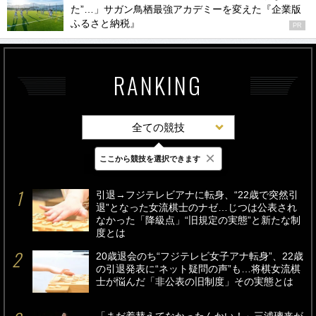
た”…」サガン鳥栖最強アカデミーを変えた『企業版
ふるさと納税』
PR
RANKING
全ての競技
×
ここから競技を選択できます
最新
24時間
週間
引退→フジテレビアナに転身、“22歳で突然引
退”となった女流棋士のナゼ…じつは公表され
なかった「降級点」“旧規定の実態”と新たな制
度とは
20歳退会のち“フジテレビ女子アナ転身”、22歳
の引退発表に“ネット疑問の声”も…将棋女流棋
士が悩んだ「非公表の旧制度」その実態とは