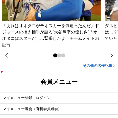
「あれはオオタニがテオスカーを気遣ったんだ」ド
ダルビ
ジャースの控え捕手が語る“大谷翔平の優しさ”「オ
は…？
オタニはスターだし…緊張したよ」チームメイトの
ていた
証言
その他の名作記事 >
会員メニュー
マイメニュー登録・ログイン
マイメニュー退会（有料会員退会）