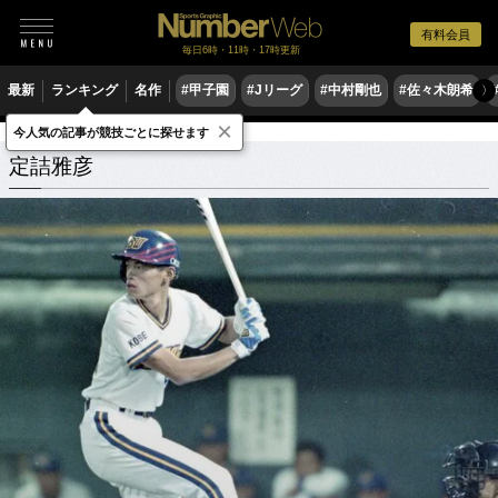
有料会員
毎日6時・11時・17時更新
最新
ランキング
名作
#甲子園
#Jリーグ
#中村剛也
#佐々木朗希
〉
×
今人気の記事が競技ごとに探せます
定詰雅彦
関連記事
定詰雅彦