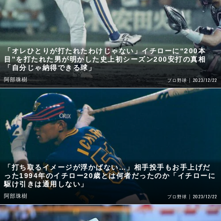
「オレひとりが打たれたわけじゃない」イチローに“200本
目”を打たれた男が明かした史上初シーズン200安打の真相
「自分じゃ納得できる球」
阿部珠樹
2023/12/22
プロ野球
「打ち取るイメージが浮かばない…」相手投手もお手上げだ
った1994年のイチロー20歳とは何者だったのか「イチローに
駆け引きは通用しない」
阿部珠樹
2023/12/22
プロ野球