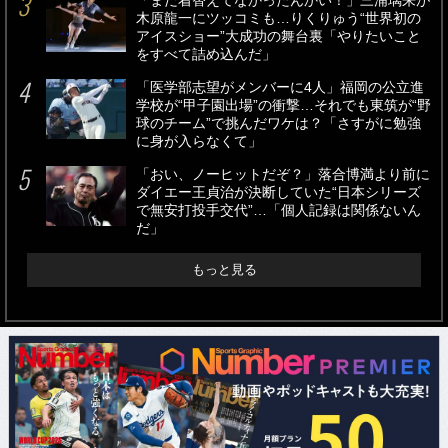
「まだ着替えてなかったんかい！」三浦璃来が
木原龍一にツッコミも…りくりゅう“世界初の
アイスショー”大成功の舞台裏「やりたいこと
をすべて詰め込んだ」
「医学部志望がメンバーに4人」福岡の公立進
学校が“甲子園出場”の衝撃…それでも東筑が“野
球のチーム”で挑んだワケは？「さすがに勉強
に身が入らなくて」
「おい、ノーヒットだぞ？」落合博満より前に
ダイエー王貞治が決断していた“日本シリーズ
で無安打投手交代”…「個人記録は関係ないん
だ」
もっと見る