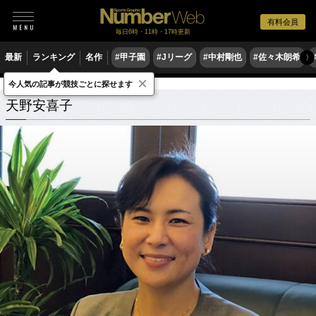
有料会員
毎日6時・11時・17時更新
最新
ランキング
名作
#甲子園
#Jリーグ
#中村剛也
#佐々木朗希
〉
×
今人気の記事が競技ごとに探せます
天野安喜子
関連記事
天野安喜子