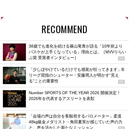
RECOMMEND
38歳でも進化を続ける篠山竜青が語る「10年前より
バスケが上手くなっている」理由とは。［MVVりらい
ぶ賞 受賞者インタビュー］
PR
「少しぼやけているだけでも感覚が狂ってきます」B
リーグ屈指のシューター・安藤周人が明かす“見え
る”ことの重要性
PR
Number SPORTS OF THE YEAR 2026 開催決定！
2026年を代表するアスリートを表彰
「会場の声は自分を客観視するバロメーター」柔道
48kg級金メダリスト・角田夏実が感じていた声の力
と、声を活かした新たなミッション
PR