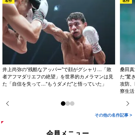
名作
名作
井上尚弥の“残酷なアッパー”で顔がグシャリ…「敗
桑田真
者アフマダリエフの絶望」を世界的カメラマンは見
た“驚
た「自信を失って…“もうダメだ”と悟っていた」
攻防、
寮生活
その他の名作記事 >
会員メニュー