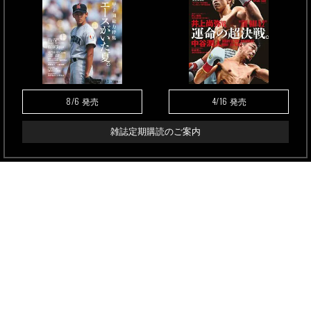
8/6
4/16
発売
発売
雑誌定期購読のご案内