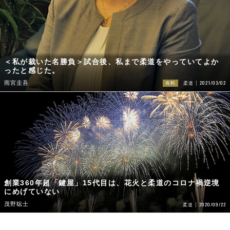
＜私が裁いた名勝負＞試合後、私まで柔道をやっていてよか
ったと感じた。
2021/03/02
雨宮圭吾
有料
柔道
創業360年超「鍵屋」15代目は、花火と柔道のコロナ禍逆境
にめげていない
茂野聡士
2020/09/22
柔道