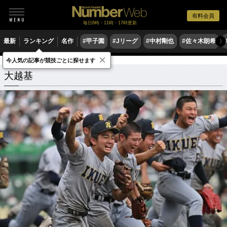
有料会員
毎日6時・11時・17時更新
最新
ランキング
名作
#甲子園
#Jリーグ
#中村剛也
#佐々木朗希
〉
×
今人気の記事が競技ごとに探せます
大越基
関連記事
大越基