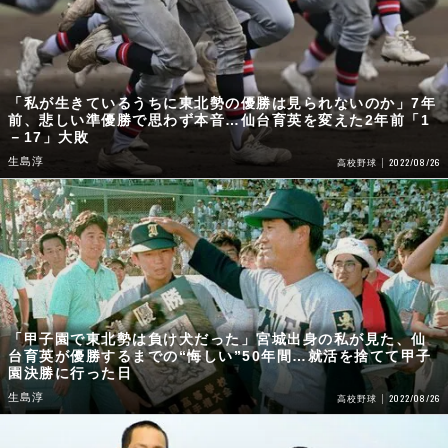
「私が生きているうちに東北勢の優勝は見られないのか」7年
前、悲しい準優勝で思わず本音…仙台育英を変えた2年前「1
－17」大敗
生島淳
2022/08/26
高校野球
「甲子園で東北勢は負け犬だった」宮城出身の私が見た、仙
台育英が優勝するまでの“悔しい”50年間…就活を捨てて甲子
園決勝に行った日
生島淳
2022/08/26
高校野球