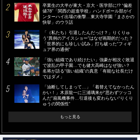
卒業生の大半が東大・京大・医学部に!? “偏差
値78”「関西の超進学校」ハンドボール部がイ
ンターハイ出場の衝撃…東大寺学園「まさかの
快挙」のウラ話
「（私たち）引退したんだっけ？」りくりゅ
う“異例のアイスショー”はなぜ画期的だった？
「世界的にも珍しい試み」打ち破った“フィギ
ュア界の通例”
「強い組織であり続けたい」強豪が相次ぐ敗退
で波乱の甲子園…でも健大高崎はなぜ強い？
名将が語る“強い組織”の真意「有能な社長だけ
ではダメ」
「油断してしまって…」「着替えてなかったん
かい！」木原龍一に三浦璃来が“思わずツッコ
んだ”扇風機事件…引退後も変わらない“りくり
ゅうの関係性”
もっと見る