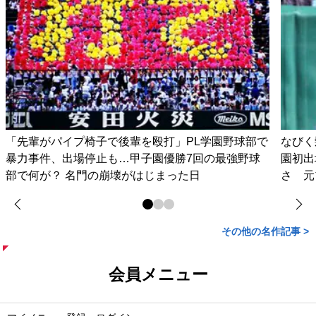
「先輩がパイプ椅子で後輩を殴打」PL学園野球部で
なびく
暴力事件、出場停止も…甲子園優勝7回の最強野球
園初出
部で何が？ 名門の崩壊がはじまった日
さ 元
その他の名作記事 >
会員メニュー