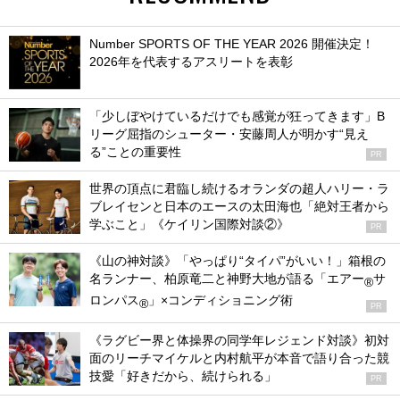
Number SPORTS OF THE YEAR 2026 開催決定！
2026年を代表するアスリートを表彰
「少しぼやけているだけでも感覚が狂ってきます」B
リーグ屈指のシューター・安藤周人が明かす“見え
る”ことの重要性
PR
世界の頂点に君臨し続けるオランダの超人ハリー・ラ
ブレイセンと日本のエースの太田海也「絶対王者から
学ぶこと」《ケイリン国際対談②》
PR
《山の神対談》「やっぱり“タイパ”がいい！」箱根の
名ランナー、柏原竜二と神野大地が語る「エアー
サ
®
ロンパス
」×コンディショニング術
®
PR
《ラグビー界と体操界の同学年レジェンド対談》初対
面のリーチマイケルと内村航平が本音で語り合った競
技愛「好きだから、続けられる」
PR