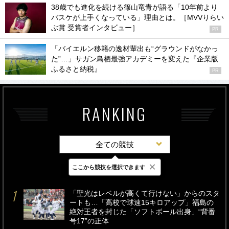
38歳でも進化を続ける篠山竜青が語る「10年前より
バスケが上手くなっている」理由とは。［MVVりらい
ぶ賞 受賞者インタビュー］
PR
「バイエルン移籍の逸材輩出も“グラウンドがなかっ
た”…」サガン鳥栖最強アカデミーを変えた『企業版
ふるさと納税』
PR
RANKING
全ての競技
×
ここから競技を選択できます
最新
24時間
週間
「聖光はレベルが高くて行けない」からのスタ
ートも…「高校で球速15キロアップ」福島の
絶対王者を封じた「ソフトボール出身」“背番
号17”の正体