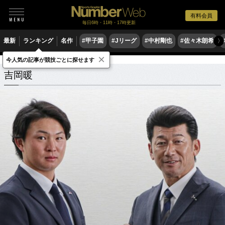
有料会員
毎日6時・11時・17時更新
最新
ランキング
名作
#甲子園
#Jリーグ
#中村剛也
#佐々木朗希
〉
×
今人気の記事が競技ごとに探せます
吉岡暖
関連記事
吉岡暖