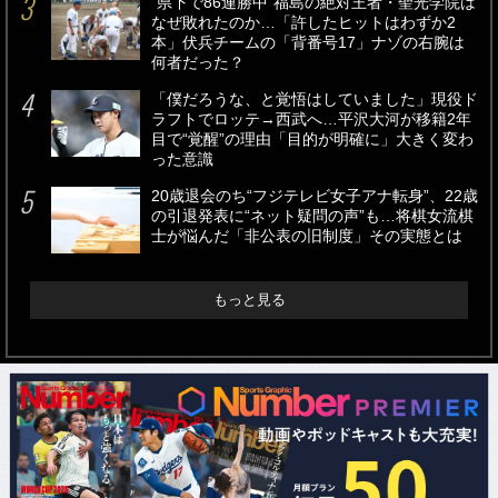
“県下で86連勝中”福島の絶対王者・聖光学院は
なぜ敗れたのか…「許したヒットはわずか2
本」伏兵チームの「背番号17」ナゾの右腕は
何者だった？
「僕だろうな、と覚悟はしていました」現役ド
ラフトでロッテ→西武へ…平沢大河が移籍2年
目で“覚醒”の理由「目的が明確に」大きく変わ
った意識
20歳退会のち“フジテレビ女子アナ転身”、22歳
の引退発表に“ネット疑問の声”も…将棋女流棋
士が悩んだ「非公表の旧制度」その実態とは
もっと見る