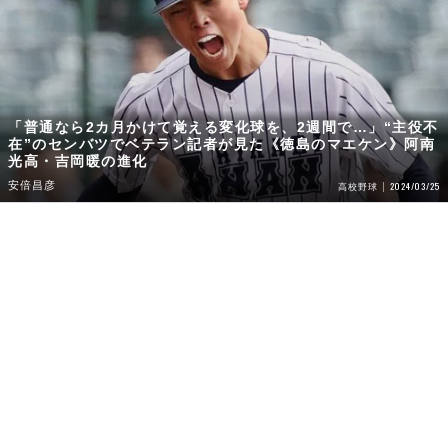
「普通なら2カ月かけて覚える変化球を、2週間で…」“主役不
在”のセンバツでベテラン記者が見た《徳島のマエケン》阿南
光高・吉岡暖の進化
安倍昌彦
2024/03/25
高校野球