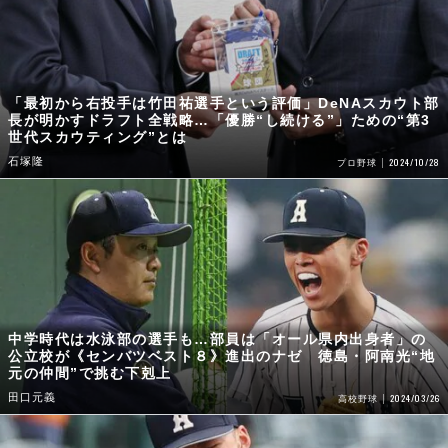
「最初から右投手は竹田祐選手という評価」DeNAスカウト部
長が明かすドラフト全戦略…「優勝“し続ける”」ための“第3
世代スカウティング”とは
石塚隆
2024/10/28
プロ野球
中学時代は水泳部の選手も…部員は「オール県内出身者」の
公立校が《センバツベスト８》進出のナゼ 徳島・阿南光“地
元の仲間”で挑む下剋上
田口元義
2024/03/26
高校野球