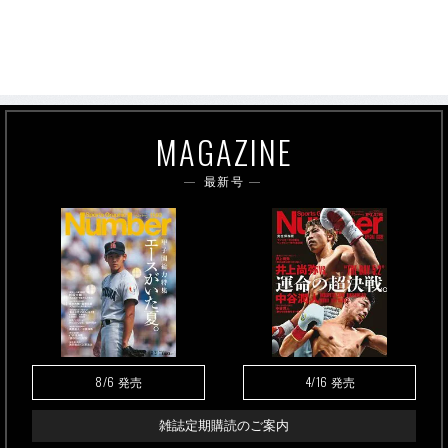
MAGAZINE
最新号
8/6
4/16
発売
発売
雑誌定期購読のご案内