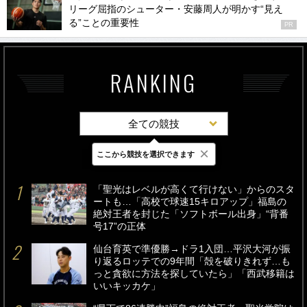
リーグ屈指のシューター・安藤周人が明かす“見え
る”ことの重要性
PR
RANKING
全ての競技
×
ここから競技を選択できます
最新
24時間
週間
「聖光はレベルが高くて行けない」からのスタ
ートも…「高校で球速15キロアップ」福島の
絶対王者を封じた「ソフトボール出身」“背番
号17”の正体
仙台育英で準優勝→ドラ1入団…平沢大河が振
り返るロッテでの9年間「殻を破りきれず…も
っと貪欲に方法を探していたら」「西武移籍は
いいキッカケ」