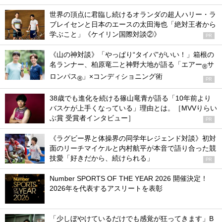
世界の頂点に君臨し続けるオランダの超人ハリー・ラ
ブレイセンと日本のエースの太田海也「絶対王者から
学ぶこと」《ケイリン国際対談②》
PR
《山の神対談》「やっぱり“タイパ”がいい！」箱根の
名ランナー、柏原竜二と神野大地が語る「エアー
サ
®
ロンパス
」×コンディショニング術
®
PR
38歳でも進化を続ける篠山竜青が語る「10年前より
バスケが上手くなっている」理由とは。［MVVりらい
ぶ賞 受賞者インタビュー］
PR
《ラグビー界と体操界の同学年レジェンド対談》初対
面のリーチマイケルと内村航平が本音で語り合った競
技愛「好きだから、続けられる」
PR
Number SPORTS OF THE YEAR 2026 開催決定！
2026年を代表するアスリートを表彰
「少しぼやけているだけでも感覚が狂ってきます」B