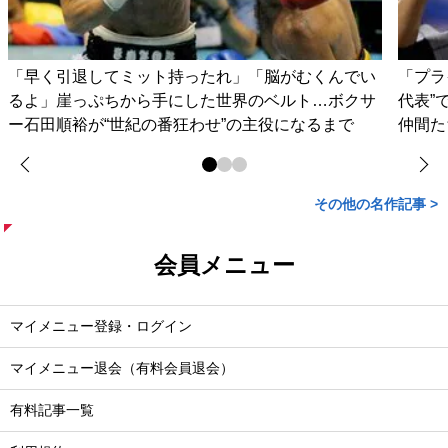
「早く引退してミット持ったれ」「脳がむくんでい
「プラ
るよ」崖っぷちから手にした世界のベルト…ボクサ
代表”
ー石田順裕が“世紀の番狂わせ”の主役になるまで
仲間た
その他の名作記事 >
会員メニュー
マイメニュー登録・ログイン
マイメニュー退会（有料会員退会）
有料記事一覧