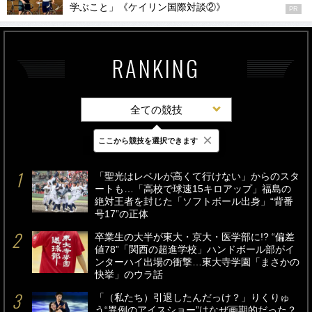
学ぶこと」《ケイリン国際対談②》
PR
RANKING
全ての競技
×
ここから競技を選択できます
最新
24時間
週間
「聖光はレベルが高くて行けない」からのスタ
ートも…「高校で球速15キロアップ」福島の
絶対王者を封じた「ソフトボール出身」“背番
号17”の正体
卒業生の大半が東大・京大・医学部に!? “偏差
値78”「関西の超進学校」ハンドボール部がイ
ンターハイ出場の衝撃…東大寺学園「まさかの
快挙」のウラ話
「（私たち）引退したんだっけ？」りくりゅ
う“異例のアイスショー”はなぜ画期的だった？