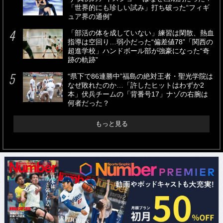
「世界的にも珍しい試み」打ち破った“フィギ
ュア界の通例”
「部活の体を成していない」練習は閑散、熱血
指導は空回り…弱小だった“偏差値78”「関西の
超進学校」ハンドボール部が強豪になった“奇
跡の軌跡”
“県下で86連勝中”福島の絶対王者・聖光学院は
なぜ敗れたのか…「許したヒットはわずか2
本」伏兵チームの「背番号17」ナゾの右腕は
何者だった？
もっと見る