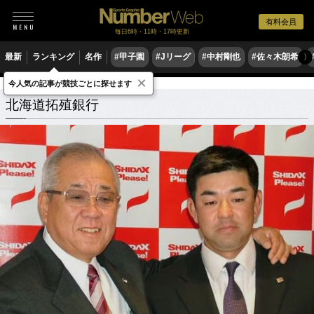
有料会員
毎日6時・11時・17時更新
最新
ランキング
名作
#甲子園
#Jリーグ
#中村剛也
#佐々木朗希
〉
×
今人気の記事が競技ごとに探せます
北海道拓殖銀行
関連記事
北海道拓殖銀行