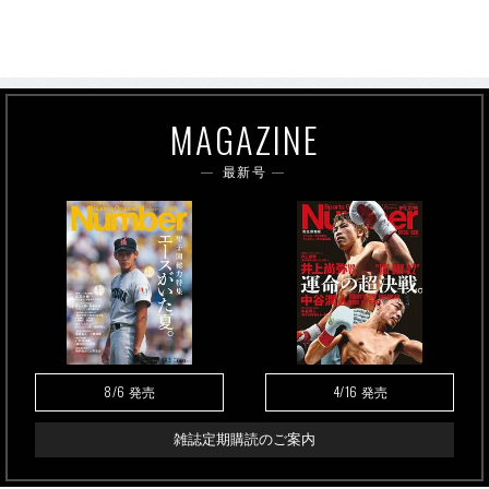
MAGAZINE
最新号
8/6
4/16
発売
発売
雑誌定期購読のご案内