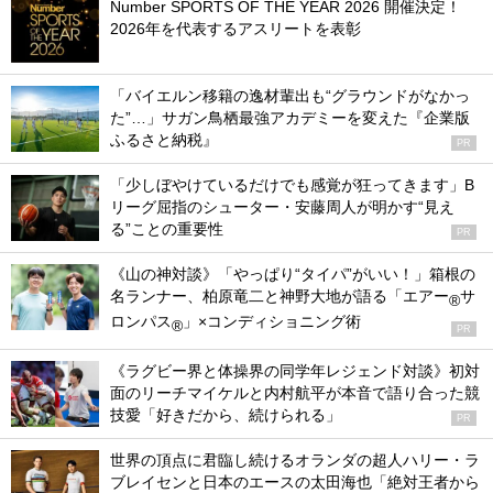
Number SPORTS OF THE YEAR 2026 開催決定！
2026年を代表するアスリートを表彰
「バイエルン移籍の逸材輩出も“グラウンドがなかっ
た”…」サガン鳥栖最強アカデミーを変えた『企業版
ふるさと納税』
PR
「少しぼやけているだけでも感覚が狂ってきます」B
リーグ屈指のシューター・安藤周人が明かす“見え
る”ことの重要性
PR
《山の神対談》「やっぱり“タイパ”がいい！」箱根の
名ランナー、柏原竜二と神野大地が語る「エアー
サ
®
ロンパス
」×コンディショニング術
®
PR
《ラグビー界と体操界の同学年レジェンド対談》初対
面のリーチマイケルと内村航平が本音で語り合った競
技愛「好きだから、続けられる」
PR
世界の頂点に君臨し続けるオランダの超人ハリー・ラ
ブレイセンと日本のエースの太田海也「絶対王者から