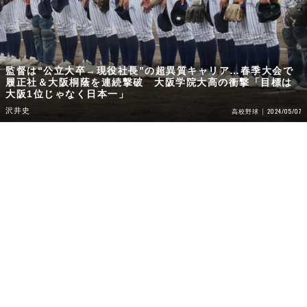
監督は“公立大卒→現役社長”の超異質キャリア…春季大会で
履正社＆大阪桐蔭を連続撃破 大阪学院大高の衝撃「目標は
大阪1位じゃなく日本一」
沢井史
2024/05/07
高校野球