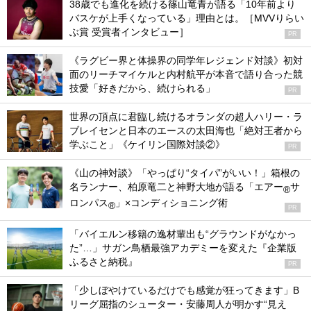
38歳でも進化を続ける篠山竜青が語る「10年前より
バスケが上手くなっている」理由とは。［MVVりらい
ぶ賞 受賞者インタビュー］
PR
《ラグビー界と体操界の同学年レジェンド対談》初対
面のリーチマイケルと内村航平が本音で語り合った競
技愛「好きだから、続けられる」
PR
世界の頂点に君臨し続けるオランダの超人ハリー・ラ
ブレイセンと日本のエースの太田海也「絶対王者から
学ぶこと」《ケイリン国際対談②》
PR
《山の神対談》「やっぱり“タイパ”がいい！」箱根の
名ランナー、柏原竜二と神野大地が語る「エアー
サ
®
ロンパス
」×コンディショニング術
®
PR
「バイエルン移籍の逸材輩出も“グラウンドがなかっ
た”…」サガン鳥栖最強アカデミーを変えた『企業版
ふるさと納税』
PR
「少しぼやけているだけでも感覚が狂ってきます」B
リーグ屈指のシューター・安藤周人が明かす“見え