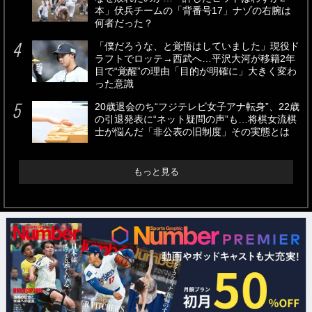
本」伏兵チームの「背番号17」ナゾの右腕は
何者だった？
「僕だろうな、と覚悟はしていました」現役ド
ラフトでロッテ→西武へ…平沢大河が移籍2年
目で“覚醒”の理由「目的が明確に」大きく変わ
った意識
20歳退会のち“フジテレビ女子アナ転身”、22歳
の引退発表に“ネット疑問の声”も…将棋女流棋
士が悩んだ「非公表の旧制度」その実態とは
もっと見る