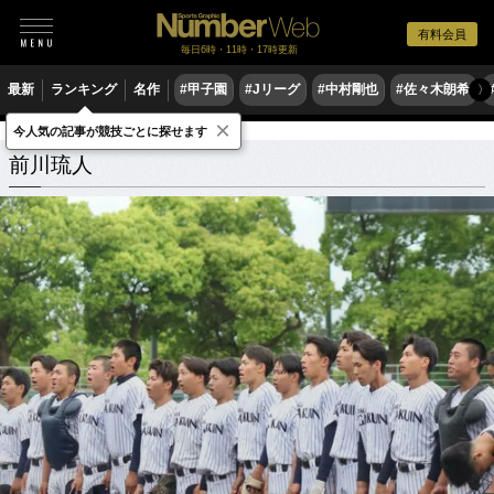
有料会員
毎日6時・11時・17時更新
最新
ランキング
名作
#甲子園
#Jリーグ
#中村剛也
#佐々木朗希
〉
×
今人気の記事が競技ごとに探せます
前川琉人
関連記事
前川琉人