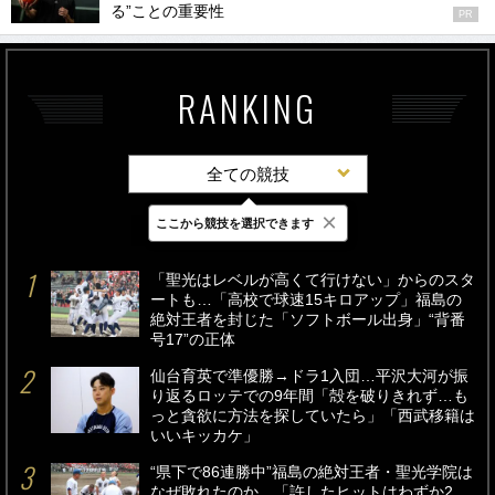
る”ことの重要性
PR
RANKING
全ての競技
×
ここから競技を選択できます
最新
24時間
週間
「聖光はレベルが高くて行けない」からのスタ
ートも…「高校で球速15キロアップ」福島の
絶対王者を封じた「ソフトボール出身」“背番
号17”の正体
仙台育英で準優勝→ドラ1入団…平沢大河が振
り返るロッテでの9年間「殻を破りきれず…も
っと貪欲に方法を探していたら」「西武移籍は
いいキッカケ」
“県下で86連勝中”福島の絶対王者・聖光学院は
なぜ敗れたのか…「許したヒットはわずか2