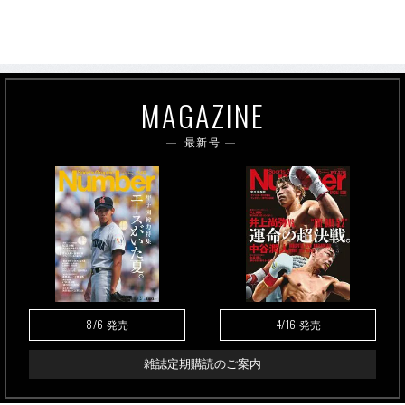
MAGAZINE
最新号
8/6
4/16
発売
発売
雑誌定期購読のご案内