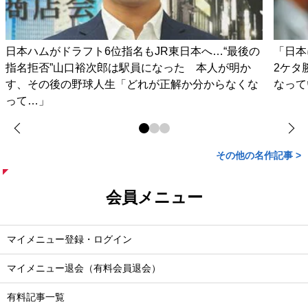
日本ハムがドラフト6位指名もJR東日本へ…“最後の
「日本
指名拒否”山口裕次郎は駅員になった 本人が明か
2ケタ
す、その後の野球人生「どれが正解か分からなくな
なって
って…」
その他の名作記事 >
会員メニュー
マイメニュー登録・ログイン
マイメニュー退会（有料会員退会）
有料記事一覧