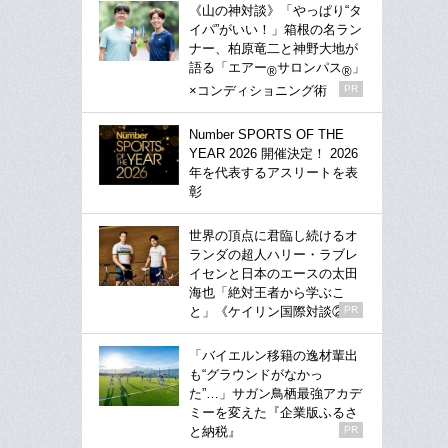
《山の神対談》「やっぱり“タ
イパ”がいい！」箱根の名ラン
ナー、柏原竜二と神野大地が
語る「エアー
サロンパス
」
®
®
×コンディショニング術
PR
Number SPORTS OF THE
YEAR 2026 開催決定！ 2026
年を代表するアスリートを表
彰
世界の頂点に君臨し続けるオ
ランダの超人ハリー・ラブレ
イセンと日本のエースの太田
海也「絶対王者から学ぶこ
と」《ケイリン国際対談②》
PR
「バイエルン移籍の逸材輩出
も“グラウンドがなかっ
た”…」サガン鳥栖最強アカデ
ミーを変えた『企業版ふるさ
と納税』
PR