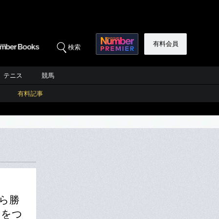
有料会員
検索
テニス
競馬
有料記事
から勝
力をつ