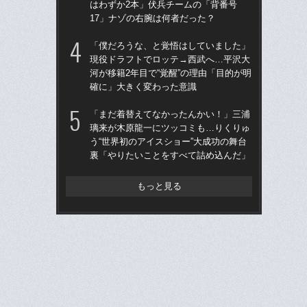
はわずか2本」伏兵チームの「背番号
う“
17」ナゾの右腕は何者だった？
裏
「僕だろうな、と覚悟はしていました」
仙
現役ドラフトでロッテ→西武へ…平沢大
河
河が移籍2年目で“覚醒”の理由「目的が明
り
確に」大きく変わった意識
た
「まだ着替えてなかったんかい！」三浦
「
璃来が木原龍一にツッコミも…りくりゅ
公立
う“世界初のアイスショー”大成功の舞台
でも
裏「やりたいことをすべて詰め込んだ」
は
もっと見る