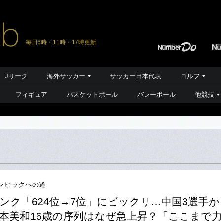
毎日6時・11時・17時更新
Jリーグ
海外サッカー
サッカー日本代表
ゴルフ
フィギュア
バスケットボール
バレーボール
他競技
ンピックへの道
ンク「624位→7位」にビックリ…中国3選手
本美和16歳の序列はなぜ急上昇？「ここまで