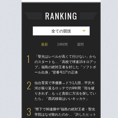
RANKING
全ての競技
最新
24時間
週間
「聖光はレベルが高くて行けない」から
「
のスタートも…「高校で球速15キロアッ
のス
プ」福島の絶対王者を封じた「ソフトボ
プ
ール出身」“背番号17”の正体
ール
仙台育英で準優勝→ドラ1入団…平沢大
ド
河が振り返るロッテでの9年間「殻を破
翔平
りきれず…もっと貪欲に方法を探してい
も…
たら」「西武移籍はいいキッカケ」
サ
“県下で86連勝中”福島の絶対王者・聖光
「
学院はなぜ敗れたのか…「許したヒット
璃