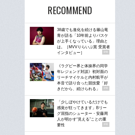
RECOMMEND
38歳でも進化を続ける篠山竜
青が語る「10年前よりバスケ
が上手くなっている」理由と
は。［MVVりらいぶ賞 受賞者
インタビュー］
PR
《ラグビー界と体操界の同学
年レジェンド対談》初対面の
リーチマイケルと内村航平が
本音で語り合った競技愛「好
きだから、続けられる」
PR
「少しぼやけているだけでも
感覚が狂ってきます」Bリー
グ屈指のシューター・安藤周
人が明かす“見える”ことの重
要性
PR