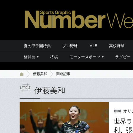
夏の甲子園特集
プロ野球
MLB
高校野球
格闘技
将棋
モータースポーツ
ラグビー
伊藤美和
関連記事
伊藤美和
オリ
世界ラ
利、張