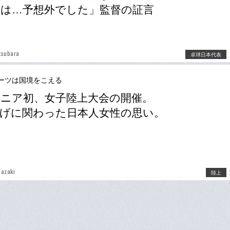
は…予想外でした」監督の証言
tsubara
卓球日本代表
ーツは国境をこえる
ニア初、女子陸上大会の開催。
げに関わった日本人女性の思い。
azaki
陸上