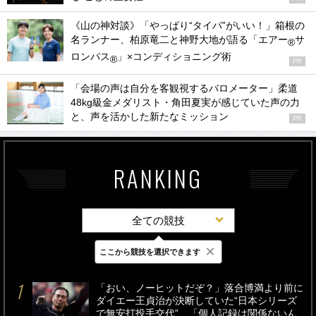
《山の神対談》「やっぱり“タイパ”がいい！」箱根の
名ランナー、柏原竜二と神野大地が語る「エアー
サ
®
ロンパス
」×コンディショニング術
®
PR
「会場の声は自分を客観視するバロメーター」柔道
48kg級金メダリスト・角田夏実が感じていた声の力
と、声を活かした新たなミッション
PR
RANKING
全ての競技
×
ここから競技を選択できます
最新
24時間
週間
「おい、ノーヒットだぞ？」落合博満より前に
ダイエー王貞治が決断していた“日本シリーズ
で無安打投手交代”…「個人記録は関係ないん