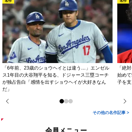
名作
名作
「6年前、23歳のショウヘイとは違う…」エンゼル
「絶対
ス1年目の大谷翔平を知る、ドジャース三塁コーチ
始めて
が独占告白「感情を出すショウヘイが大好きなん
子を支
だ」
その他の名作記事 >
会員メニュー