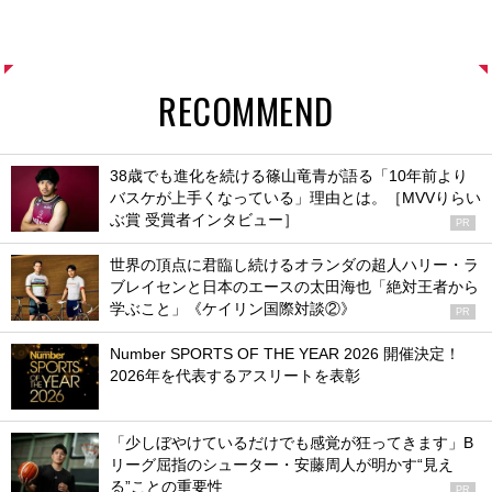
RECOMMEND
38歳でも進化を続ける篠山竜青が語る「10年前より
バスケが上手くなっている」理由とは。［MVVりらい
ぶ賞 受賞者インタビュー］
PR
世界の頂点に君臨し続けるオランダの超人ハリー・ラ
ブレイセンと日本のエースの太田海也「絶対王者から
学ぶこと」《ケイリン国際対談②》
PR
Number SPORTS OF THE YEAR 2026 開催決定！
2026年を代表するアスリートを表彰
「少しぼやけているだけでも感覚が狂ってきます」B
リーグ屈指のシューター・安藤周人が明かす“見え
る”ことの重要性
PR