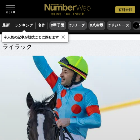
有料会員
毎日6時・11時・17時更新
最新
ランキング
名作
#甲子園
#Jリーグ
#八村塁
#ドジャース
#
〉
×
今人気の記事が競技ごとに探せます
ライラック
関連記事
ライラック