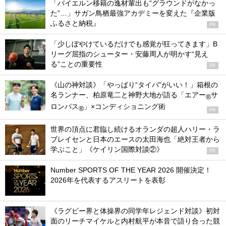
「バイエルン移籍の逸材輩出も“グラウンドがなかっ
た”…」サガン鳥栖最強アカデミーを変えた『企業版
ふるさと納税』
PR
「少しぼやけているだけでも感覚が狂ってきます」B
リーグ屈指のシューター・安藤周人が明かす“見え
る”ことの重要性
PR
《山の神対談》「やっぱり“タイパ”がいい！」箱根の
名ランナー、柏原竜二と神野大地が語る「エアー
サ
®
ロンパス
」×コンディショニング術
®
PR
世界の頂点に君臨し続けるオランダの超人ハリー・ラ
ブレイセンと日本のエースの太田海也「絶対王者から
学ぶこと」《ケイリン国際対談②》
PR
Number SPORTS OF THE YEAR 2026 開催決定！
2026年を代表するアスリートを表彰
《ラグビー界と体操界の同学年レジェンド対談》初対
面のリーチマイケルと内村航平が本音で語り合った競