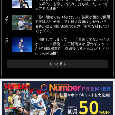
「世界的にも珍しい試み」打ち破った“フィギ
ュア界の通例”
「強い組織であり続けたい」強豪が相次ぐ敗退
で波乱の甲子園…でも健大高崎はなぜ強い？
名将が語る“強い組織”の真意「有能な社長だけ
ではダメ」
「油断してしまって…」「着替えてなかったん
かい！」木原龍一に三浦璃来が“思わずツッコ
んだ”扇風機事件…引退後も変わらない“りくり
ゅうの関係性”
もっと見る