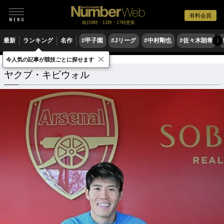
有料会員
毎日6時・11時・17時更新
最新
ランキング
名作
#甲子園
#Jリーグ
#中村剛也
#佐々木朗希
〉
×
今人気の記事が競技ごとに探せます
ヤクブ・キビウォル
関連記事
ヤクブ・キビウォル