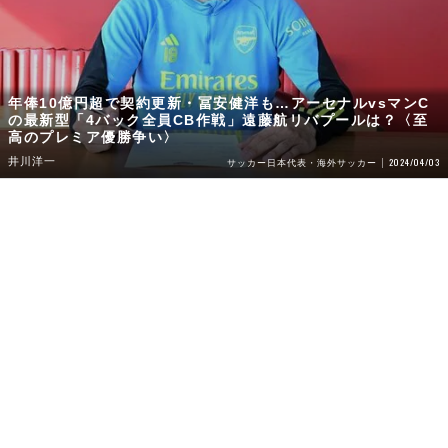
年俸10億円超で契約更新・冨安健洋も…アーセナルvsマンC
の最新型「4バック全員CB作戦」遠藤航リバプールは？〈至
高のプレミア優勝争い〉
井川洋一
2024/04/03
サッカー日本代表・海外サッカー