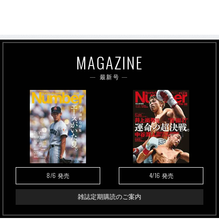
MAGAZINE
最新号
8/6
4/16
発売
発売
雑誌定期購読のご案内