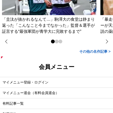
「圭汰が抜かれるなんて…」駒澤大の食堂は静まり
「暴走
返った「こんなこと今までなかった」監督＆選手が
ーが天
証言する“最強軍団が青学大に完敗するまで”
説の薬
その他の名作記事 >
会員メニュー
マイメニュー登録・ログイン
マイメニュー退会（有料会員退会）
有料記事一覧