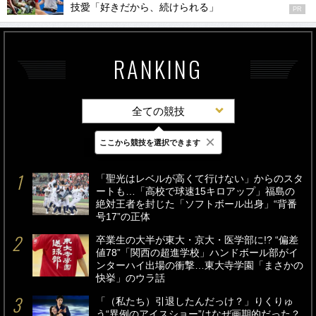
技愛「好きだから、続けられる」
PR
RANKING
全ての競技
×
ここから競技を選択できます
最新
24時間
週間
「聖光はレベルが高くて行けない」からのスタ
ートも…「高校で球速15キロアップ」福島の
絶対王者を封じた「ソフトボール出身」“背番
号17”の正体
卒業生の大半が東大・京大・医学部に!? “偏差
値78”「関西の超進学校」ハンドボール部がイ
ンターハイ出場の衝撃…東大寺学園「まさかの
快挙」のウラ話
「（私たち）引退したんだっけ？」りくりゅ
う“異例のアイスショー”はなぜ画期的だった？