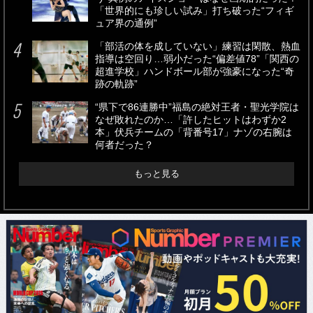
「世界的にも珍しい試み」打ち破った“フィギ
ュア界の通例”
「部活の体を成していない」練習は閑散、熱血
指導は空回り…弱小だった“偏差値78”「関西の
超進学校」ハンドボール部が強豪になった“奇
跡の軌跡”
“県下で86連勝中”福島の絶対王者・聖光学院は
なぜ敗れたのか…「許したヒットはわずか2
本」伏兵チームの「背番号17」ナゾの右腕は
何者だった？
もっと見る