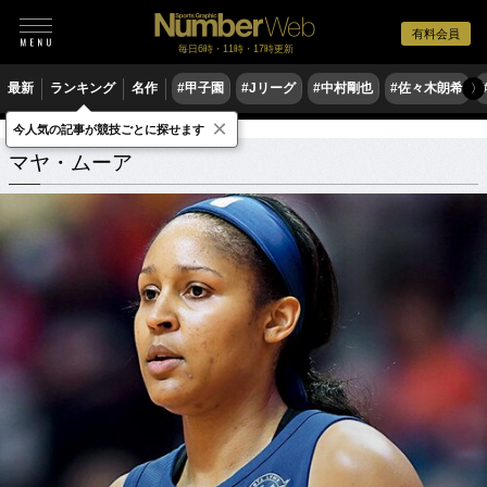
有料会員
毎日6時・11時・17時更新
最新
ランキング
名作
#甲子園
#Jリーグ
#中村剛也
#佐々木朗希
〉
×
今人気の記事が競技ごとに探せます
マヤ・ムーア
関連記事
マヤ・ムーア