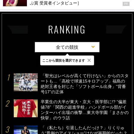
ぶ賞 受賞者インタビュー］
PR
RANKING
全ての競技
×
ここから競技を選択できます
最新
24時間
週間
「聖光はレベルが高くて行けない」からのスタ
ートも…「高校で球速15キロアップ」福島の
絶対王者を封じた「ソフトボール出身」“背番
号17”の正体
卒業生の大半が東大・京大・医学部に!? “偏差
値78”「関西の超進学校」ハンドボール部がイ
ンターハイ出場の衝撃…東大寺学園「まさかの
快挙」のウラ話
「（私たち）引退したんだっけ？」りくりゅ
う“異例のアイスショー”はなぜ画期的だった？