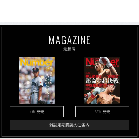
MAGAZINE
最新号
8/6
4/16
発売
発売
雑誌定期購読のご案内