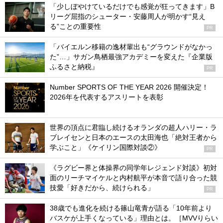
「少しぼやけているだけでも感覚が狂ってきます」B
リーグ屈指のシューター・安藤周人が明かす“見え
る”ことの重要性
PR
「バイエルン移籍の逸材輩出も“グラウンドがなかっ
た”…」サガン鳥栖最強アカデミーを変えた『企業版
ふるさと納税』
PR
Number SPORTS OF THE YEAR 2026 開催決定！
2026年を代表するアスリートを表彰
世界の頂点に君臨し続けるオランダの超人ハリー・ラ
ブレイセンと日本のエースの太田海也「絶対王者から
学ぶこと」《ケイリン国際対談②》
PR
《ラグビー界と体操界の同学年レジェンド対談》初対
面のリーチマイケルと内村航平が本音で語り合った競
技愛「好きだから、続けられる」
PR
38歳でも進化を続ける篠山竜青が語る「10年前より
バスケが上手くなっている」理由とは。［MVVりらい