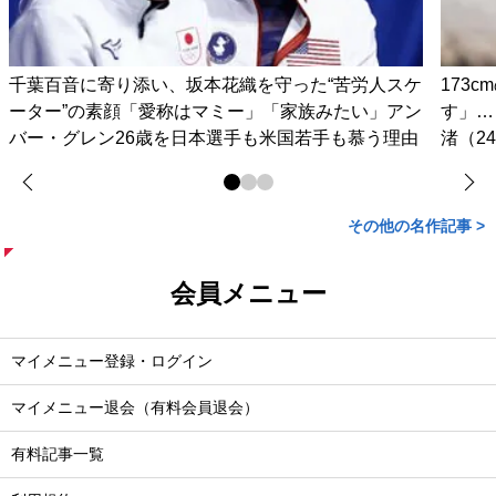
千葉百音に寄り添い、坂本花織を守った“苦労人スケ
173
ーター”の素顔「愛称はマミー」「家族みたい」アン
す」…
バー・グレン26歳を日本選手も米国若手も慕う理由
渚（2
その他の名作記事 >
会員メニュー
マイメニュー登録・ログイン
マイメニュー退会（有料会員退会）
有料記事一覧