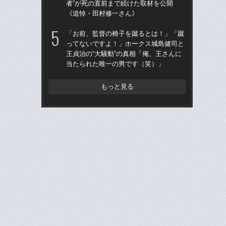
者”が死の直前まで続けた取材を公開
た“
《追悼・田村修一さん》
「
「お前、監督の椅子を蹴るとは！」「蹴
「
ってないですよ！」ホークス城島健司と
終わ
王貞治の“大騒動”の真相「俺、王さんに
つか
当たられた唯一の男です（笑）」
リ
もっと見る