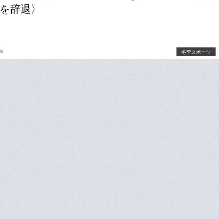
を辞退〉
wa
冬季スポーツ