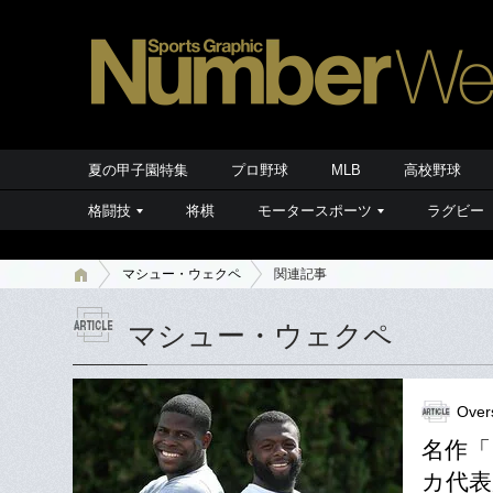
夏の甲子園特集
プロ野球
MLB
高校野球
格闘技
将棋
モータースポーツ
ラグビー
マシュー・ウェクペ
関連記事
マシュー・ウェクペ
Over
名作「
カ代表