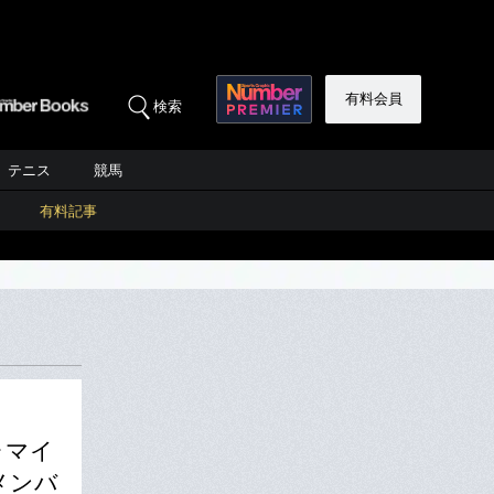
有料会員
検索
テニス
競馬
有料記事
ャマイ
メンバ