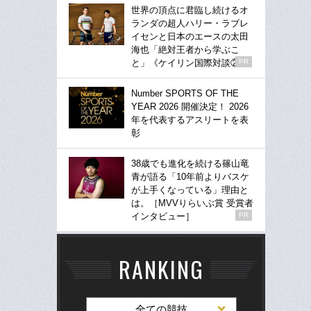
世界の頂点に君臨し続けるオ
ランダの超人ハリー・ラブレ
イセンと日本のエースの太田
海也「絶対王者から学ぶこ
と」《ケイリン国際対談②》
PR
Number SPORTS OF THE
YEAR 2026 開催決定！ 2026
年を代表するアスリートを表
彰
38歳でも進化を続ける篠山竜
青が語る「10年前よりバスケ
が上手くなっている」理由と
は。［MVVりらいぶ賞 受賞者
インタビュー］
PR
RANKING
全ての競技