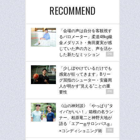
RECOMMEND
「会場の声は自分を客観視す
るバロメーター」柔道48kg級
金メダリスト・角田夏実が感
じていた声の力と、声を活か
した新たなミッション
PR
「少しぼやけているだけでも
感覚が狂ってきます」Bリー
グ屈指のシューター・安藤周
人が明かす“見える”ことの重
要性
PR
《山の神対談》「やっぱり“タ
イパ”がいい！」箱根の名ラン
ナー、柏原竜二と神野大地が
語る「エアー
サロンパス
」
®
®
×コンディショニング術
PR