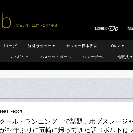
毎日6時・11時・17時更新
Jリーグ
海外サッカー
サッカー日本代表
ゴルフ
フィギュア
バスケットボール
バレーボール
他競技
seas Report
クール・ランニング」で話題…ボブスレージ
が24年ぶりに五輪に帰ってきた話〈ボルトは