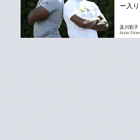
ー入り
及川彩子
Ayako Oika