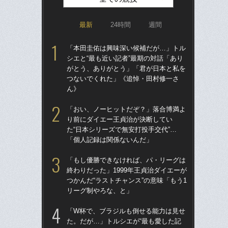
最新
24時間
週間
「本田圭佑は興味深い候補だが…」トル
「ア
シエと“最も近い記者”最期の対話「あり
球
がとう、ありがとう」「君が日本と私を
す“
つないでくれた」《追悼・田村修一さ
た…
ん》
らD
「おい、ノーヒットだぞ？」落合博満よ
「
り前にダイエー王貞治が決断してい
で
た“日本シリーズで無安打投手交代”…
を
「個人記録は関係ないんだ」
は
「もし優勝できなければ、パ・リーグは
「
終わりだった」1999年王貞治ダイエーが
コー
つかんだ“ラストチャンス”の意味「もう1
人に
リーグ制やろな、と」
で
「W杯で、ブラジルも倒せる能力は見せ
「
た。だが…」トルシエが“最も愛した記
り