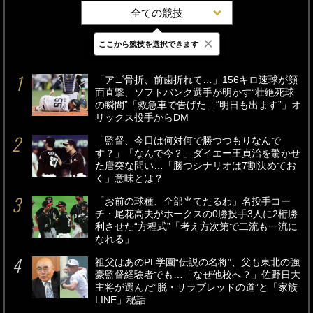
全ての競技
×
ここから競技を選択できます
最新
24時間
週間
「アゴ骨折、前歯折れて…」156キロ速球が顔
面直撃、ソフトバンク選手が明かす“壮絶死球
の瞬間”「救急車で告げた…“明日も出ます”」オ
リックス投手からDM
「監督、今日は何対何で勝つつもりなんで
す？」「なんで今？」ダイエー王貞治を驚かせ
た唐突な問い…「勝つシナリオは7割決めてお
く」意味とは？
「お前の球種、全部当てたるわ」名投手コー
チ・尾花高夫がホークスの0勝投手3人に2桁勝
利させた“方程式”「考え方次第で二流も一流に
なれる」
祖父はあのPL学園“伝説の名将”、父も東北の強
豪監督経験者でも…「なぜ他校へ？」佐野日大
主将が選んだ“脱・サラブレッドの道”と「家族
LINE」秘話