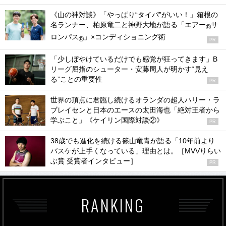
《山の神対談》「やっぱり“タイパ”がいい！」箱根の
名ランナー、柏原竜二と神野大地が語る「エアー
サ
®
ロンパス
」×コンディショニング術
®
PR
「少しぼやけているだけでも感覚が狂ってきます」B
リーグ屈指のシューター・安藤周人が明かす“見え
る”ことの重要性
PR
世界の頂点に君臨し続けるオランダの超人ハリー・ラ
ブレイセンと日本のエースの太田海也「絶対王者から
学ぶこと」《ケイリン国際対談②》
PR
38歳でも進化を続ける篠山竜青が語る「10年前より
バスケが上手くなっている」理由とは。［MVVりらい
ぶ賞 受賞者インタビュー］
PR
RANKING