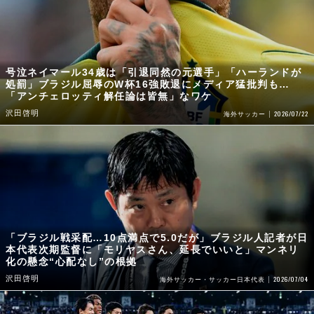
号泣ネイマール34歳は「引退同然の元選手」「ハーランドが
処罰」ブラジル屈辱のW杯16強敗退にメディア猛批判も…
「アンチェロッティ解任論は皆無」なワケ
沢田啓明
2026/07/22
海外サッカー
「ブラジル戦采配…10点満点で5.0だが」ブラジル人記者が日
本代表次期監督に「モリヤスさん、延長でいいと」マンネリ
化の懸念“心配なし”の根拠
沢田啓明
2026/07/04
海外サッカー・サッカー日本代表