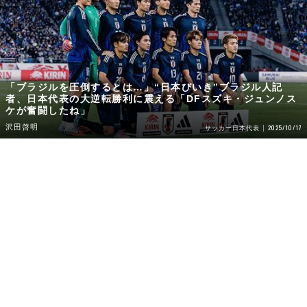
「ブラジルを圧倒するとは…」“日本びいき”ブラジル人記
者、日本代表の大逆転勝利に震える「DFスズキ・ジュンノス
ケが奮闘したね」
沢田啓明
2025/10/17
サッカー日本代表