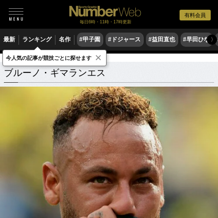
有料会員
毎日6時・11時・17時更新
最新
ランキング
名作
#甲子園
#ドジャース
#益田直也
#早田ひな
〉
×
今人気の記事が競技ごとに探せます
ブルーノ・ギマランエス
関連記事
ブルーノ・ギマランエス