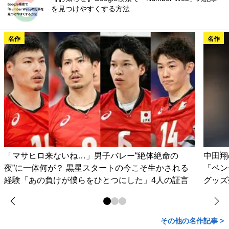
を見つけやすくする方法
名作
名作
「マサヒロ来ないね…」男子バレー“絶体絶命の
中田翔
夜”に一体何が？ 黒星スタートの今こそ生かされる
「ベン
経験「あの負けが僕らをひとつにした」4人の証言
グッズ
その他の名作記事 >