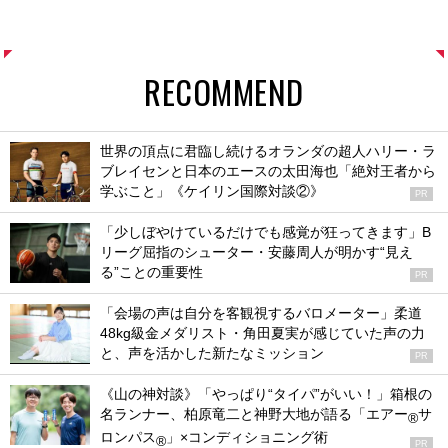
RECOMMEND
世界の頂点に君臨し続けるオランダの超人ハリー・ラ
ブレイセンと日本のエースの太田海也「絶対王者から
学ぶこと」《ケイリン国際対談②》
PR
「少しぼやけているだけでも感覚が狂ってきます」B
リーグ屈指のシューター・安藤周人が明かす“見え
る”ことの重要性
PR
「会場の声は自分を客観視するバロメーター」柔道
48kg級金メダリスト・角田夏実が感じていた声の力
と、声を活かした新たなミッション
PR
《山の神対談》「やっぱり“タイパ”がいい！」箱根の
名ランナー、柏原竜二と神野大地が語る「エアー
サ
®
ロンパス
」×コンディショニング術
®
PR