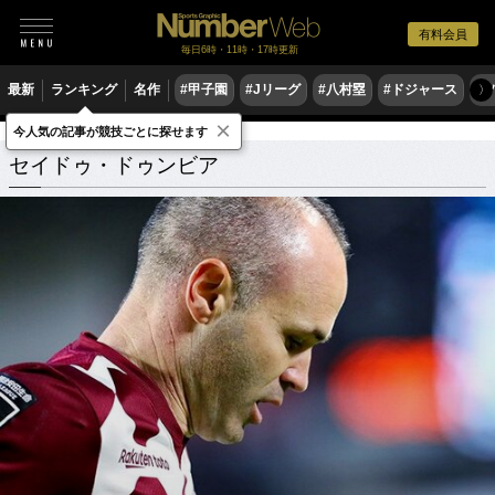
有料会員
毎日6時・11時・17時更新
最新
ランキング
名作
#甲子園
#Jリーグ
#八村塁
#ドジャース
#
〉
×
今人気の記事が競技ごとに探せます
セイドゥ・ドゥンビア
関連記事
セイドゥ・ドゥンビア