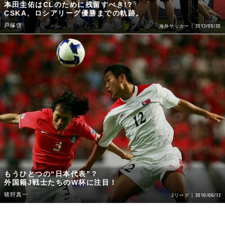
本田圭佑はCLのために残留すべき!?
CSKA、ロシアリーグ優勝までの軌跡。
戸塚啓
2013/05/20
海外サッカー
もうひとつの“日本代表”？
外国籍J戦士たちのW杯に注目！
猪狩真一
2010/06/12
Jリーグ