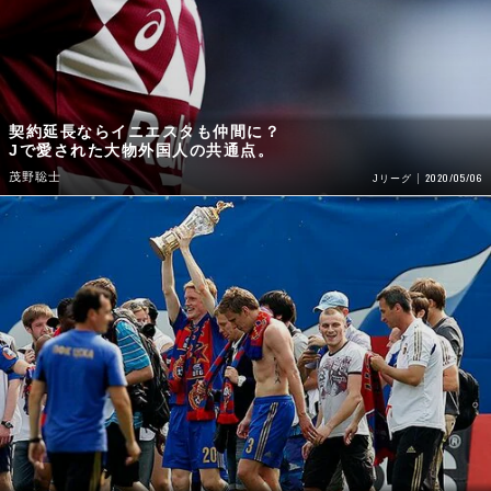
契約延長ならイニエスタも仲間に？
Jで愛された大物外国人の共通点。
茂野聡士
2020/05/06
Jリーグ