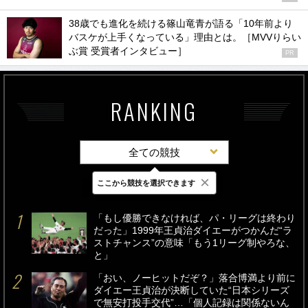
38歳でも進化を続ける篠山竜青が語る「10年前より
バスケが上手くなっている」理由とは。［MVVりらい
ぶ賞 受賞者インタビュー］
PR
RANKING
全ての競技
×
ここから競技を選択できます
最新
24時間
週間
「もし優勝できなければ、パ・リーグは終わり
だった」1999年王貞治ダイエーがつかんだ“ラ
ストチャンス”の意味「もう1リーグ制やろな、
と」
「おい、ノーヒットだぞ？」落合博満より前に
ダイエー王貞治が決断していた“日本シリーズ
で無安打投手交代”…「個人記録は関係ないん