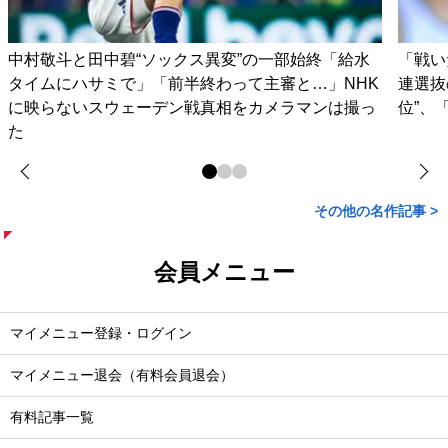
中村敬斗と田中碧“ソックス異変”の一部始終「給水
「戦い
タイムにハサミで」「前半終わって主審と…」NHK
連選抜
に映らないスウェーデン戦真相をカメラマンは撮っ
位”、
た
その他の名作記事 >
会員メニュー
マイメニュー登録・ログイン
マイメニュー退会（有料会員退会）
有料記事一覧