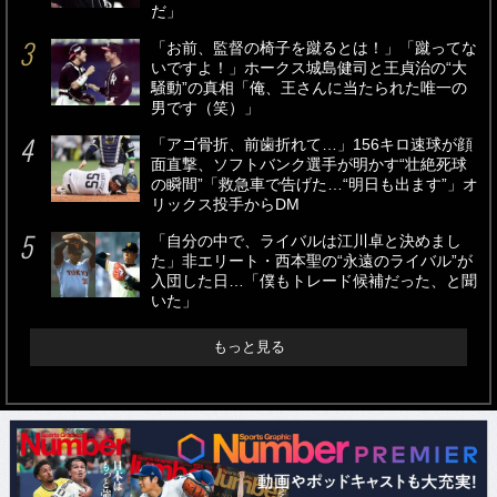
だ」
「お前、監督の椅子を蹴るとは！」「蹴ってな
いですよ！」ホークス城島健司と王貞治の“大
騒動”の真相「俺、王さんに当たられた唯一の
男です（笑）」
「アゴ骨折、前歯折れて…」156キロ速球が顔
面直撃、ソフトバンク選手が明かす“壮絶死球
の瞬間”「救急車で告げた…“明日も出ます”」オ
リックス投手からDM
「自分の中で、ライバルは江川卓と決めまし
た」非エリート・西本聖の“永遠のライバル”が
入団した日…「僕もトレード候補だった、と聞
いた」
もっと見る