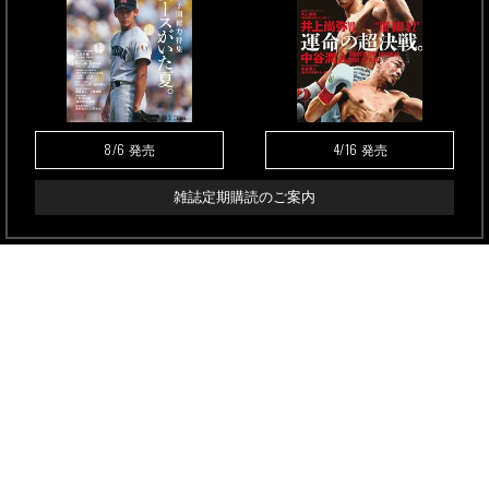
8/6
4/16
発売
発売
雑誌定期購読のご案内