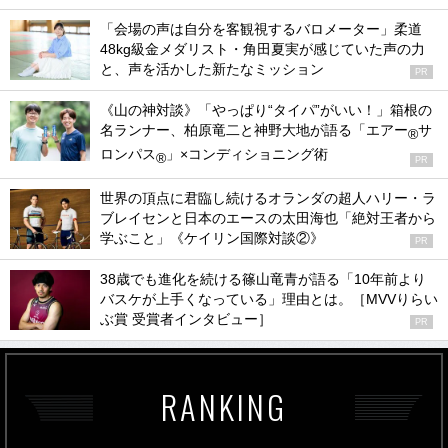
「会場の声は自分を客観視するバロメーター」柔道
48kg級金メダリスト・角田夏実が感じていた声の力
と、声を活かした新たなミッション
PR
《山の神対談》「やっぱり“タイパ”がいい！」箱根の
名ランナー、柏原竜二と神野大地が語る「エアー
サ
®
ロンパス
」×コンディショニング術
®
PR
世界の頂点に君臨し続けるオランダの超人ハリー・ラ
ブレイセンと日本のエースの太田海也「絶対王者から
学ぶこと」《ケイリン国際対談②》
PR
38歳でも進化を続ける篠山竜青が語る「10年前より
バスケが上手くなっている」理由とは。［MVVりらい
ぶ賞 受賞者インタビュー］
PR
RANKING