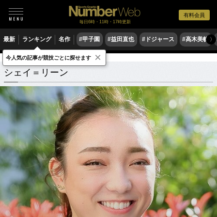
有料会員
毎日6時・11時・17時更新
最新
ランキング
名作
#甲子園
#益田直也
#ドジャース
#高木美帆
〉
×
今人気の記事が競技ごとに探せます
シェイ＝リーン
関連記事
シェイ＝リーン