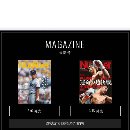
MAGAZINE
最新号
8/6
4/16
発売
発売
雑誌定期購読のご案内