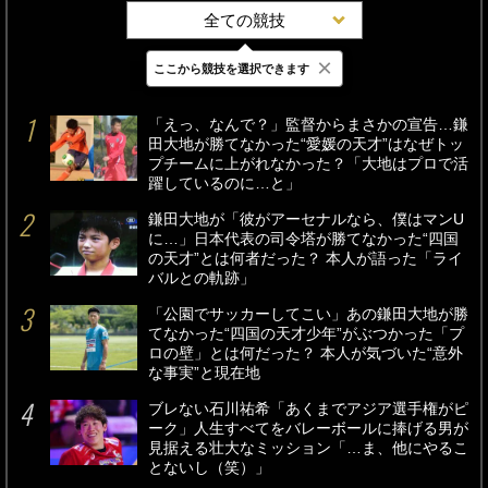
全ての競技
×
ここから競技を選択できます
最新
24時間
週間
「えっ、なんで？」監督からまさかの宣告…鎌
田大地が勝てなかった“愛媛の天才”はなぜトッ
プチームに上がれなかった？「大地はプロで活
躍しているのに…と」
鎌田大地が「彼がアーセナルなら、僕はマンU
に…」日本代表の司令塔が勝てなかった“四国
の天才”とは何者だった？ 本人が語った「ライ
バルとの軌跡」
「公園でサッカーしてこい」あの鎌田大地が勝
てなかった“四国の天才少年”がぶつかった「プ
ロの壁」とは何だった？ 本人が気づいた“意外
な事実”と現在地
ブレない石川祐希「あくまでアジア選手権がピ
ーク」人生すべてをバレーボールに捧げる男が
見据える壮大なミッション「…ま、他にやるこ
とないし（笑）」