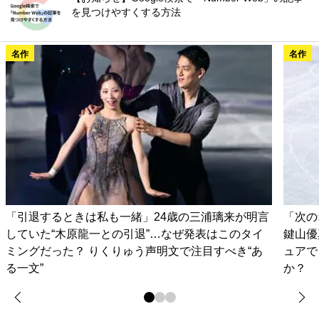
を見つけやすくする方法
名作
名作
「引退するときは私も一緒」24歳の三浦璃来が明言
「次の
していた“木原龍一との引退”…なぜ発表はこのタイ
鍵山優
ミングだった？ りくりゅう声明文で注目すべき“あ
ュアで
る一文”
か？