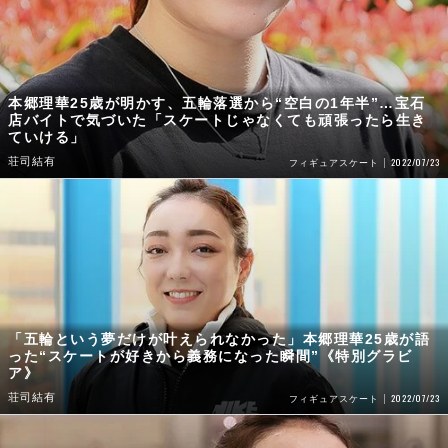
本郷理華25歳が明かす、五輪落選から“空白の1年半”…宝石
店バイトで気づいた「スケートじゃなくても頑張ったら生き
ていける」
荘司結有
2022/07/23
フィギュアスケート
「五輪という夢だけが叶えられなかった」本郷理華25歳が語
った“スケートが好きから義務になった瞬間”《特別グラビ
ア》
荘司結有
2022/07/23
フィギュアスケート