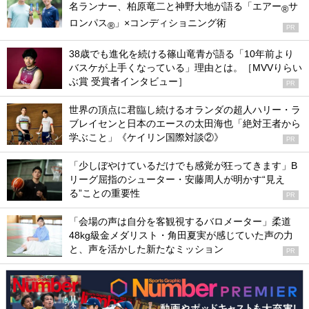
名ランナー、柏原竜二と神野大地が語る「エアー
サ
®
ロンパス
」×コンディショニング術
®
PR
38歳でも進化を続ける篠山竜青が語る「10年前より
バスケが上手くなっている」理由とは。［MVVりらい
ぶ賞 受賞者インタビュー］
PR
世界の頂点に君臨し続けるオランダの超人ハリー・ラ
ブレイセンと日本のエースの太田海也「絶対王者から
学ぶこと」《ケイリン国際対談②》
PR
「少しぼやけているだけでも感覚が狂ってきます」B
リーグ屈指のシューター・安藤周人が明かす“見え
る”ことの重要性
PR
「会場の声は自分を客観視するバロメーター」柔道
48kg級金メダリスト・角田夏実が感じていた声の力
と、声を活かした新たなミッション
PR