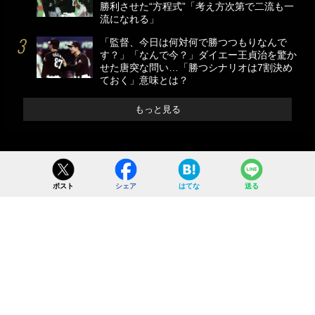
勝利させた“方程式”「考え方次第で二流も一
流になれる」
「監督、今日は何対何で勝つつもりなんで
す？」「なんで今？」ダイエー王貞治を驚か
せた唐突な問い…「勝つシナリオは7割決め
ておく」意味とは？
もっと見る
ポスト
シェア
はてな
送る