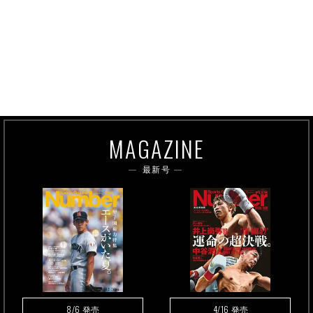
MAGAZINE
最新号
8/6
4/16
発売
発売