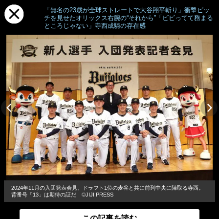
「無名の23歳が全球ストレートで大谷翔平斬り」衝撃ピッ
チを見せたオリックス右腕の“それから”「ビビってて務まる
ところじゃない」寺西成騎の存在感
2024年11月の入団発表会見。ドラフト1位の麦谷と共に前列中央に陣取る寺西。
背番号「13」は期待の証だ ©JIJI PRESS
この記事を読む