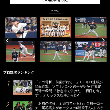
2 / 24
プロ野球ランキング
「アゴ骨折、前歯折れて…」156キロ速球が
顔面直撃、ソフトバンク選手が明かす“壮絶
死球の瞬間”「救急車で告げた…“明日も出ま
す”」オリックス投手からDM
「お前の球種、全部当てたるわ」名投手コー
チ・尾花高夫がホークスの0勝投手3人に2桁