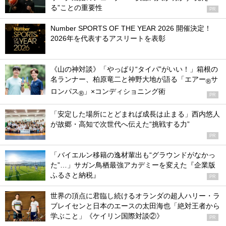
る”ことの重要性
PR
Number SPORTS OF THE YEAR 2026 開催決定！
2026年を代表するアスリートを表彰
《山の神対談》「やっぱり“タイパ”がいい！」箱根の
名ランナー、柏原竜二と神野大地が語る「エアー
サ
®
ロンパス
」×コンディショニング術
®
PR
「安定した場所にとどまれば成長は止まる」西内悠人
が故郷・高知で次世代へ伝えた“挑戦する力”
PR
「バイエルン移籍の逸材輩出も“グラウンドがなかっ
た”…」サガン鳥栖最強アカデミーを変えた『企業版
ふるさと納税』
PR
世界の頂点に君臨し続けるオランダの超人ハリー・ラ
ブレイセンと日本のエースの太田海也「絶対王者から
学ぶこと」《ケイリン国際対談②》
PR