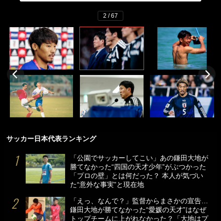
2 / 67
サッカー日本代表ランキング
「公園でサッカーしてこい」あの鎌田大地が
勝てなかった“四国の天才少年”がぶつかった
「プロの壁」とは何だった？ 本人が気づい
た“意外な事実”と現在地
「えっ、なんで？」監督からまさかの宣告…
鎌田大地が勝てなかった“愛媛の天才”はなぜ
トップチームに上がれなかった？「大地はプ