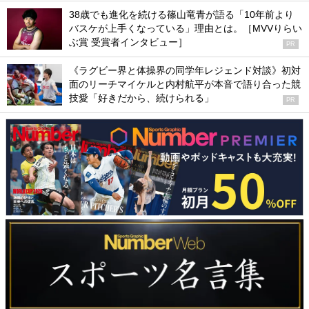
38歳でも進化を続ける篠山竜青が語る「10年前より
バスケが上手くなっている」理由とは。［MVVりらい
ぶ賞 受賞者インタビュー］
PR
《ラグビー界と体操界の同学年レジェンド対談》初対
面のリーチマイケルと内村航平が本音で語り合った競
技愛「好きだから、続けられる」
PR