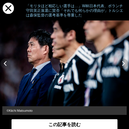
「モリタほど相応しい選手は…」W杯日本代表、ボランチ
守田英正落選に賛否「それでも何らかの理由が」トルシエ
は森保監督の選考基準を尊重した
©Kiichi Matsumoto
この記事を読む