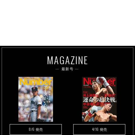
MAGAZINE
最新号
8/6
4/16
発売
発売