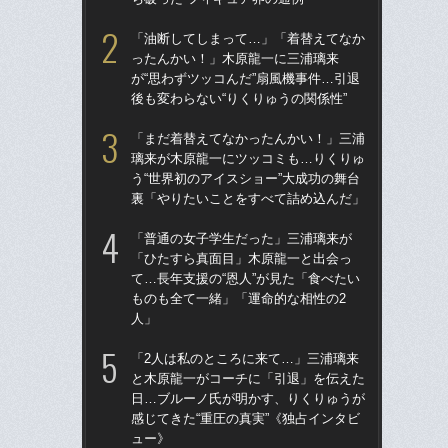
「油断してしまって…」「着替えてなか
「
ったんかい！」木原龍一に三浦璃来
璃
が“思わずツッコんだ”扇風機事件…引退
う“
後も変わらない“りくりゅうの関係性”
裏
「まだ着替えてなかったんかい！」三浦
「
璃来が木原龍一にツッコミも…りくりゅ
っ
う“世界初のアイスショー”大成功の舞台
が“
裏「やりたいことをすべて詰め込んだ」
後も
「普通の女子学生だった」三浦璃来が
「
「ひたすら真面目」木原龍一と出会っ
「
て…長年支援の“恩人”が見た「食べたい
て…
ものも全て一緒」「運命的な相性の2
も
人」
人
「2人は私のところに来て…」三浦璃来
「
と木原龍一がコーチに「引退」を伝えた
と
日…ブルーノ氏が明かす、りくりゅうが
日
感じてきた“重圧の真実”《独占インタビ
感じ
ュー》
ュ