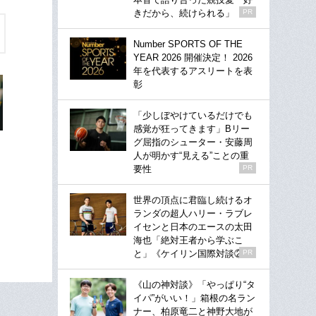
きだから、続けられる」
PR
Number SPORTS OF THE
YEAR 2026 開催決定！ 2026
年を代表するアスリートを表
彰
「少しぼやけているだけでも
感覚が狂ってきます」Bリー
グ屈指のシューター・安藤周
人が明かす“見える”ことの重
要性
PR
世界の頂点に君臨し続けるオ
ランダの超人ハリー・ラブレ
イセンと日本のエースの太田
海也「絶対王者から学ぶこ
と」《ケイリン国際対談②》
PR
《山の神対談》「やっぱり“タ
イパ”がいい！」箱根の名ラン
ナー、柏原竜二と神野大地が