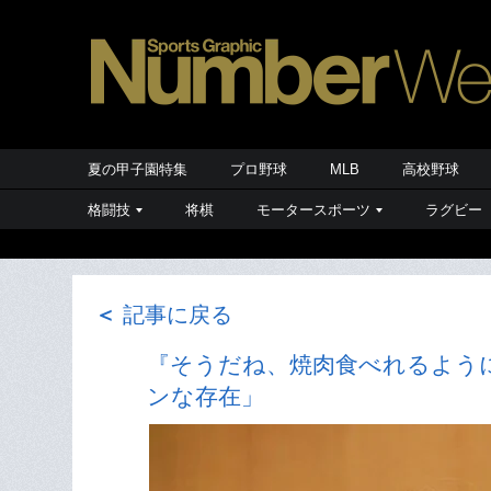
夏の甲子園特集
プロ野球
MLB
高校野球
格闘技
将棋
モータースポーツ
ラグビー
＜
記事に戻る
『そうだね、焼肉食べれるよう
ンな存在」