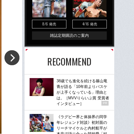
8/6
4/16
発売
発売
雑誌定期購読のご案内
RECOMMEND
38歳でも進化を続ける篠山竜
青が語る「10年前よりバスケ
が上手くなっている」理由と
は。［MVVりらいぶ賞 受賞者
インタビュー］
PR
《ラグビー界と体操界の同学
年レジェンド対談》初対面の
リーチマイケルと内村航平が
本音で語り合った競技愛「好