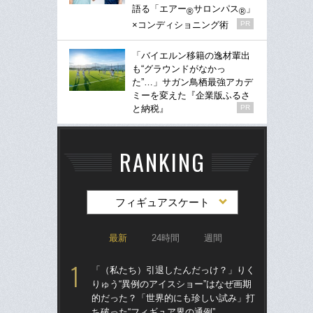
語る「エアー
サロンパス
」
®
®
×コンディショニング術
PR
「バイエルン移籍の逸材輩出
も“グラウンドがなかっ
た”…」サガン鳥栖最強アカデ
ミーを変えた『企業版ふるさ
と納税』
PR
RANKING
フィギュアスケート
最新
24時間
週間
「（私たち）引退したんだっけ？」りく
「
りゅう“異例のアイスショー”はなぜ画期
りゅ
的だった？「世界的にも珍しい試み」打
的
ち破った“フィギュア界の通例”
ち破