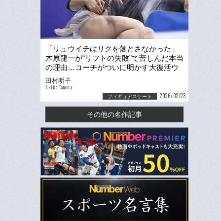
「リュウイチはリクを落とさなかった」
木原龍一が“リフトの失敗”で苦しんだ本当
の理由…コーチがついに明かす大復活ウ
ラ側「リクに感銘を受けた」《五輪後初
田村明子
の単独インタビュー》
Akiko Tamura
2026/02/28
フィギュアスケート
その他の名作記事