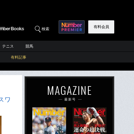
有料会員
検索
テニス
競馬
有料記事
MAGAZINE
スワ
最新号