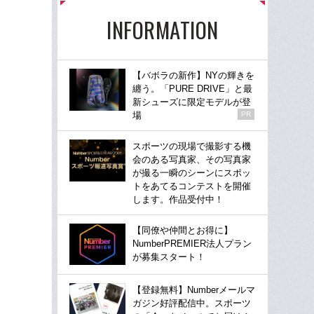
INFORMATION
【バボラの新作】NYの輝きを
纏う。「PURE DRIVE」と最
新シューズに限定モデルが登
場
PR
スポーツの現場で撮影する機
会のある写真家、その写真家
が撮る一瞬のシーンにスポッ
トをあてるコンテストを開催
します。作品受付中！
【同僚や仲間とお得に】
NumberPREMIER法人プラン
が募集スタート！
【登録無料】Numberメールマ
ガジン好評配信中。スポーツ