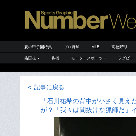
夏の甲子園特集
プロ野球
MLB
高校野球
格闘技
将棋
モータースポーツ
ラグビー
＜
記事に戻る
「石川祐希の背中が小さく見え
が？「我々は間抜けな猟師だ」イ