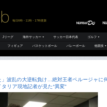
毎日6時・11時・17時更新
Jリーグ
海外サッカー
サッカー日本代表
ゴルフ
フィギュア
バスケットボール
バレーボール
他競技
た」波乱の大逆転負け…絶対王者ペルージャに
タリア現地記者が見た“異変”