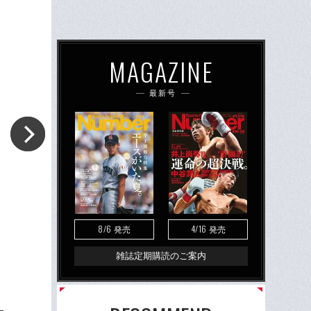
MAGAZINE
最新号
8/6
4/16
発売
発売
雑誌定期購読のご案内