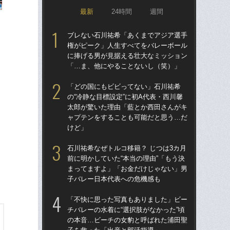
最新
24時間
週間
ブレない石川祐希「あくまでアジア選手
ブ
権がピーク」人生すべてをバレーボール
権
に捧げる男が見据える壮大なミッション
に
「…ま、他にやることないし（笑）」
「
「どの国にもビビってない」石川祐希
「
の“冷静な目標設定”に初A代表・西川馨
の“
太郎が驚いた理由「藍とか西田さんがキ
太
ャプテンをすることも可能だと思う…だ
ャ
けど」
け
石川祐希なぜトルコ移籍？ じつは3カ月
石川
前に明かしていた“本当の理由”「もう決
前に
まってますよ」「お金だけじゃない」男
ま
子バレー日本代表への危機感も
子
「不快に思った写真もありました」ビー
「
チバレーの水着に“選択肢がなかった”頃
チバ
の本音…ビーチの女豹と呼ばれた浦田聖
の