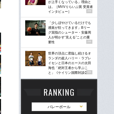
が上手くなっている」理由と
は。［MVVりらいぶ賞 受賞者
インタビュー］
PR
「少しぼやけているだけでも
感覚が狂ってきます」Bリー
グ屈指のシューター・安藤周
人が明かす“見える”ことの重
要性
PR
世界の頂点に君臨し続けるオ
ランダの超人ハリー・ラブレ
イセンと日本のエースの太田
海也「絶対王者から学ぶこ
と」《ケイリン国際対談②》
PR
RANKING
バレーボール