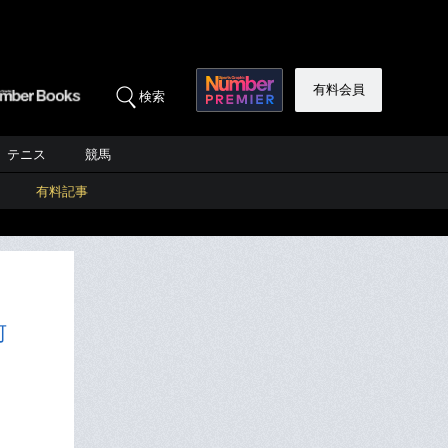
有料会員
検索
テニス
競馬
有料記事
何