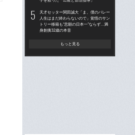
子を救った「出産と部活指導」
子
天才セッター関田誠大「ま、僕のバレー
天
人生はまだ終わらないので」覚悟のサン
人
トリー移籍も“悲願の日本一”ならず...満
トリ
身創痍32歳の本音
身創
もっと見る