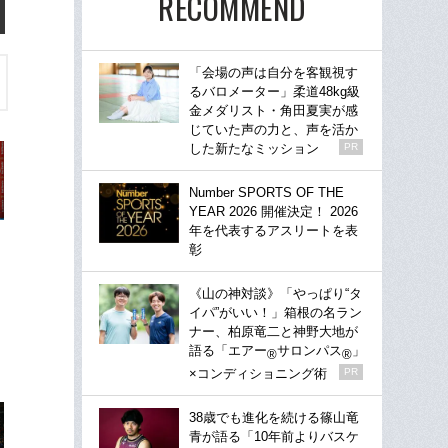
RECOMMEND
「会場の声は自分を客観視す
るバロメーター」柔道48kg級
金メダリスト・角田夏実が感
じていた声の力と、声を活か
した新たなミッション
PR
Number SPORTS OF THE
YEAR 2026 開催決定！ 2026
年を代表するアスリートを表
彰
《山の神対談》「やっぱり“タ
イパ”がいい！」箱根の名ラン
ナー、柏原竜二と神野大地が
語る「エアー
サロンパス
」
®
®
×コンディショニング術
PR
38歳でも進化を続ける篠山竜
青が語る「10年前よりバスケ