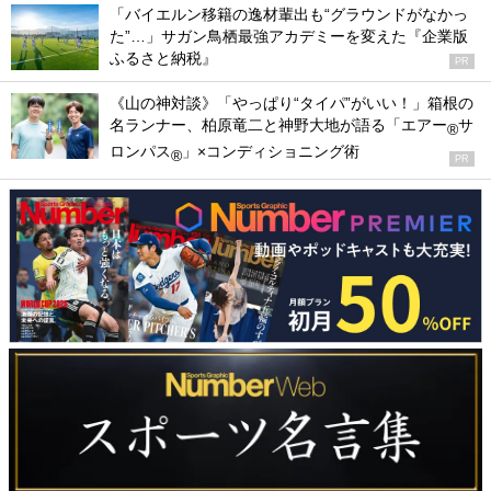
「バイエルン移籍の逸材輩出も“グラウンドがなかっ
た”…」サガン鳥栖最強アカデミーを変えた『企業版
ふるさと納税』
PR
《山の神対談》「やっぱり“タイパ”がいい！」箱根の
名ランナー、柏原竜二と神野大地が語る「エアー
サ
®
ロンパス
」×コンディショニング術
®
PR