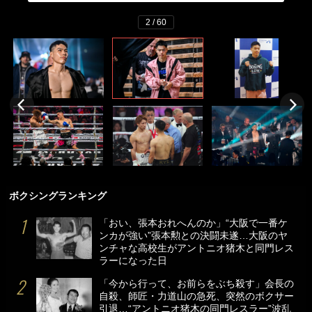
2 / 60
ボクシングランキング
「おい、張本おれへんのか」“大阪で一番ケ
ンカが強い”張本勲との決闘未遂…大阪のヤ
ンチャな高校生がアントニオ猪木と同門レス
ラーになった日
「今から行って、お前らをぶち殺す」会長の
自殺、師匠・力道山の急死、突然のボクサー
引退…“アントニオ猪木の同門レスラー”波乱