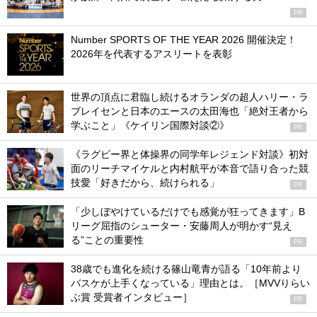
PR
Number SPORTS OF THE YEAR 2026 開催決定！
2026年を代表するアスリートを表彰
世界の頂点に君臨し続けるオランダの超人ハリー・ラ
ブレイセンと日本のエースの太田海也「絶対王者から
学ぶこと」《ケイリン国際対談②》
PR
《ラグビー界と体操界の同学年レジェンド対談》初対
面のリーチマイケルと内村航平が本音で語り合った競
技愛「好きだから、続けられる」
PR
「少しぼやけているだけでも感覚が狂ってきます」B
リーグ屈指のシューター・安藤周人が明かす“見え
る”ことの重要性
PR
38歳でも進化を続ける篠山竜青が語る「10年前より
バスケが上手くなっている」理由とは。［MVVりらい
ぶ賞 受賞者インタビュー］
PR