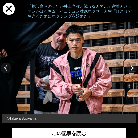
「施設育ちの少年が井上尚弥と戦うなんて…」密着カメラ
マンが知るキム・イェジュン壮絶ボクサー人生「ひとりで
生きるためにボクシングを始めた」
©︎Takuya Sugiyama
この記事を読む