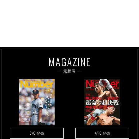
MAGAZINE
最新号
8/6
4/16
発売
発売