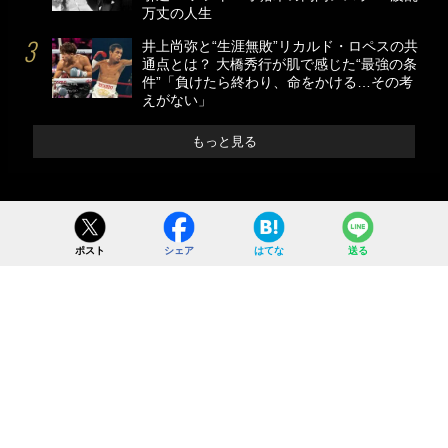
万丈の人生
井上尚弥と“生涯無敗”リカルド・ロペスの共
通点とは？ 大橋秀行が肌で感じた“最強の条
件”「負けたら終わり、命をかける…その考
えがない」
もっと見る
ポスト
シェア
はてな
送る