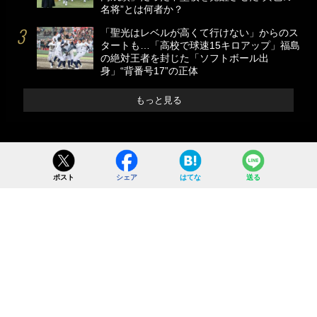
名将”とは何者か？
「聖光はレベルが高くて行けない」からのス
タートも…「高校で球速15キロアップ」福島
の絶対王者を封じた「ソフトボール出
身」“背番号17”の正体
もっと見る
ポスト
シェア
はてな
送る