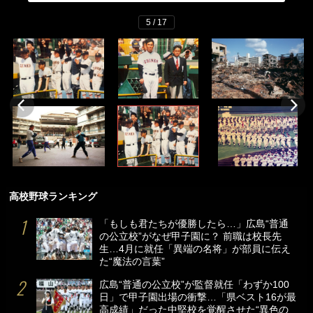
5 / 17
高校野球ランキング
「もしも君たちが優勝したら…」広島“普通
の公立校”がなぜ甲子園に？ 前職は校長先
生…4月に就任「異端の名将」が部員に伝え
た“魔法の言葉”
広島“普通の公立校”が監督就任「わずか100
日」で甲子園出場の衝撃…「県ベスト16が最
高成績」だった中堅校を覚醒させた“異色の