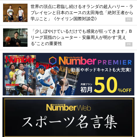
世界の頂点に君臨し続けるオランダの超人ハリー・ラ
ブレイセンと日本のエースの太田海也「絶対王者から
学ぶこと」《ケイリン国際対談②》
PR
「少しぼやけているだけでも感覚が狂ってきます」B
リーグ屈指のシューター・安藤周人が明かす“見え
る”ことの重要性
PR