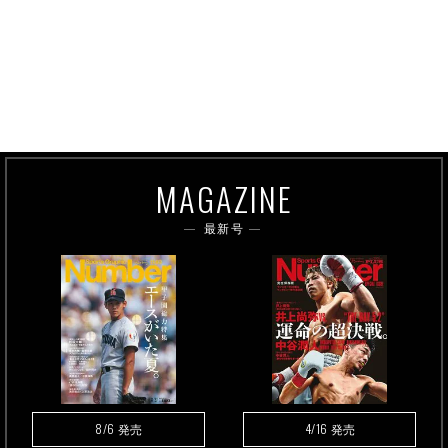
MAGAZINE
最新号
8/6
4/16
発売
発売