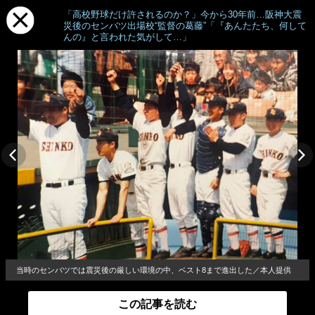
「高校野球だけ許されるのか？」今から30年前…阪神大震
災後のセンバツ出場校“監督の葛藤”「『あんたたち、何して
んの』と言われた気がして…」
当時のセンバツでは震災後の厳しい環境の中、ベスト8まで進出した／本人提供
この記事を読む