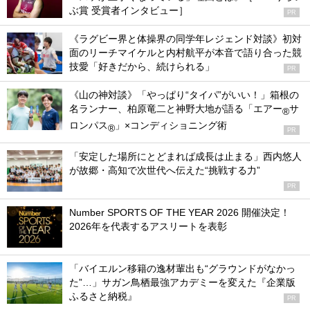
ぶ賞 受賞者インタビュー］
PR
《ラグビー界と体操界の同学年レジェンド対談》初対
面のリーチマイケルと内村航平が本音で語り合った競
技愛「好きだから、続けられる」
PR
《山の神対談》「やっぱり“タイパ”がいい！」箱根の
名ランナー、柏原竜二と神野大地が語る「エアー
サ
®
ロンパス
」×コンディショニング術
®
PR
「安定した場所にとどまれば成長は止まる」西内悠人
が故郷・高知で次世代へ伝えた“挑戦する力”
PR
Number SPORTS OF THE YEAR 2026 開催決定！
2026年を代表するアスリートを表彰
「バイエルン移籍の逸材輩出も“グラウンドがなかっ
た”…」サガン鳥栖最強アカデミーを変えた『企業版
ふるさと納税』
PR