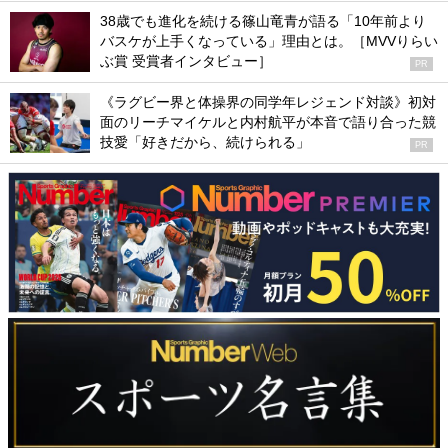
38歳でも進化を続ける篠山竜青が語る「10年前より
バスケが上手くなっている」理由とは。［MVVりらい
ぶ賞 受賞者インタビュー］
PR
《ラグビー界と体操界の同学年レジェンド対談》初対
面のリーチマイケルと内村航平が本音で語り合った競
技愛「好きだから、続けられる」
PR