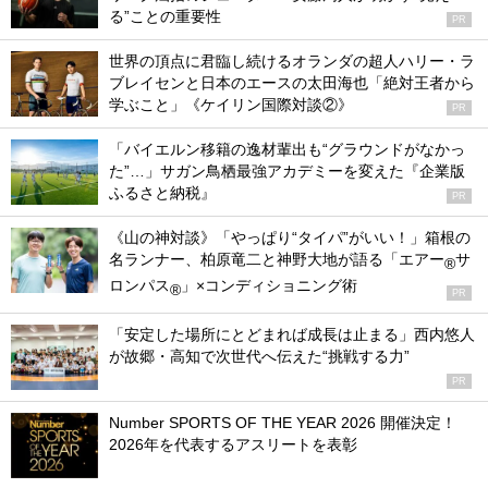
る”ことの重要性
PR
世界の頂点に君臨し続けるオランダの超人ハリー・ラ
ブレイセンと日本のエースの太田海也「絶対王者から
学ぶこと」《ケイリン国際対談②》
PR
「バイエルン移籍の逸材輩出も“グラウンドがなかっ
た”…」サガン鳥栖最強アカデミーを変えた『企業版
ふるさと納税』
PR
《山の神対談》「やっぱり“タイパ”がいい！」箱根の
名ランナー、柏原竜二と神野大地が語る「エアー
サ
®
ロンパス
」×コンディショニング術
®
PR
「安定した場所にとどまれば成長は止まる」西内悠人
が故郷・高知で次世代へ伝えた“挑戦する力”
PR
Number SPORTS OF THE YEAR 2026 開催決定！
2026年を代表するアスリートを表彰