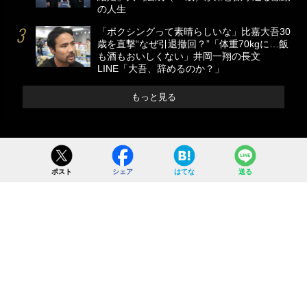
の人生
「ボクシングって素晴らしいな」比嘉大吾30
歳を直撃“なぜ引退撤回？”「体重70kgに…飯
も酒もおいしくない」井岡一翔の長文
LINE「大吾、辞めるのか？」
もっと見る
ポスト
シェア
はてな
送る