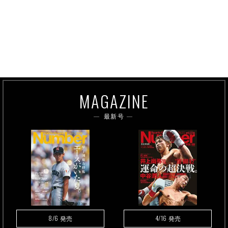
MAGAZINE
最新号
8/6
4/16
発売
発売