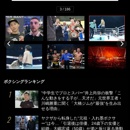
3 / 186
ボクシングランキング
“中学生でプロとスパー”井上尚弥の衝撃「こ
んな動きをする子が…天才だ」元世界王者・
川嶋勝重に聞く「大橋ジムが“最強”を生み出
せる理由」
ヤクザから転身した“元祖・入れ墨ボクサ
ー”は今…「引退後は俳優、24歳下の女優と
結婚」大嶋宏成（50歳）が弟と振り返る激動