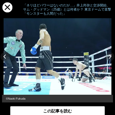
「ネリほどパワーはないのだが…」井上尚弥と交渉開始、
サム・グッドマン（25歳）とは何者か？ 東京ドームで直撃
「モンスターも人間だった」
©︎Naoki Fukuda
この記事を読む