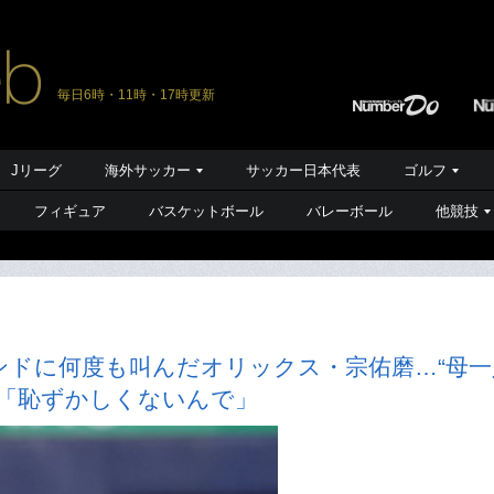
毎日6時・11時・17時更新
Jリーグ
海外サッカー
サッカー日本代表
ゴルフ
フィギュア
バスケットボール
バレーボール
他競技
ンドに何度も叫んだオリックス・宗佑磨…“母一
は「恥ずかしくないんで」