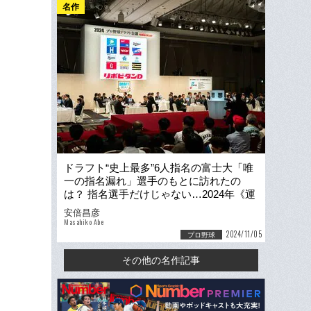
名作
ドラフト“史上最多”6人指名の富士大「唯
一の指名漏れ」選手のもとに訪れたの
は？ 指名選手だけじゃない…2024年《運
命のドラフト会議》その後の物語
安倍昌彦
Masahiko Abe
2024/11/05
プロ野球
その他の名作記事