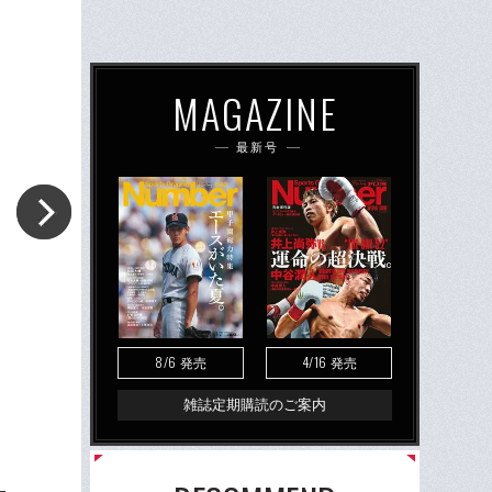
MAGAZINE
最新号
8/6
4/16
発売
発売
雑誌定期購読のご案内