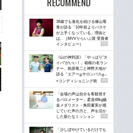
RECOMMEND
38歳でも進化を続ける篠山竜
青が語る「10年前よりバスケ
が上手くなっている」理由と
は。［MVVりらいぶ賞 受賞者
インタビュー］
PR
《山の神対談》「やっぱり“タ
イパ”がいい！」箱根の名ラン
ナー、柏原竜二と神野大地が
語る「エアー
サロンパス
」
®
®
×コンディショニング術
PR
「会場の声は自分を客観視す
るバロメーター」柔道48kg級
金メダリスト・角田夏実が感
じていた声の力と、声を活か
した新たなミッション
PR
「少しぼやけているだけでも