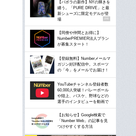
【バボラの新作】NYの輝きを
纏う。「PURE DRIVE」と最
新シューズに限定モデルが登
場
PR
【同僚や仲間とお得に】
NumberPREMIER法人プラン
が募集スタート！
【登録無料】Numberメールマ
ガジン好評配信中。スポーツ
の「今」をメールでお届け！
YouTubeチャンネル登録者数
60,000人突破！バレーボール
や陸上、バスケ、野球などの
選手のインタビューを動画で
【お知らせ】Google検索で
「Number Web」の記事を見
つけやすくする方法