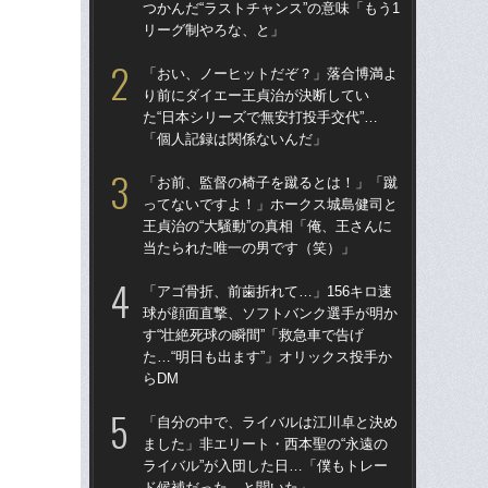
つかんだ“ラストチャンス”の意味「もう1
す“
リーグ制やろな、と」
た…
らD
「おい、ノーヒットだぞ？」落合博満よ
り前にダイエー王貞治が決断してい
「
た“日本シリーズで無安打投手交代”…
で
「個人記録は関係ないんだ」
を
は
「お前、監督の椅子を蹴るとは！」「蹴
ってないですよ！」ホークス城島健司と
「
王貞治の“大騒動”の真相「俺、王さんに
コー
当たられた唯一の男です（笑）」
人に
で
「アゴ骨折、前歯折れて…」156キロ速
球が顔面直撃、ソフトバンク選手が明か
「
す“壮絶死球の瞬間”「救急車で告げ
です
た…“明日も出ます”」オリックス投手か
治
らDM
「
「自分の中で、ライバルは江川卓と決め
「
ました」非エリート・西本聖の“永遠の
ホー
ライバル”が入団した日…「僕もトレー
ら“
ド候補だった、と聞いた」
ス