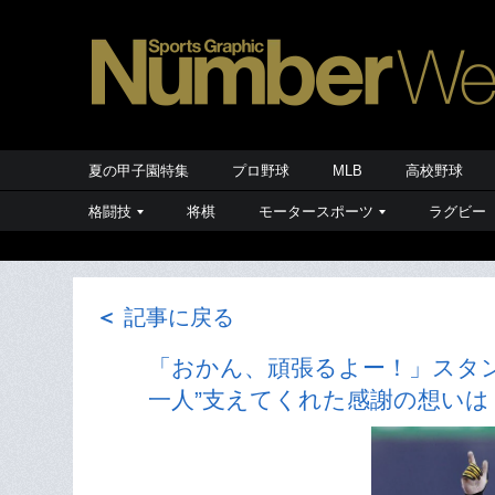
夏の甲子園特集
プロ野球
MLB
高校野球
格闘技
将棋
モータースポーツ
ラグビー
＜
記事に戻る
「おかん、頑張るよー！」スタ
一人”支えてくれた感謝の想い