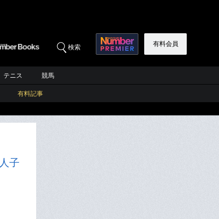
有料会員
検索
テニス
競馬
有料記事
人子