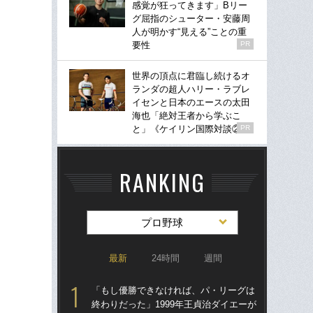
感覚が狂ってきます」Bリー
グ屈指のシューター・安藤周
人が明かす“見える”ことの重
要性
PR
世界の頂点に君臨し続けるオ
ランダの超人ハリー・ラブレ
イセンと日本のエースの太田
海也「絶対王者から学ぶこ
と」《ケイリン国際対談②》
PR
RANKING
プロ野球
最新
24時間
週間
「もし優勝できなければ、パ・リーグは
「ア
終わりだった」1999年王貞治ダイエーが
球