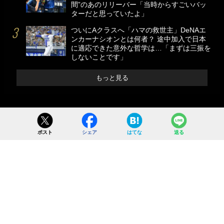
間”のあのリリーバー「当時からすごいバッ
ターだと思っていたよ」
ついにAクラスへ「ハマの救世主」DeNAエ
ンカーナシオンとは何者？ 途中加入で日本
に適応できた意外な哲学は…「まずは三振を
しないことです」
もっと見る
ポスト
シェア
はてな
送る