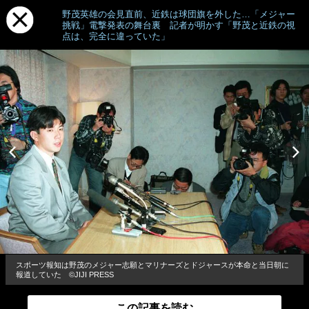
野茂英雄の会見直前、近鉄は球団旗を外した…「メジャー
挑戦」電撃発表の舞台裏 記者が明かす「野茂と近鉄の視
点は、完全に違っていた」
スポーツ報知は野茂のメジャー志願とマリナーズとドジャースが本命と当日朝に
報道していた ©JIJI PRESS
この記事を読む