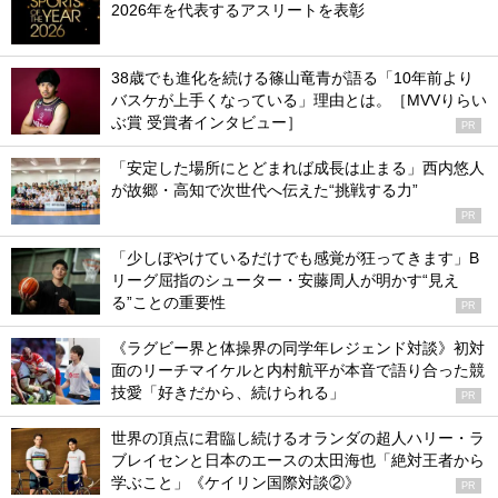
2026年を代表するアスリートを表彰
38歳でも進化を続ける篠山竜青が語る「10年前より
バスケが上手くなっている」理由とは。［MVVりらい
ぶ賞 受賞者インタビュー］
PR
「安定した場所にとどまれば成長は止まる」西内悠人
が故郷・高知で次世代へ伝えた“挑戦する力”
PR
「少しぼやけているだけでも感覚が狂ってきます」B
リーグ屈指のシューター・安藤周人が明かす“見え
る”ことの重要性
PR
《ラグビー界と体操界の同学年レジェンド対談》初対
面のリーチマイケルと内村航平が本音で語り合った競
技愛「好きだから、続けられる」
PR
世界の頂点に君臨し続けるオランダの超人ハリー・ラ
ブレイセンと日本のエースの太田海也「絶対王者から
学ぶこと」《ケイリン国際対談②》
PR