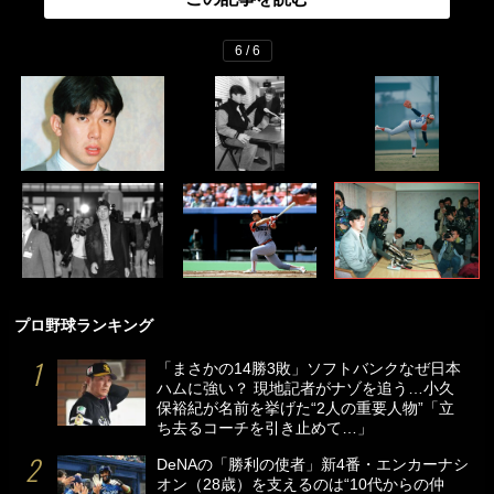
6 / 6
プロ野球ランキング
「まさかの14勝3敗」ソフトバンクなぜ日本
ハムに強い？ 現地記者がナゾを追う…小久
保裕紀が名前を挙げた“2人の重要人物”「立
ち去るコーチを引き止めて…」
DeNAの「勝利の使者」新4番・エンカーナシ
オン（28歳）を支えるのは“10代からの仲