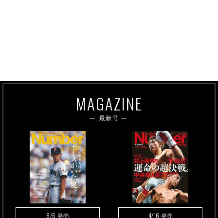
MAGAZINE
最新号
8/6
4/16
発売
発売