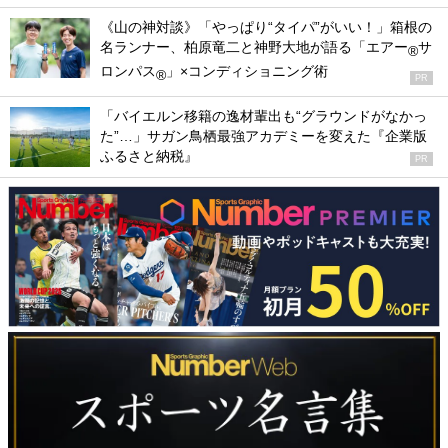
《山の神対談》「やっぱり“タイパ”がいい！」箱根の
名ランナー、柏原竜二と神野大地が語る「エアー
サ
®
ロンパス
」×コンディショニング術
®
PR
「バイエルン移籍の逸材輩出も“グラウンドがなかっ
た”…」サガン鳥栖最強アカデミーを変えた『企業版
ふるさと納税』
PR