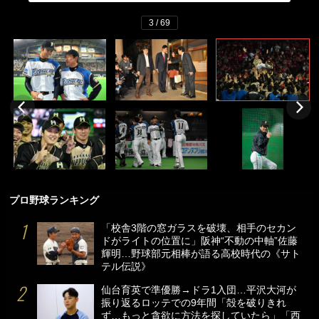
3 / 69
プロ野球ランキング
「校舎3階の窓ガラスを破壊、相手のセカン
ドがライトの位置に」阪神“不動の中軸”佐藤
輝明…野球部元相棒が語る高校時代の《サト
テル伝説》
仙台育英で準優勝→ドラ1入団…平沢大河が
振り返るロッテでの9年間「殻を破りきれ
ず…もっと貪欲に方法を探していたら」「西