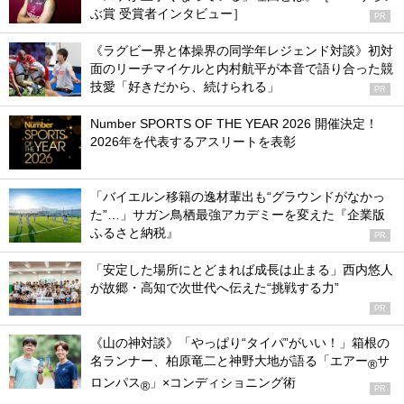
ぶ賞 受賞者インタビュー］
PR
《ラグビー界と体操界の同学年レジェンド対談》初対
面のリーチマイケルと内村航平が本音で語り合った競
技愛「好きだから、続けられる」
PR
Number SPORTS OF THE YEAR 2026 開催決定！
2026年を代表するアスリートを表彰
「バイエルン移籍の逸材輩出も“グラウンドがなかっ
た”…」サガン鳥栖最強アカデミーを変えた『企業版
ふるさと納税』
PR
「安定した場所にとどまれば成長は止まる」西内悠人
が故郷・高知で次世代へ伝えた“挑戦する力”
PR
《山の神対談》「やっぱり“タイパ”がいい！」箱根の
名ランナー、柏原竜二と神野大地が語る「エアー
サ
®
ロンパス
」×コンディショニング術
®
PR