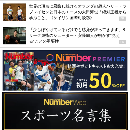
世界の頂点に君臨し続けるオランダの超人ハリー・ラ
ブレイセンと日本のエースの太田海也「絶対王者から
学ぶこと」《ケイリン国際対談②》
PR
「少しぼやけているだけでも感覚が狂ってきます」B
リーグ屈指のシューター・安藤周人が明かす“見え
る”ことの重要性
PR