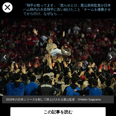
「翔平が怒ってます」「怒らせとけ」栗山英樹監督が日本
ハム時代の大谷翔平に言い続けたこと「チームを優勝させ
てから行け。なぜなら…」
2016年の日本シリーズを制して胴上げされる栗山監督 ©︎Hideki Sugiyama
この記事を読む