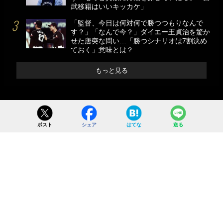
武移籍はいいキッカケ」
「監督、今日は何対何で勝つつもりなんで
す？」「なんで今？」ダイエー王貞治を驚か
せた唐突な問い…「勝つシナリオは7割決め
ておく」意味とは？
もっと見る
ポスト
シェア
はてな
送る