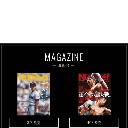
MAGAZINE
最新号
8/6
4/16
発売
発売