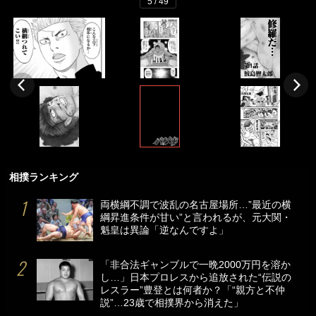
5 / 49
相撲ランキング
両横綱不調で波乱の名古屋場所…”最近の横
綱昇進条件が甘い”と言われるが、元大関・
魁皇は異論「逆なんですよ」
「非合法ギャンブルで一晩2000万円を溶か
し…」日本プロレスから追放された“伝説の
レスラー”豊登とは何者か？「“親方と不仲
説”…23歳で相撲界から消えた」