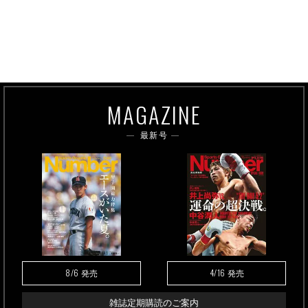
MAGAZINE
最新号
8/6
4/16
発売
発売
雑誌定期購読のご案内