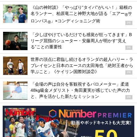
《山の神対談》「やっぱり“タイパ”がいい！」箱根の
名ランナー、柏原竜二と神野大地が語る「エアー
サ
®
ロンパス
」×コンディショニング術
®
PR
「少しぼやけているだけでも感覚が狂ってきます」B
リーグ屈指のシューター・安藤周人が明かす“見え
る”ことの重要性
PR
世界の頂点に君臨し続けるオランダの超人ハリー・ラ
ブレイセンと日本のエースの太田海也「絶対王者から
学ぶこと」《ケイリン国際対談②》
PR
「会場の声は自分を客観視するバロメーター」柔道
48kg級金メダリスト・角田夏実が感じていた声の力
と、声を活かした新たなミッション
PR