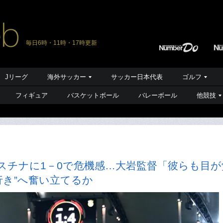
毎日6時・11時・17時更新
Jリーグ
海外サッカー
サッカー日本代表
ゴルフ
フィギュア
バスケットボール
バレーボール
他競技
レスチナに1－0で危機感…大岩監督「彼らも目
行き”へ奮い立てるか