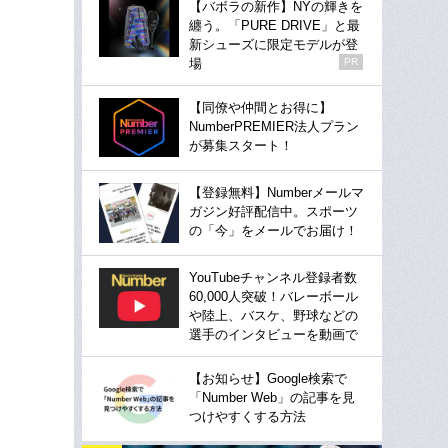
【バボラの新作】NYの輝きを
纏う。「PURE DRIVE」と最
新シューズに限定モデルが登
場
PR
【同僚や仲間とお得に】
NumberPREMIER法人プラン
が募集スタート！
【登録無料】Numberメールマ
ガジン好評配信中。スポーツ
の「今」をメールでお届け！
YouTubeチャンネル登録者数
60,000人突破！バレーボール
や陸上、バスケ、野球などの
選手のインタビューを動画で
【お知らせ】Google検索で
「Number Web」の記事を見
つけやすくする方法