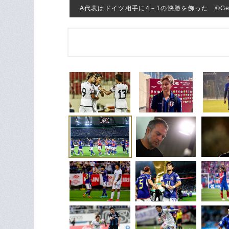
A代表はドイツ相手に4－1の快勝を飾った ©Getty