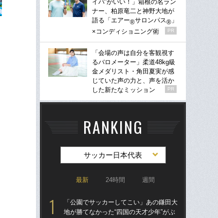
イパ”がいい！」箱根の名ラン
ナー、柏原竜二と神野大地が
語る「エアー
サロンパス
」
®
®
×コンディショニング術
PR
「会場の声は自分を客観視す
るバロメーター」柔道48kg級
金メダリスト・角田夏実が感
じていた声の力と、声を活か
した新たなミッション
PR
RANKING
サッカー日本代表
最新
24時間
週間
「公園でサッカーしてこい」あの鎌田大
「
地が勝てなかった“四国の天才少年”がぶ
告…