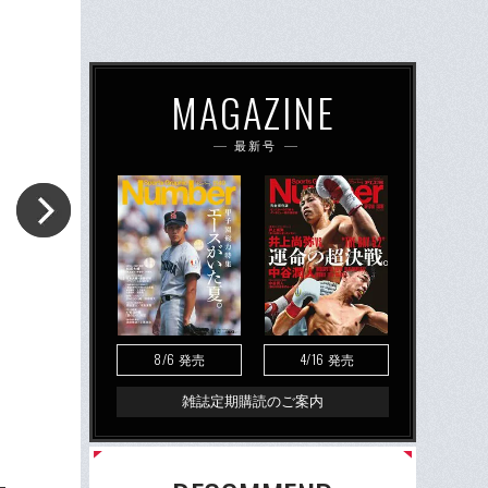
MAGAZINE
最新号
8/6
4/16
発売
発売
雑誌定期購読のご案内