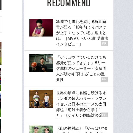
RECOMMEND
38歳でも進化を続ける篠山竜
青が語る「10年前よりバスケ
が上手くなっている」理由と
は。［MVVりらいぶ賞 受賞者
インタビュー］
PR
「少しぼやけているだけでも
感覚が狂ってきます」Bリー
グ屈指のシューター・安藤周
人が明かす“見える”ことの重
要性
PR
世界の頂点に君臨し続けるオ
ランダの超人ハリー・ラブレ
イセンと日本のエースの太田
海也「絶対王者から学ぶこ
と」《ケイリン国際対談②》
PR
《山の神対談》「やっぱり“タ