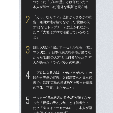
つかった「プロの壁」とは何だった？
才”
本人が気づいた“意外な事実”と現在地
た
と
「えっ、なんで？」監督からまさかの宣
告…鎌田大地が勝てなかった“愛媛の天
鎌
才”はなぜトップチームに上がれなかっ
マ
た？「大地はプロで活躍しているのに…
かっ
と」
人
鎌田大地が「彼がアーセナルなら、僕は
「
マンUに…」日本代表の司令塔が勝てな
地が
かった“四国の天才”とは何者だった？ 本
つ
人が語った「ライバルとの軌跡」
本人
「プロになるのは、やめた方がいい」医
サッ
師から突然の宣告…久保建英らと日本代
っ
表でも活躍“広島の超速FW”を襲った病魔
た
の正体「正直、まさか…と」
った
サッカー“日本代表の司令塔”が勝てなか
「
った「愛媛の天才少年」とは何者だっ
師
た？「将来はアーセナルに…」本人が語
表で
った“ライバルとの物語”
の