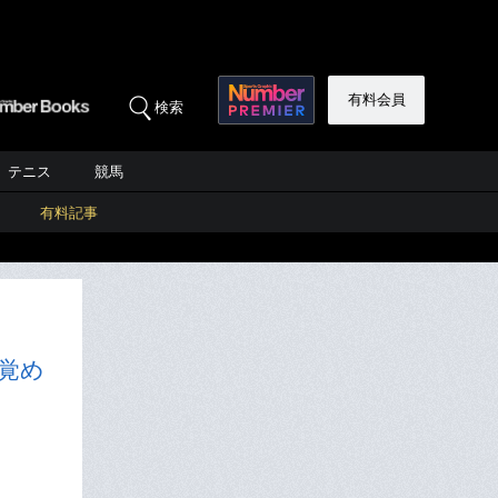
有料会員
検索
テニス
競馬
有料記事
が覚め