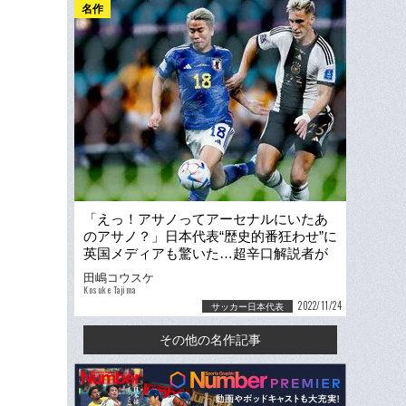
名作
「えっ！アサノってアーセナルにいたあ
のアサノ？」日本代表“歴史的番狂わせ”に
英国メディアも驚いた…超辛口解説者が
絶賛「モリヤスは素晴らしい」
田嶋コウスケ
Kosuke Tajima
2022/11/24
サッカー日本代表
その他の名作記事