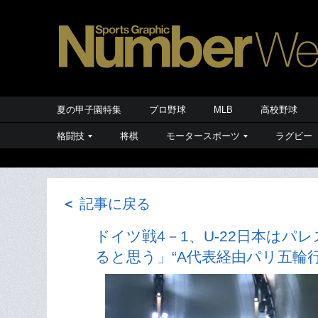
夏の甲子園特集
プロ野球
MLB
高校野球
格闘技
将棋
モータースポーツ
ラグビー
＜
記事に戻る
ドイツ戦4－1、U-22日本はパ
ると思う」“A代表経由パリ五輪