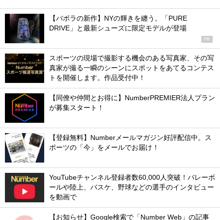
【バボラの新作】NYの輝きを纏う。「PURE
DRIVE」と最新シューズに限定モデルが登場
PR
スポーツの現場で撮影する機会のある写真家、その写
真家が撮る一瞬のシーンにスポットをあてるコンテス
トを開催します。作品受付中！
【同僚や仲間とお得に】NumberPREMIER法人プラン
が募集スタート！
【登録無料】Numberメールマガジン好評配信中。ス
ポーツの「今」をメールでお届け！
YouTubeチャンネル登録者数60,000人突破！バレーボ
ールや陸上、バスケ、野球などの選手のインタビュー
を動画で
【お知らせ】Google検索で「Number Web」の記事