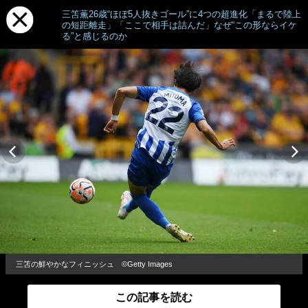
三笘薫26歳“ほぼ5人抜きゴール”に4つの超進化「まるで陸上
の短距離走」「ここで相手は詰んだ」なぜ“この形ならイケ
る”と感じるのか
三笘の鮮やかなフィニッシュ ©Getty Images
この記事を読む