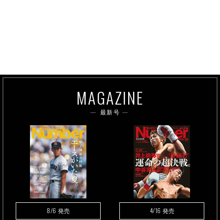
MAGAZINE
最新号
8/6
4/16
発売
発売