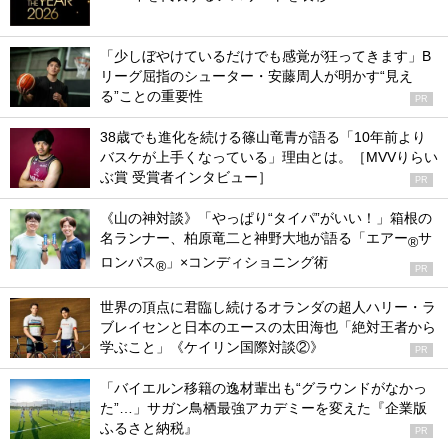
「少しぼやけているだけでも感覚が狂ってきます」B
リーグ屈指のシューター・安藤周人が明かす“見え
る”ことの重要性
PR
38歳でも進化を続ける篠山竜青が語る「10年前より
バスケが上手くなっている」理由とは。［MVVりらい
ぶ賞 受賞者インタビュー］
PR
《山の神対談》「やっぱり“タイパ”がいい！」箱根の
名ランナー、柏原竜二と神野大地が語る「エアー
サ
®
ロンパス
」×コンディショニング術
®
PR
世界の頂点に君臨し続けるオランダの超人ハリー・ラ
ブレイセンと日本のエースの太田海也「絶対王者から
学ぶこと」《ケイリン国際対談②》
PR
「バイエルン移籍の逸材輩出も“グラウンドがなかっ
た”…」サガン鳥栖最強アカデミーを変えた『企業版
ふるさと納税』
PR