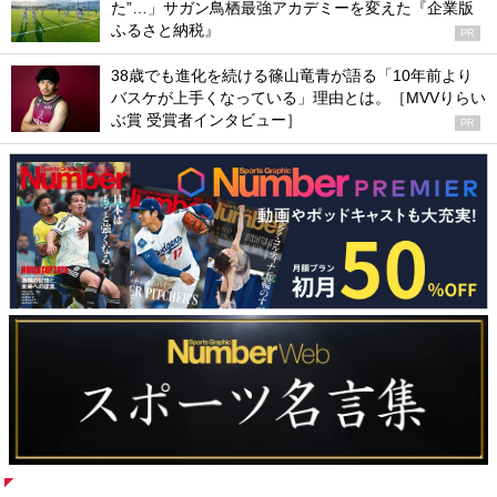
た”…」サガン鳥栖最強アカデミーを変えた『企業版
ふるさと納税』
PR
38歳でも進化を続ける篠山竜青が語る「10年前より
バスケが上手くなっている」理由とは。［MVVりらい
ぶ賞 受賞者インタビュー］
PR