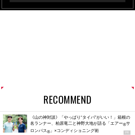
RECOMMEND
《山の神対談》「やっぱり“タイパ”がいい！」箱根の
名ランナー、柏原竜二と神野大地が語る「エアー
サ
®
ロンパス
」×コンディショニング術
®
PR