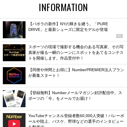
INFORMATION
【バボラの新作】NYの輝きを纏う。「PURE
DRIVE」と最新シューズに限定モデルが登場
PR
スポーツの現場で撮影する機会のある写真家、その写
真家が撮る一瞬のシーンにスポットをあてるコンテス
トを開催します。作品受付中！
【同僚や仲間とお得に】NumberPREMIER法人プラン
が募集スタート！
【登録無料】Numberメールマガジン好評配信中。ス
ポーツの「今」をメールでお届け！
YouTubeチャンネル登録者数60,000人突破！バレーボ
ールや陸上、バスケ、野球などの選手のインタビュー