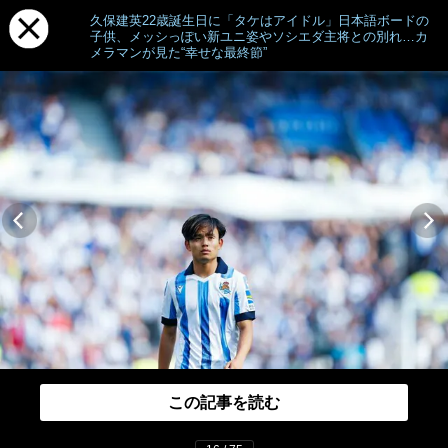
久保建英22歳誕生日に「タケはアイドル」日本語ボードの
子供、メッシっぽい新ユニ姿やソシエダ主将との別れ…カ
メラマンが見た“幸せな最終節”
この記事を読む