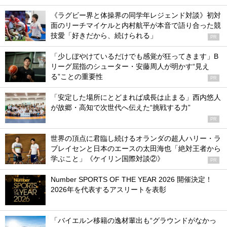
《ラグビー界と体操界の同学年レジェンド対談》初対
面のリーチマイケルと内村航平が本音で語り合った競
技愛「好きだから、続けられる」
PR
「少しぼやけているだけでも感覚が狂ってきます」B
リーグ屈指のシューター・安藤周人が明かす“見え
る”ことの重要性
PR
「安定した場所にとどまれば成長は止まる」西内悠人
が故郷・高知で次世代へ伝えた“挑戦する力”
PR
世界の頂点に君臨し続けるオランダの超人ハリー・ラ
ブレイセンと日本のエースの太田海也「絶対王者から
学ぶこと」《ケイリン国際対談②》
PR
Number SPORTS OF THE YEAR 2026 開催決定！
2026年を代表するアスリートを表彰
「バイエルン移籍の逸材輩出も“グラウンドがなかっ