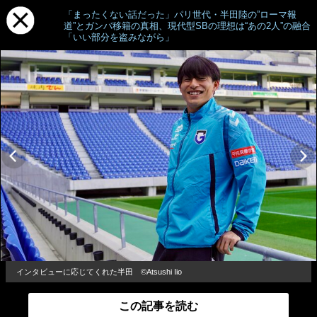
「まったくない話だった」パリ世代・半田陸の”ローマ報
道”とガンバ移籍の真相、現代型SBの理想は“あの2人”の融合
「いい部分を盗みながら」
インタビューに応じてくれた半田 ©Atsushi Iio
この記事を読む