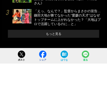
さん》
「えっ、なんで？」監督からまさかの宣告…
鎌田大地が勝てなかった“愛媛の天才”はなぜ
トップチームに上がれなかった？「大地はプ
ロで活躍しているのに…と」
もっと見る
ポスト
シェア
はてな
送る