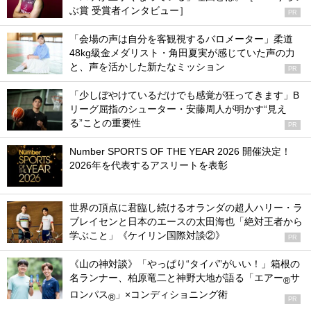
ぶ賞 受賞者インタビュー］
PR
「会場の声は自分を客観視するバロメーター」柔道
48kg級金メダリスト・角田夏実が感じていた声の力
と、声を活かした新たなミッション
PR
「少しぼやけているだけでも感覚が狂ってきます」B
リーグ屈指のシューター・安藤周人が明かす“見え
る”ことの重要性
PR
Number SPORTS OF THE YEAR 2026 開催決定！
2026年を代表するアスリートを表彰
世界の頂点に君臨し続けるオランダの超人ハリー・ラ
ブレイセンと日本のエースの太田海也「絶対王者から
学ぶこと」《ケイリン国際対談②》
PR
《山の神対談》「やっぱり“タイパ”がいい！」箱根の
名ランナー、柏原竜二と神野大地が語る「エアー
サ
®
ロンパス
」×コンディショニング術
®
PR