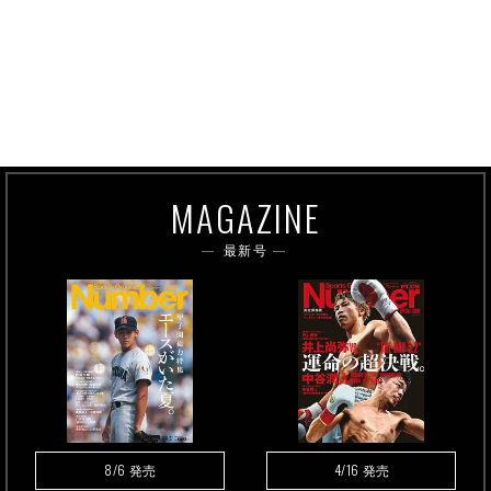
MAGAZINE
最新号
8/6
4/16
発売
発売