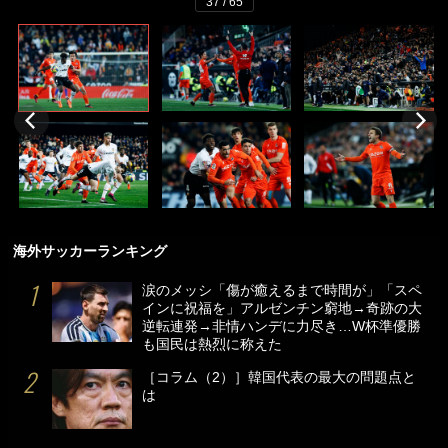
37 / 65
海外サッカーランキング
涙のメッシ「傷が癒えるまで時間が」「スペ
インに祝福を」アルゼンチン窮地→奇跡の大
逆転連発→非情ハンデに力尽き…W杯準優勝
も国民は熱烈に称えた
［コラム（2）］韓国代表の最大の問題点と
は