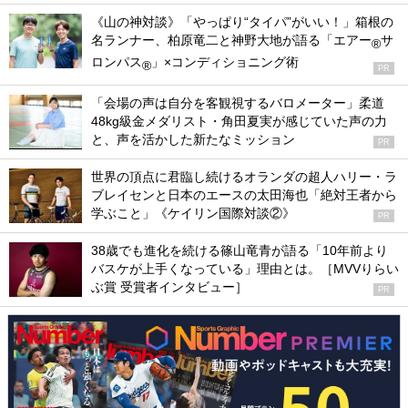
《山の神対談》「やっぱり“タイパ”がいい！」箱根の
名ランナー、柏原竜二と神野大地が語る「エアー
サ
®
ロンパス
」×コンディショニング術
®
PR
「会場の声は自分を客観視するバロメーター」柔道
48kg級金メダリスト・角田夏実が感じていた声の力
と、声を活かした新たなミッション
PR
世界の頂点に君臨し続けるオランダの超人ハリー・ラ
ブレイセンと日本のエースの太田海也「絶対王者から
学ぶこと」《ケイリン国際対談②》
PR
38歳でも進化を続ける篠山竜青が語る「10年前より
バスケが上手くなっている」理由とは。［MVVりらい
ぶ賞 受賞者インタビュー］
PR