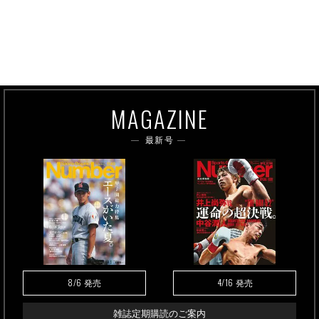
MAGAZINE
最新号
8/6
4/16
発売
発売
雑誌定期購読のご案内