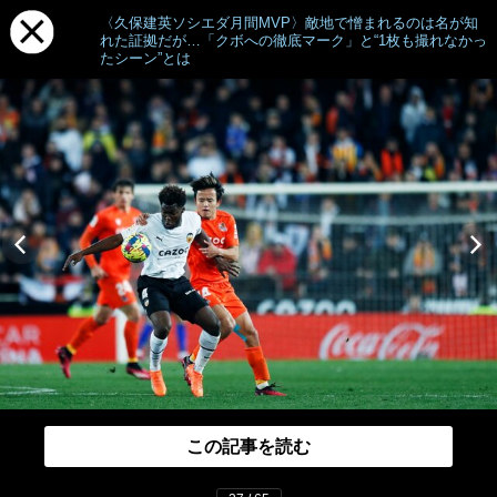
〈久保建英ソシエダ月間MVP〉敵地で憎まれるのは名が知
れた証拠だが…「クボへの徹底マーク」と“1枚も撮れなかっ
たシーン”とは
この記事を読む