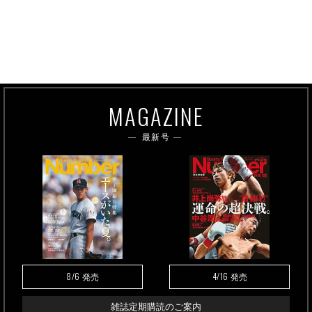
MAGAZINE
最新号
8/6
4/16
発売
発売
雑誌定期購読のご案内