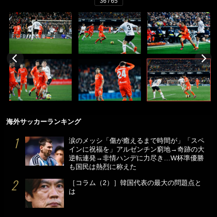
36 / 65
海外サッカーランキング
涙のメッシ「傷が癒えるまで時間が」「スペ
インに祝福を」アルゼンチン窮地→奇跡の大
逆転連発→非情ハンデに力尽き…W杯準優勝
も国民は熱烈に称えた
［コラム（2）］韓国代表の最大の問題点と
は