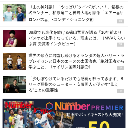
《山の神対談》「やっぱり“タイパ”がいい！」箱根の
名ランナー、柏原竜二と神野大地が語る「エアー
サ
®
ロンパス
」×コンディショニング術
®
PR
38歳でも進化を続ける篠山竜青が語る「10年前より
バスケが上手くなっている」理由とは。［MVVりらい
ぶ賞 受賞者インタビュー］
PR
世界の頂点に君臨し続けるオランダの超人ハリー・ラ
ブレイセンと日本のエースの太田海也「絶対王者から
学ぶこと」《ケイリン国際対談②》
PR
「少しぼやけているだけでも感覚が狂ってきます」B
リーグ屈指のシューター・安藤周人が明かす“見え
る”ことの重要性
PR