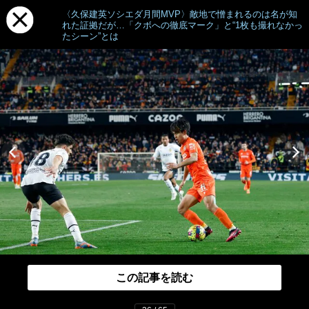
〈久保建英ソシエダ月間MVP〉敵地で憎まれるのは名が知
れた証拠だが…「クボへの徹底マーク」と“1枚も撮れなかっ
たシーン”とは
この記事を読む