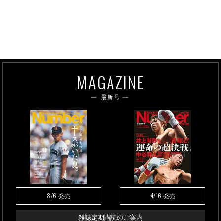
MAGAZINE
最新号
8/6
4/16
発売
発売
雑誌定期購読のご案内