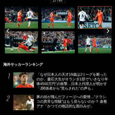
27 / 65
海外サッカーランキング
「なぜ日本人の天才19歳はJリーグを断った
のか」慶応大生がオランダ1部で“いきなり年
俸4500万円”の衝撃…日本人代理人が明かす
「J関係者から“荒らされた”の声も」
豚の頭が飛んだフィーゴへの愛憎…“クラシ
コの異常な喧騒”はもう戻らないのか？ 倉敷
アナ「かつての物語的な面白みが」