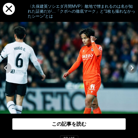
〈久保建英ソシエダ月間MVP〉敵地で憎まれるのは名が知
れた証拠だが…「クボへの徹底マーク」と“1枚も撮れなかっ
たシーン”とは
この記事を読む