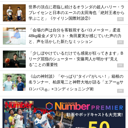
世界の頂点に君臨し続けるオランダの超人ハリー・ラ
ブレイセンと日本のエースの太田海也「絶対王者から
学ぶこと」《ケイリン国際対談②》
PR
「会場の声は自分を客観視するバロメーター」柔道
48kg級金メダリスト・角田夏実が感じていた声の力
と、声を活かした新たなミッション
PR
「少しぼやけているだけでも感覚が狂ってきます」B
リーグ屈指のシューター・安藤周人が明かす“見え
る”ことの重要性
PR
《山の神対談》「やっぱり“タイパ”がいい！」箱根の
名ランナー、柏原竜二と神野大地が語る「エアー
サ
®
ロンパス
」×コンディショニング術
®
PR