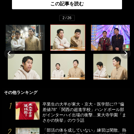
この記事を読む
2 / 26
その他ランキング
卒業生の大半が東大・京大・医学部に!? “偏
差値78”「関西の超進学校」ハンドボール部
がインターハイ出場の衝撃…東大寺学園「ま
さかの快挙」のウラ話
「部活の体を成していない」練習は閑散、熱