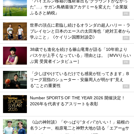
「バイエルン移籍の逸材輩出も“グラウンドがなかっ
た”…」サガン鳥栖最強アカデミーを変えた『企業版
ふるさと納税』
PR
世界の頂点に君臨し続けるオランダの超人ハリー・ラ
ブレイセンと日本のエースの太田海也「絶対王者から
学ぶこと」《ケイリン国際対談②》
PR
38歳でも進化を続ける篠山竜青が語る「10年前より
バスケが上手くなっている」理由とは。［MVVりらい
ぶ賞 受賞者インタビュー］
PR
「少しぼやけているだけでも感覚が狂ってきます」B
リーグ屈指のシューター・安藤周人が明かす“見え
る”ことの重要性
PR
Number SPORTS OF THE YEAR 2026 開催決定！
2026年を代表するアスリートを表彰
《山の神対談》「やっぱり“タイパ”がいい！」箱根の
名ランナー、柏原竜二と神野大地が語る「エアー
サ
®