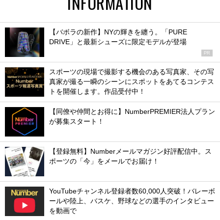
INFORMATION
【バボラの新作】NYの輝きを纏う。「PURE
DRIVE」と最新シューズに限定モデルが登場
PR
スポーツの現場で撮影する機会のある写真家、その写
真家が撮る一瞬のシーンにスポットをあてるコンテス
トを開催します。作品受付中！
【同僚や仲間とお得に】NumberPREMIER法人プラン
が募集スタート！
【登録無料】Numberメールマガジン好評配信中。ス
ポーツの「今」をメールでお届け！
YouTubeチャンネル登録者数60,000人突破！バレーボ
ールや陸上、バスケ、野球などの選手のインタビュー
を動画で