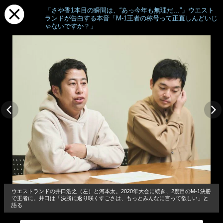
「さや香1本目の瞬間は、“あっ今年も無理だ…”」ウエスト
ランドが告白する本音「M-1王者の称号って正直しんどいじ
ゃないですか？」
ウエストランドの井口浩之（左）と河本太。2020年大会に続き、2度目のM-1決勝
で王者に。井口は「決勝に返り咲くすごさは、もっとみんなに言って欲しい」と
語る