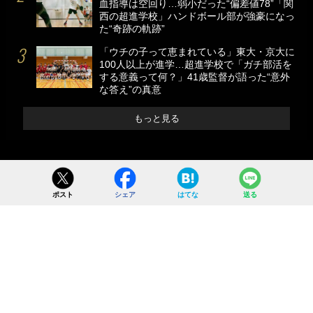
血指導は空回り…弱小だった“偏差値78”「関
西の超進学校」ハンドボール部が強豪になっ
た“奇跡の軌跡”
「ウチの子って恵まれている」東大・京大に
100人以上が進学…超進学校で「ガチ部活を
する意義って何？」41歳監督が語った“意外
な答え”の真意
もっと見る
ポスト
シェア
はてな
送る