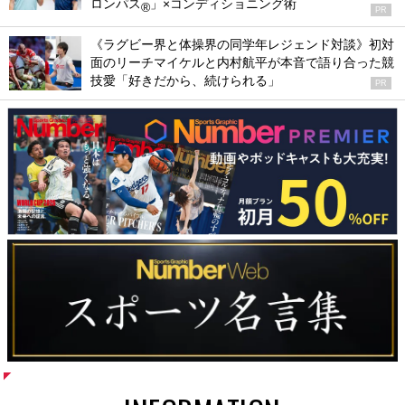
ロンパス
」×コンディショニング術
®
PR
《ラグビー界と体操界の同学年レジェンド対談》初対
面のリーチマイケルと内村航平が本音で語り合った競
技愛「好きだから、続けられる」
PR